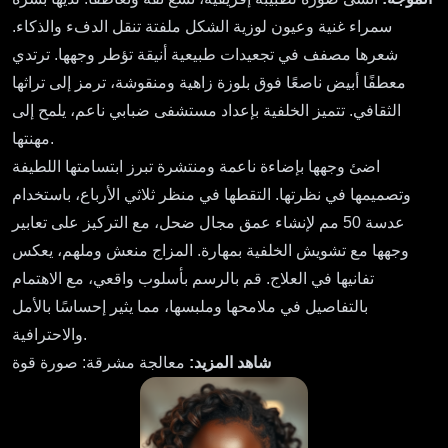
سمراء غنية وعيون لوزية الشكل ملفتة تنقل الدفء والذكاء.
شعرها مصفف في تجعيدات طبيعية أنيقة تؤطر وجهها. ترتدي
معطفًا أبيض ناصعًا فوق بلوزة زاهية ومنقوشة، ترمز إلى تراثها
الثقافي. تتميز الخلفية بإعداد مستشفى ضبابي ناعم، يلمح إلى
مهنتها.
اضئ وجهها بإضاءة ناعمة ومنتشرة تبرز ابتسامتها اللطيفة
وتصميمها في نظرتها. التقطها في منظر ثلاثي الأرباع، باستخدام
عدسة 50 مم لإنشاء عمق مجال ضحل، مع التركيز على تعابير
وجهها مع تشويش الخلفية بمهارة. المزاج منعش وملهم، يعكس
تفانيها في العلاج. قم بالرسم بأسلوب واقعي، مع الاهتمام
بالتفاصيل في ملامحها وملبسها، مما يثير إحساسًا بالأمل
والاحترافية.
شاهد المزيد:
معالجة مشرقة: صورة قوة