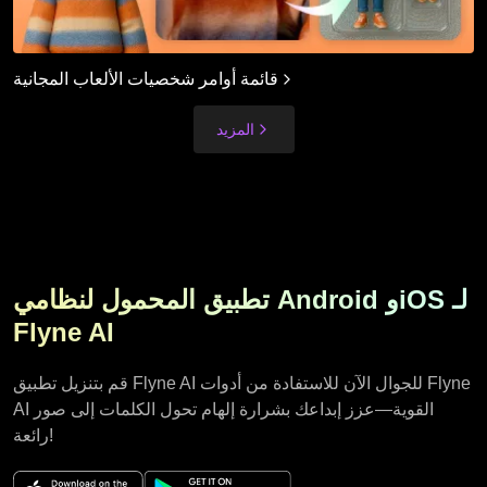
قائمة أوامر شخصيات الألعاب المجانية
المزيد
تطبيق المحمول لنظامي Android وiOS لـ
Flyne AI
قم بتنزيل تطبيق Flyne AI للجوال الآن للاستفادة من أدوات Flyne
AI القوية—عزز إبداعك بشرارة إلهام تحول الكلمات إلى صور
رائعة!