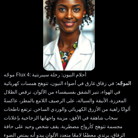
موجّه Flux 4: أحلام النيون: رحلة سيبرنتية
الموجّه:
في زقاق غارق في أضواء النيون، تتوهج همسات كهربائية
في الهواء، تنير الشفق بفسيفساء من الألوان. ترقص الظلال
المعززة، الأنيقة والسيالة، على الرصيف اللامع بالمطر، عاكسةً
ألوانًا زاهية من الأزرق الكهربائي والوردي الساخن. ترتفع ناطحات
سحاب شاهقة في الأفق، مزينة واجهاتها الزجاجية بإعلانات
مجسمة تتوهج كأرواح مضطربة. يقف شخص وحيد على حافة
الزقاق، يرتدي معطفًا لامعًا متعدد الألوان يبدو أنه يمتص الضوء