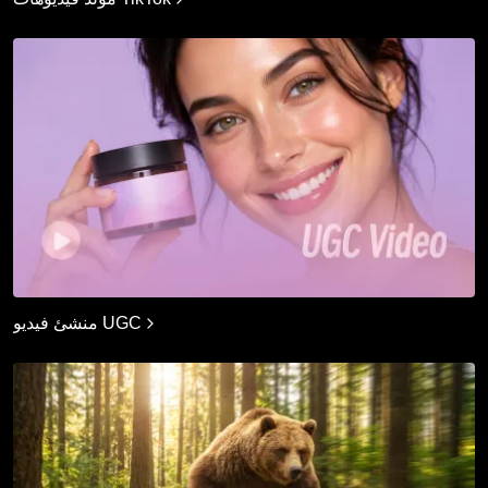
منشئ فيديو UGC