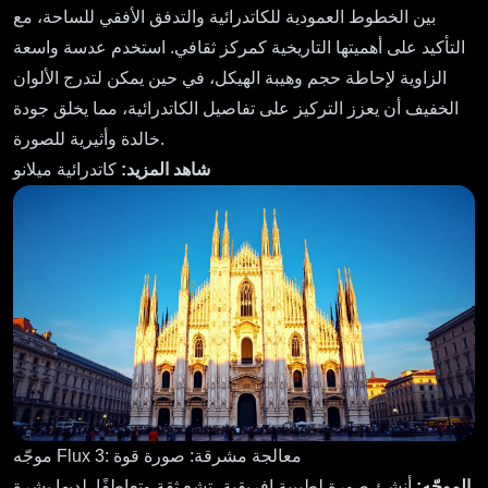
بين الخطوط العمودية للكاتدرائية والتدفق الأفقي للساحة، مع
التأكيد على أهميتها التاريخية كمركز ثقافي. استخدم عدسة واسعة
الزاوية لإحاطة حجم وهيبة الهيكل، في حين يمكن لتدرج الألوان
الخفيف أن يعزز التركيز على تفاصيل الكاتدرائية، مما يخلق جودة
خالدة وأثيرية للصورة.
شاهد المزيد:
كاتدرائية ميلانو
موجّه Flux 3: معالجة مشرقة: صورة قوة
الموجّه:
أنشئ صورة لطبيبة إفريقية، تشع ثقة وتعاطفًا. لديها بشرة