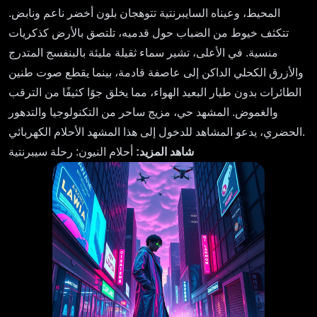
المحيط، وعيناه السايبرنتية تتوهجان بلون أخضر ناعم ونابض.
تتكثف خيوط من الضباب حول قدميه، تلتصق بالأرض كذكريات
منسية. في الأعلى، تشير سماء ثقيلة مليئة بالبنفسج المتدرج
والأزرق الكحلي الداكن إلى عاصفة قادمة، بينما يقطع صوت طنين
الطائرات بدون طيار البعيد الهواء، مما يخلق جوًا كثيفًا من الترقب
والغموض. المشهد حي، مزيج ساحر من التكنولوجيا والتدهور
الحضري، يدعو المشاهد للدخول إلى هذا المشهد الأحلام الكهربائي.
شاهد المزيد:
أحلام النيون: رحلة سيبرنتية