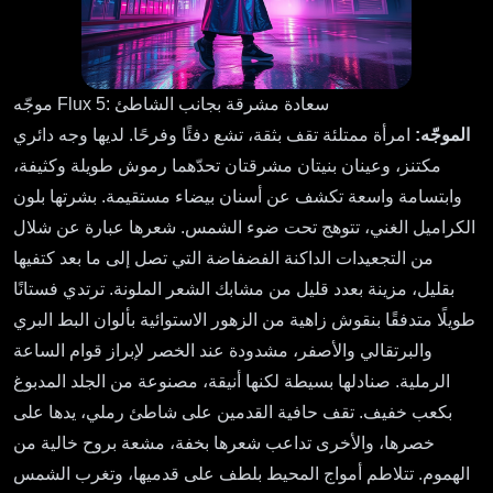
موجّه Flux 5: سعادة مشرقة بجانب الشاطئ
الموجّه:
امرأة ممتلئة تقف بثقة، تشع دفئًا وفرحًا. لديها وجه دائري
مكتنز، وعينان بنيتان مشرقتان تحدّهما رموش طويلة وكثيفة،
وابتسامة واسعة تكشف عن أسنان بيضاء مستقيمة. بشرتها بلون
الكراميل الغني، تتوهج تحت ضوء الشمس. شعرها عبارة عن شلال
من التجعيدات الداكنة الفضفاضة التي تصل إلى ما بعد كتفيها
بقليل، مزينة بعدد قليل من مشابك الشعر الملونة. ترتدي فستانًا
طويلًا متدفقًا بنقوش زاهية من الزهور الاستوائية بألوان البط البري
والبرتقالي والأصفر، مشدودة عند الخصر لإبراز قوام الساعة
الرملية. صنادلها بسيطة لكنها أنيقة، مصنوعة من الجلد المدبوغ
بكعب خفيف. تقف حافية القدمين على شاطئ رملي، يدها على
خصرها، والأخرى تداعب شعرها بخفة، مشعة بروح خالية من
الهموم. تتلاطم أمواج المحيط بلطف على قدميها، وتغرب الشمس