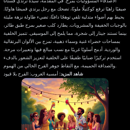
الأصدقاء المسؤوليات بمرح. في المقدمة، سيدة ترتدي فستانًا
صيفيًا زاهيًا ترفع كوكتيلًا ملونًا، تضحك مع رجل يرتدي قميصًا هاوايًا.
يحيط بهم أضواء متدلية تلقي توهجًا دافئًا، تضيء طاولة نزهة مليئة
بالوجبات الخفيفة والمشروبات. يطارد كلب صغير بمرح طبق طائر،
بينما تستند جيتار إلى شجرة، مما يلمح إلى الموسيقى. تتميز الخلفية
بمساحات خضراء غنية وسماء ذهبية، تمزج بين الألوان البرتقالية
والوردية. أدمج أسلوبًا غريبًا مع نسب مبالغ فيها وتعبيرات مرحة.
استخدم تركيزًا ضبابيًا طفيفًا على الخلفية لتعزيز الشعور بالدفء
والصداقة الحميمة، مع التقاط جوهر الفرح الخالي من الهموم.
شاهد المزيد:
أمسية الغروب: الفرح بلا قيود