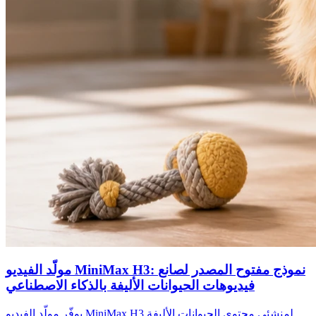
مولّد الفيديو MiniMax H3: نموذج مفتوح المصدر لصانع
فيديوهات الحيوانات الأليفة بالذكاء الاصطناعي
يوفّر مولّد الفيديو MiniMax H3 لمنشئي محتوى الحيوانات الأليفة