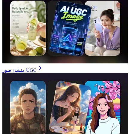
منشئ صور UGC