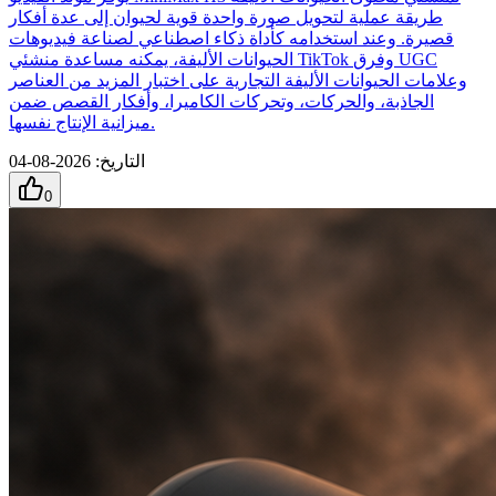
طريقة عملية لتحويل صورة واحدة قوية لحيوان إلى عدة أفكار
قصيرة. وعند استخدامه كأداة ذكاء اصطناعي لصناعة فيديوهات
الحيوانات الأليفة، يمكنه مساعدة منشئي TikTok وفرق UGC
وعلامات الحيوانات الأليفة التجارية على اختبار المزيد من العناصر
الجاذبة، والحركات، وتحركات الكاميرا، وأفكار القصص ضمن
ميزانية الإنتاج نفسها.
التاريخ
:
2026-08-04
0