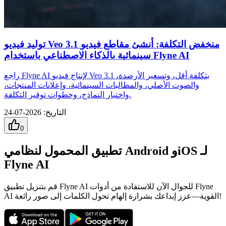
توليد فيديو Veo 3.1 منخفض التكلفة: أنشئ مقاطع فيديو
سينمائية بالذكاء الاصطناعي باستخدام Flyne AI
راجع Flyne AI لإنتاج فيديو Veo 3.1 بتكلفة أقل، وتسعير الأرصدة،
والصوت الأصلي، والمطالبات السينمائية، وإعلانات المنتجات،
واختبار النماذج، وخطوات توفير التكلفة.
التاريخ
:
2026-07-24
0
تطبيق المحمول لنظامي Android وiOS لـ
Flyne AI
قم بتنزيل تطبيق Flyne AI للجوال الآن للاستفادة من أدوات Flyne
AI القوية—عزز إبداعك بشرارة إلهام تحول الكلمات إلى صور رائعة!