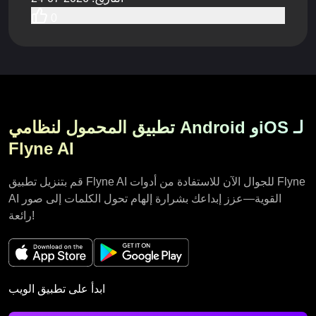
0
تطبيق المحمول لنظامي Android وiOS لـ
Flyne AI
قم بتنزيل تطبيق Flyne AI للجوال الآن للاستفادة من أدوات Flyne
AI القوية—عزز إبداعك بشرارة إلهام تحول الكلمات إلى صور
رائعة!
ابدأ على تطبيق الويب