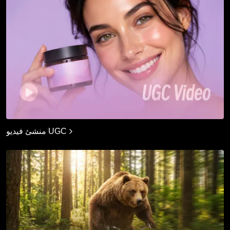
منشئ فيديو UGC