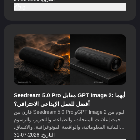
مساعدة منشئي TikTok وفرق UGC وعلامات الحيوانات
0
الأليفة التجارية على اختبار المزيد من العناصر الجاذبة،
والحركات، وتحركات الكاميرا، وأفكار القصص ضمن
ميزانية الإنتاج نفسها.
Seedream 5.0 Pro مقابل GPT Image 2: أيهما
أفضل للعمل الإبداعي الاحترافي؟
قارن بين Seedream 5.0 Pro وGPT Image 2 اليوم من
حيث إعلانات المنتجات، والطباعة، والتحرير، والرسوم
البيانية المعلوماتية، والواقعية الفوتوغرافية، والاتساق،
واختبارات المتصفح، ومسارات عمل واجهة برمجة
التاريخ
:
2026-07-31