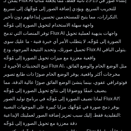
يمكن لـ Flux AI إنشاء صور في 15-25 ثانية فقط، مما يجعله مثاليًا
للتجريب السريع. ويؤدي إضافة الصور إلى مُوَجِّهك إلى تسريع
التكرارات، مما يتيح للمستخدمين تحسين إبداعاتهم دون تأخير.
واجهة سهلة الاستخدام لتحويل الصورة إلى مُوَجِّه
توفر المنصات التي تدمج Flux AI واجهات بديهية لعملية تحويل
الصورة إلى مُوَجِّه. لا يتطلب الأمر أي خبرة فنية - ما عليك سوى
تحميل صورتك، وتحديد النتيجة المرجوة، ودع Flux AI يتولى الباقي.
واقعية معززة مع ميزات تحويل الصورة إلى مُوَجِّه
تتيح التحديثات الأخيرة لـ Flux AI، مثل الوضع الخام والوضع الفائق،
مخرجات أكثر واقعية. يوفر الوضع الخام صورًا ذات طابع تصوير
فوتوغرافي عفوي، بينما ينشئ الوضع الفائق صورًا عالية الدقة، مما
يضيف عمقًا ووضوحًا إلى نتائج تحويل الصورة إلى مُوَجِّه.
لماذا تضيف الصورة إلى مُوَجِّه في برنامج توليد الصور Flux AI؟
يوفر دمج صورة في مُوَجِّهك مزايا كبيرة على الموجهات النصية
التقليدية فقط. إليك سبب تعزيز إضافة الصور لعمليتك الإبداعية:
دقة معززة مع تحويل الصورة إلى مُوَجِّه