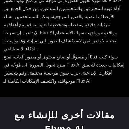
تُعد ميزة تحويل الصورة إلى مُوَجِّه في برنامج توليد الصور Flux AI
أداة قوية للمحترفين والمتحمسين المبدعين. من خلال الجمع بين
الأوصاف النصية والصور المرجعية، يمكن للمستخدمين إنشاء
مرئيات دقيقة ومفصلة وشخصية للغاية تتوافق مع أهدافهم
الإبداعية. إن سرعة Flux AI وواقعيته وواجهته سهلة الاستخدام
تجعله لا يقدر بثمن لاستكشاف الصور التي تم إنشاؤها بواسطة
الذكاء الاصطناعي.
سواء كنت فنانًا أو مسوقًا أو صانع محتوى أو مطور ألعاب، تفتح
ميزة تحويل الصورة إلى مُوَجِّه في Flux AI إمكانيات جديدة لتحقيق
أفكارك الإبداعية. جرب صورًا مرجعية مختلفة، وقم بتحسين
موجهاتك، واكتشف الإمكانات الكاملة لـ Flux AI.
مقالات أخرى للإنشاء مع
Flyne AI