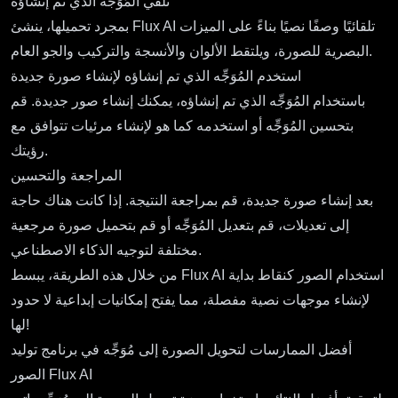
تلقي المُوَجِّه الذي تم إنشاؤه
بمجرد تحميلها، ينشئ Flux AI تلقائيًا وصفًا نصيًا بناءً على الميزات
البصرية للصورة، ويلتقط الألوان والأنسجة والتركيب والجو العام.
استخدم المُوَجِّه الذي تم إنشاؤه لإنشاء صورة جديدة
باستخدام المُوَجِّه الذي تم إنشاؤه، يمكنك إنشاء صور جديدة. قم
بتحسين المُوَجِّه أو استخدمه كما هو لإنشاء مرئيات تتوافق مع
رؤيتك.
المراجعة والتحسين
بعد إنشاء صورة جديدة، قم بمراجعة النتيجة. إذا كانت هناك حاجة
إلى تعديلات، قم بتعديل المُوَجِّه أو قم بتحميل صورة مرجعية
مختلفة لتوجيه الذكاء الاصطناعي.
من خلال هذه الطريقة، يبسط Flux AI استخدام الصور كنقاط بداية
لإنشاء موجهات نصية مفصلة، مما يفتح إمكانيات إبداعية لا حدود
لها!
أفضل الممارسات لتحويل الصورة إلى مُوَجِّه في برنامج توليد
الصور Flux AI