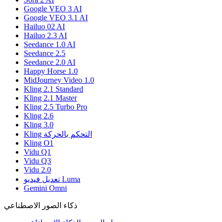
Google VEO 3 AI
Google VEO 3.1 AI
Hailuo 02 AI
Hailuo 2.3 AI
Seedance 1.0 AI
Seedance 2.5
Seedance 2.0 AI
Happy Horse 1.0
MidJourney Video 1.0
Kling 2.1 Standard
Kling 2.1 Master
Kling 2.5 Turbo Pro
Kling 2.6
Kling 3.0
Kling التحكم بالحركة
Kling O1
Vidu Q1
Vidu Q3
Vidu 2.0
تعديل فيديو Luma
Gemini Omni
ذكاء الصور الاصطناعي