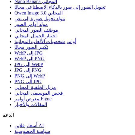
Nano Banana المجاني
تحويل الصور إلى صور بالذكاء الاصطناعي مجانًا
Qwen Image 3.0 المجاني
مولد تحويل صورة إلى نص
مولد أوامر الصور
موصّف الصور المجاني
اختبار الجمال المجاني
أوامر شخصيات الألعاب المجانية
تكبير الصور مجانًا
WebP إلى JPG
WebP إلى PNG
JPG إلى WebP
JPG إلى PNG
PNG إلى WebP
PNG إلى JPG
مزيل الخلفية المجاني
فحص الموسيقى المجاني
معرض أوامر Flyne
المقالات والأخبار
الدعم
أسعار فلاين AI
سياسة الخصوصية