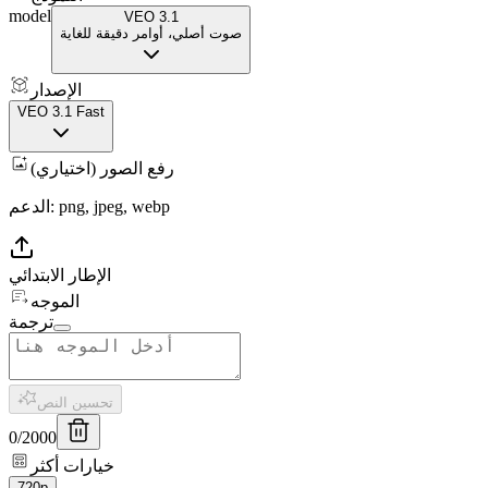
model
VEO 3.1
صوت أصلي، أوامر دقيقة للغاية
الإصدار
VEO 3.1 Fast
رفع الصور (اختياري)
الدعم: png, jpeg, webp
الإطار الابتدائي
الموجه
ترجمة
تحسين النص
0
/
2000
خيارات أكثر
720p