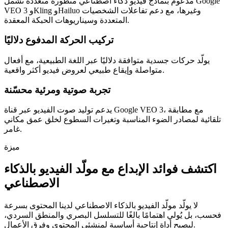
مدعوم بنماذج فيديو ذكاء اصطناعي متطورة متعددة تشمل Google
VEO 3 وKling وHailuo وغيرها، مع دعم تفاعلات الشخصيات
المتعددة وسيناريوهات الحبكة المعقدة.
تركيب الحركة المدفوع دلاليًا
يولّد حركات جسدية متوافقة دلاليًا عبر اللغة الطبيعية، مع أفعال
متواصلة وإيقاع طبيعي لعروض فيديو أكثر واقعية.
تجربة صوتية ومرئية محسّنة
يدعم توليد صوت الفيديو عبر قناة Google VEO 3، مع مطابقة
تلقائية لمصادر الضوء المناسبة وتغيرات السطوع لخلق عمق مكاني
غامر.
ميزة
اكتشف فوائد الإبداع مع مولّد الفيديو بالذكاء
الاصطناعي
لا يولّد مولّد الفيديو بالذكاء الاصطناعي لدينا المحتوى بسرعة
فحسب، بل يُولي اهتمامًا بالغًا للتسلسل البصري والمنطق السردي،
ليصبح أداة إنتاجية أساسية لمنشئي المحتوى وفرق الأعمال.