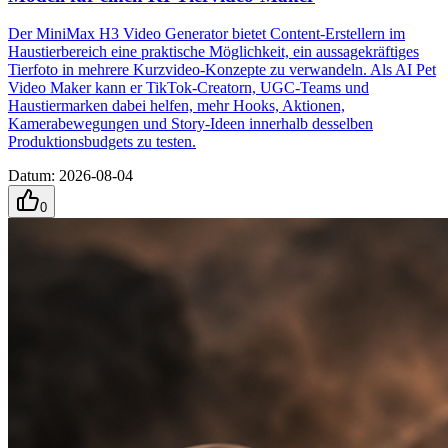
Der MiniMax H3 Video Generator bietet Content-Erstellern im
Haustierbereich eine praktische Möglichkeit, ein aussagekräftiges
Tierfoto in mehrere Kurzvideo-Konzepte zu verwandeln. Als AI Pet
Video Maker kann er TikTok-Creatorn, UGC-Teams und
Haustiermarken dabei helfen, mehr Hooks, Aktionen,
Kamerabewegungen und Story-Ideen innerhalb desselben
Produktionsbudgets zu testen.
Datum
:
2026-08-04
0