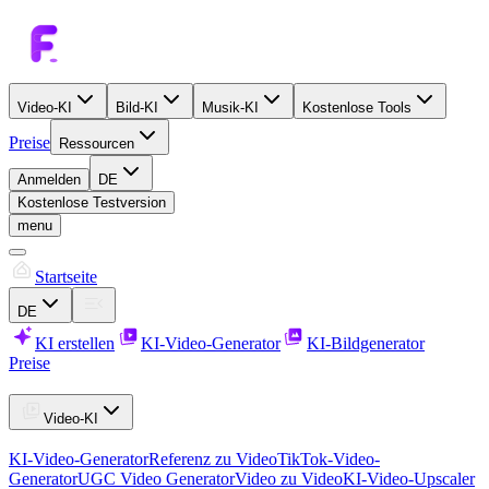
Video-KI
Bild-KI
Musik-KI
Kostenlose Tools
Preise
Ressourcen
Anmelden
DE
Kostenlose Testversion
menu
Startseite
DE
KI erstellen
KI-Video-Generator
KI-Bildgenerator
Preise
Video-KI
KI-Video-Generator
Referenz zu Video
TikTok-Video-
Generator
UGC Video Generator
Video zu Video
KI-Video-Upscaler