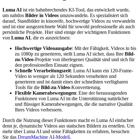
Luma AI
ist ein bahnbrechendes KI-Tool, das entwickelt wurde,
um nahtlos
Bilder in Videos
umzuwandeln. Es spezialisiert sich
darauf, Standbilder in kinoreife, hochwertige Videos zu verwandeln
und ist eine ausgezeichnete Wahl für sowohl professionelle als auch
persönliche Projekte. Hier sind einige der wichtigsten Funktionen
von
Luma AI
, die es auszeichnen:
Hochwertige Videoausgabe
: Mit der Fähigkeit, Videos in bis
zu 1080p zu generieren, stellt Luma AI sicher, dass Ihre
Bild-
zu-Video
-Projekte von überlegener Qualität sind und sich für
den professionellen Einsatz eignen.
Schnelle Verarbeitungszeit
: Luma AI kann ein 120-Frame-
Video in weniger als 120 Sekunden verarbeiten und
generieren und ist damit eines der schnellsten verfügbaren
Tools für die
Bild-zu-Video
-Konvertierung.
Flexible Kamerabewegungen
: Eine der herausragenden
Funktionen von Luma AI ist die Unterstützung natürlicher
und flüssiger Kamerabewegungen, die die narrative Qualität
Ihres Videos verbessern.
Durch die Nutzung dieser Funktionen macht es Luma AI einfacher
denn je, dynamische Videos aus statischen Bildern zu erstellen. Um
mehr über Luma AI und seine Fähigkeiten zu erfahren, besuchen
Sie das
DreamMachine AI-Modell
.