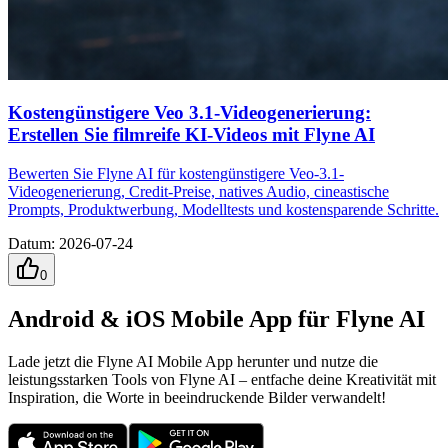
Kostengünstigere Veo 3.1-Videogenerierung:
Erstellen Sie filmreife KI-Videos mit Flyne AI
Bewerten Sie Flyne AI für kostengünstigere Veo-3.1-
Videogenerierung, Credit-Preise, natives Audio, cineastische
Prompts, Produktwerbung, Modelltests und kostensparende Schritte.
Datum
:
2026-07-24
0
Android & iOS Mobile App für Flyne AI
Lade jetzt die Flyne AI Mobile App herunter und nutze die
leistungsstarken Tools von Flyne AI – entfache deine Kreativität mit
Inspiration, die Worte in beeindruckende Bilder verwandelt!