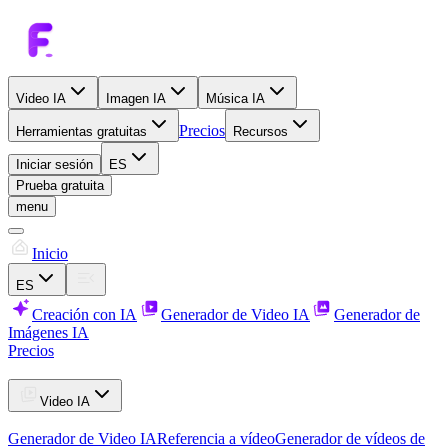
Video IA
Imagen IA
Música IA
Precios
Herramientas gratuitas
Recursos
Iniciar sesión
ES
Prueba gratuita
menu
Inicio
ES
Creación con IA
Generador de Video IA
Generador de
Imágenes IA
Precios
Video IA
Generador de Video IA
Referencia a vídeo
Generador de vídeos de