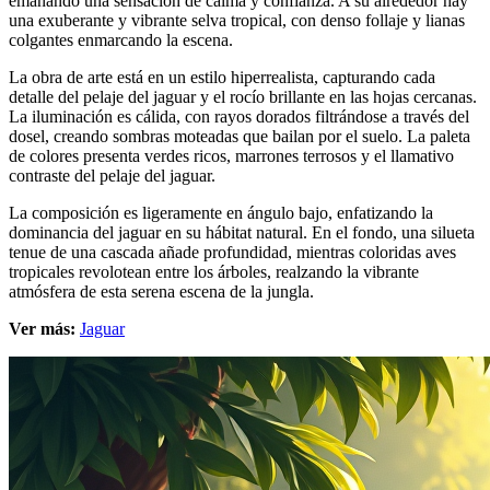
emanando una sensación de calma y confianza. A su alrededor hay
una exuberante y vibrante selva tropical, con denso follaje y lianas
colgantes enmarcando la escena.
La obra de arte está en un estilo hiperrealista, capturando cada
detalle del pelaje del jaguar y el rocío brillante en las hojas cercanas.
La iluminación es cálida, con rayos dorados filtrándose a través del
dosel, creando sombras moteadas que bailan por el suelo. La paleta
de colores presenta verdes ricos, marrones terrosos y el llamativo
contraste del pelaje del jaguar.
La composición es ligeramente en ángulo bajo, enfatizando la
dominancia del jaguar en su hábitat natural. En el fondo, una silueta
tenue de una cascada añade profundidad, mientras coloridas aves
tropicales revolotean entre los árboles, realzando la vibrante
atmósfera de esta serena escena de la jungla.
Ver más:
Jaguar