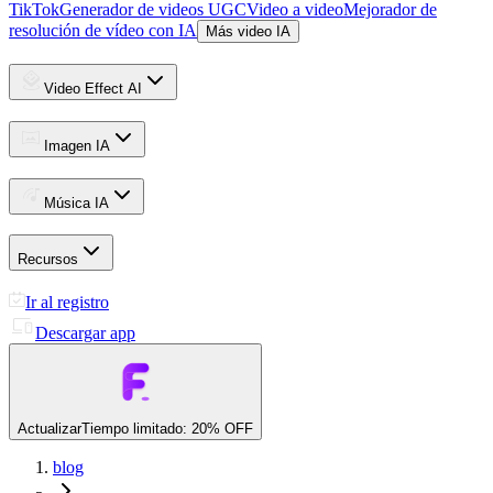
TikTok
Generador de videos UGC
Video a video
Mejorador de
resolución de vídeo con IA
Más video IA
Video Effect AI
Imagen IA
Música IA
Recursos
Ir al registro
Descargar app
Actualizar
Tiempo limitado: 20% OFF
blog