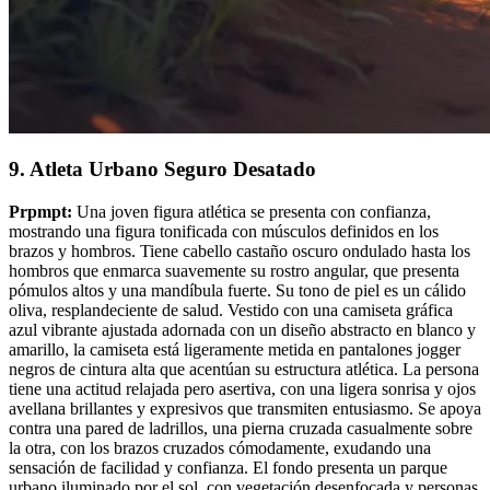
9. Atleta Urbano Seguro Desatado
Prpmpt:
Una joven figura atlética se presenta con confianza,
mostrando una figura tonificada con músculos definidos en los
brazos y hombros. Tiene cabello castaño oscuro ondulado hasta los
hombros que enmarca suavemente su rostro angular, que presenta
pómulos altos y una mandíbula fuerte. Su tono de piel es un cálido
oliva, resplandeciente de salud. Vestido con una camiseta gráfica
azul vibrante ajustada adornada con un diseño abstracto en blanco y
amarillo, la camiseta está ligeramente metida en pantalones jogger
negros de cintura alta que acentúan su estructura atlética. La persona
tiene una actitud relajada pero asertiva, con una ligera sonrisa y ojos
avellana brillantes y expresivos que transmiten entusiasmo. Se apoya
contra una pared de ladrillos, una pierna cruzada casualmente sobre
la otra, con los brazos cruzados cómodamente, exudando una
sensación de facilidad y confianza. El fondo presenta un parque
urbano iluminado por el sol, con vegetación desenfocada y personas