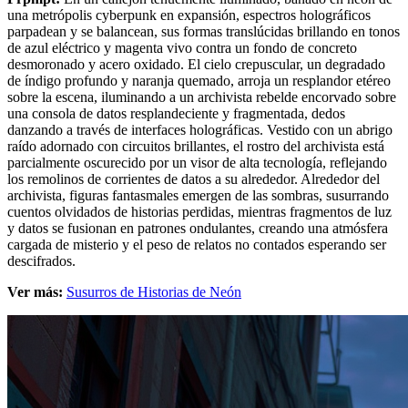
una metrópolis cyberpunk en expansión, espectros holográficos
parpadean y se balancean, sus formas translúcidas brillando en tonos
de azul eléctrico y magenta vivo contra un fondo de concreto
desmoronado y acero oxidado. El cielo crepuscular, un degradado
de índigo profundo y naranja quemado, arroja un resplandor etéreo
sobre la escena, iluminando a un archivista rebelde encorvado sobre
una consola de datos resplandeciente y fragmentada, dedos
danzando a través de interfaces holográficas. Vestido con un abrigo
raído adornado con circuitos brillantes, el rostro del archivista está
parcialmente oscurecido por un visor de alta tecnología, reflejando
los remolinos de corrientes de datos a su alrededor. Alrededor del
archivista, figuras fantasmales emergen de las sombras, susurrando
cuentos olvidados de historias perdidas, mientras fragmentos de luz
y datos se fusionan en patrones ondulantes, creando una atmósfera
cargada de misterio y el peso de relatos no contados esperando ser
descifrados.
Ver más:
Susurros de Historias de Neón