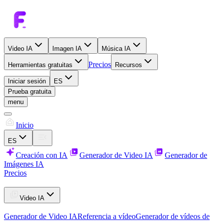
Video IA
Imagen IA
Música IA
Precios
Herramientas gratuitas
Recursos
Iniciar sesión
ES
Prueba gratuita
menu
Inicio
ES
Creación con IA
Generador de Video IA
Generador de
Imágenes IA
Precios
Video IA
Generador de Video IA
Referencia a vídeo
Generador de vídeos de