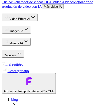
TikTok
Generador de videos UGC
Video a video
Mejorador de
resolución de vídeo con IA
Más video IA
Video Effect AI
Imagen IA
Música IA
Recursos
Ir al registro
Descargar app
Actualizar
Tiempo limitado: 20% OFF
blog