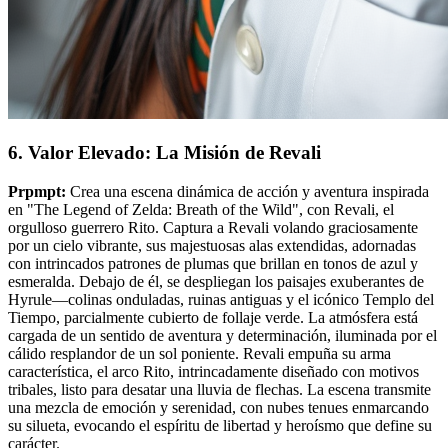
6. Valor Elevado: La Misión de Revali
Prpmpt:
Crea una escena dinámica de acción y aventura inspirada
en "The Legend of Zelda: Breath of the Wild", con Revali, el
orgulloso guerrero Rito. Captura a Revali volando graciosamente
por un cielo vibrante, sus majestuosas alas extendidas, adornadas
con intrincados patrones de plumas que brillan en tonos de azul y
esmeralda. Debajo de él, se despliegan los paisajes exuberantes de
Hyrule—colinas onduladas, ruinas antiguas y el icónico Templo del
Tiempo, parcialmente cubierto de follaje verde. La atmósfera está
cargada de un sentido de aventura y determinación, iluminada por el
cálido resplandor de un sol poniente. Revali empuña su arma
característica, el arco Rito, intrincadamente diseñado con motivos
tribales, listo para desatar una lluvia de flechas. La escena transmite
una mezcla de emoción y serenidad, con nubes tenues enmarcando
su silueta, evocando el espíritu de libertad y heroísmo que define su
carácter.