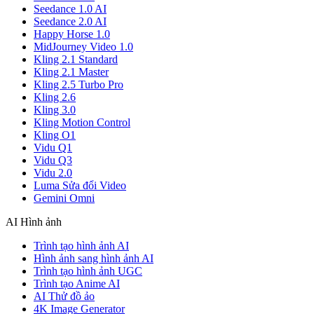
Seedance 1.0 AI
Seedance 2.0 AI
Happy Horse 1.0
MidJourney Video 1.0
Kling 2.1 Standard
Kling 2.1 Master
Kling 2.5 Turbo Pro
Kling 2.6
Kling 3.0
Kling Motion Control
Kling O1
Vidu Q1
Vidu Q3
Vidu 2.0
Luma Sửa đổi Video
Gemini Omni
AI Hình ảnh
Trình tạo hình ảnh AI
Hình ảnh sang hình ảnh AI
Trình tạo hình ảnh UGC
Trình tạo Anime AI
AI Thử đồ ảo
4K Image Generator