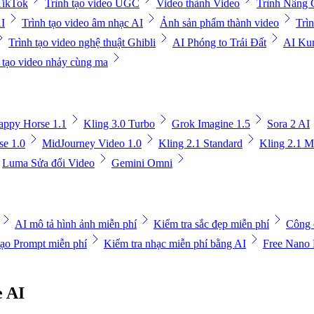
 TikTok
Trình tạo video UGC
Video thành Video
Trình Nâng 
AI
Trình tạo video âm nhạc AI
Ảnh sản phẩm thành video
Trìn
Trình tạo video nghệ thuật Ghibli
AI Phóng to Trái Đất
AI Ku
 tạo video nhảy cùng ma
appy Horse 1.1
Kling 3.0 Turbo
Grok Imagine 1.5
Sora 2 AI
e 1.0
MidJourney Video 1.0
Kling 2.1 Standard
Kling 2.1 M
Luma Sửa đổi Video
Gemini Omni
AI mô tả hình ảnh miễn phí
Kiểm tra sắc đẹp miễn phí
Công 
tạo Prompt miễn phí
Kiểm tra nhạc miễn phí bằng AI
Free Nano
e AI