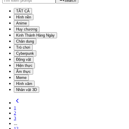
search
TẤT CẢ
Hình nền
Anime
Huy chương
Kinh Thánh Hàng Ngày
Chân dung
Trò chơi
Cyberpunk
Động vật
Hiện thực
Ẩm thực
Meme
Hình xăm
Nhân vật 3D
1
2
3
...
12