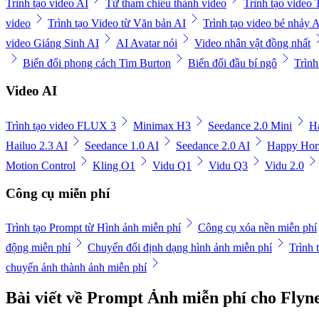
Trình tạo video AI
Từ tham chiếu thành video
Trình tạo video
video
Trình tạo Video từ Văn bản AI
Trình tạo video bé nhảy 
video Giáng Sinh AI
AI Avatar nói
Video nhân vật đồng nhất
Biến đổi phong cách Tim Burton
Biến đổi đầu bí ngô
Trình
Video AI
Trình tạo video FLUX 3
Minimax H3
Seedance 2.0 Mini
H
Hailuo 2.3 AI
Seedance 1.0 AI
Seedance 2.0 AI
Happy Hors
Motion Control
Kling O1
Vidu Q1
Vidu Q3
Vidu 2.0
Công cụ miễn phí
Trình tạo Prompt từ Hình ảnh miễn phí
Công cụ xóa nền miễn phí
động miễn phí
Chuyển đổi định dạng hình ảnh miễn phí
Trình 
chuyển ảnh thành ảnh miễn phí
Bài viết về Prompt Ảnh miễn phí cho Flyn