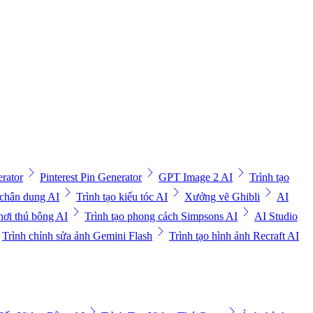
rator
Pinterest Pin Generator
GPT Image 2 AI
Trình tạo
 chân dung AI
Trình tạo kiểu tóc AI
Xưởng vẽ Ghibli
AI
hơi thú bông AI
Trình tạo phong cách Simpsons AI
AI Studio
Trình chỉnh sửa ảnh Gemini Flash
Trình tạo hình ảnh Recraft AI