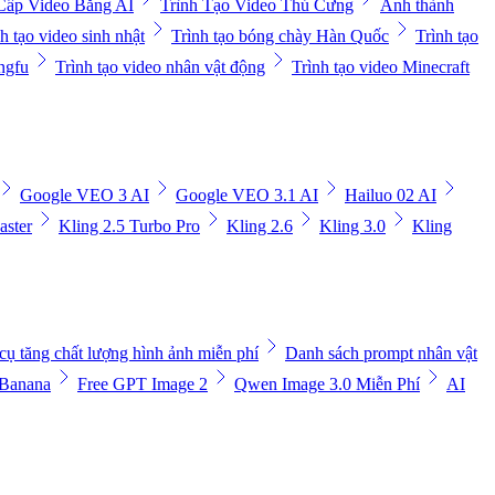
Cấp Video Bằng AI
Trình Tạo Video Thú Cưng
Ảnh thành
h tạo video sinh nhật
Trình tạo bóng chày Hàn Quốc
Trình tạo
ngfu
Trình tạo video nhân vật động
Trình tạo video Minecraft
Google VEO 3 AI
Google VEO 3.1 AI
Hailuo 02 AI
aster
Kling 2.5 Turbo Pro
Kling 2.6
Kling 3.0
Kling
cụ tăng chất lượng hình ảnh miễn phí
Danh sách prompt nhân vật
 Banana
Free GPT Image 2
Qwen Image 3.0 Miễn Phí
AI