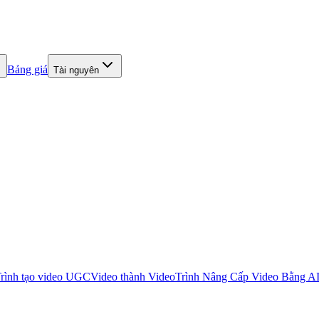
Bảng giá
Tài nguyên
rình tạo video UGC
Video thành Video
Trình Nâng Cấp Video Bằng A