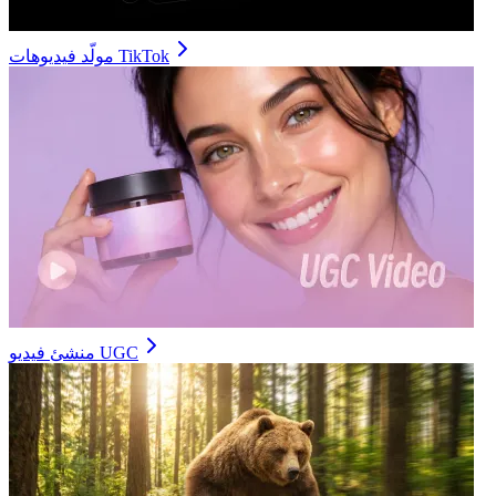
مولّد فيديوهات TikTok
منشئ فيديو UGC