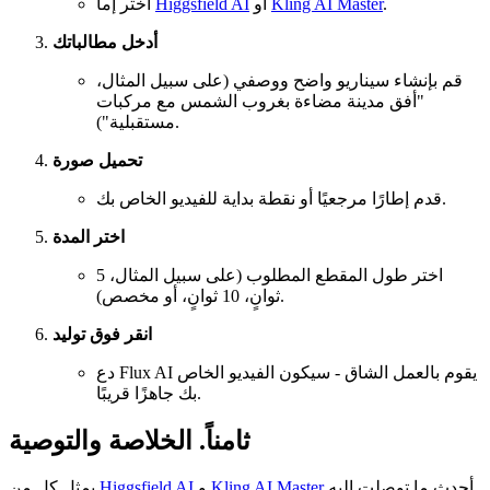
.
Kling AI Master
أو
Higgsfield AI
اختر إما
أدخل مطالباتك
قم بإنشاء سيناريو واضح ووصفي (على سبيل المثال،
"أفق مدينة مضاءة بغروب الشمس مع مركبات
مستقبلية").
تحميل صورة
قدم إطارًا مرجعيًا أو نقطة بداية للفيديو الخاص بك.
اختر المدة
اختر طول المقطع المطلوب (على سبيل المثال، 5
ثوانٍ، 10 ثوانٍ، أو مخصص).
انقر فوق توليد
دع Flux AI يقوم بالعمل الشاق - سيكون الفيديو الخاص
بك جاهزًا قريبًا.
ثامناً. الخلاصة والتوصية
أحدث ما توصلت إليه
Kling AI Master
و
Higgsfield AI
يمثل كل من