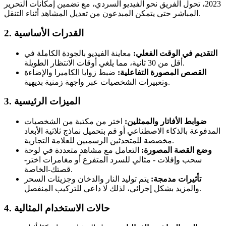
2023، تحول الفريق نحو الفيديو السردي، مع تضمين إمكانات التحرير
المباشر حتى يتمكن المبدعون من تعديل المشاهد أثناء التنقل.
2. القدرات الأساسية
التقديم في الوقت الفعلي:
معاينة الفيديو بالجودة الكاملة في
أقل من 30 ثانية، مما يلغي أوقات الانتظار الطويلة.
القصص المصورة التفاعلية:
ضبط زوايا الكاميرا والإضاءة
وتعبيرات الشخصيات عبر واجهة زمنية بديهية.
3. الميزات الرئيسية
ضوابط الأفاتار والممثلين:
اختر من مكتبة من الشخصيات
المدفوعة بالذكاء الاصطناعي أو قم بتحميل نماذج ثلاثية الأبعاد
مخصصة للمتحدثين الرسميين للعلامة التجارية.
وضع القصة المصورة:
التعامل مع مشاهد متعددة في لوحة
سحب وإفلات - مثالي للسرد المتفرع أو مغامرات اختر-
قصتك-الخاصة.
تأثيرات مدمجة:
يتم توليد النار والدخان وجزيئات السحر
والمزيد بشكل إجرائي، لذلك لا داعي للتركيب المنفصل.
4. حالات الاستخدام المثالية