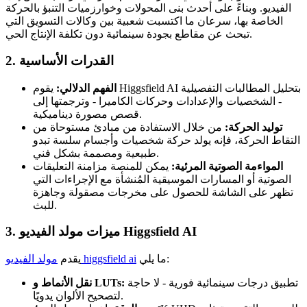
الفيديو. وبناءً على أحدث بنى المحولات وخوارزميات التنبؤ بالحركة
الخاصة بها، سرعان ما اكتسبت شعبية بين وكالات التسويق التي
تبحث عن مقاطع بجودة سينمائية دون تكلفة الإنتاج الحي.
2. القدرات الأساسية
الفهم الدلالي:
يقوم Higgsfield AI بتحليل المطالبات التفصيلية
- الشخصيات والإعدادات وحركات الكاميرا - وترجمتها إلى
قصص مصورة ديناميكية.
توليد الحركة:
من خلال الاستفادة من مبادئ مستوحاة من
التقاط الحركة، فإنه يولد حركة شخصيات وأجسام سلسة تبدو
طبيعية ومصممة بشكل فني.
المواءمة الصوتية المرئية:
يمكن للمنصة مزامنة التعليقات
الصوتية أو المسارات الموسيقية المُنشأة مع الإجراءات التي
تظهر على الشاشة للحصول على مخرجات مصقولة وجاهزة
للبث.
3. ميزات مولد الفيديو Higgsfield AI
ما يلي:
مولد الفيديو higgsfield ai
يقدم
تطبيق درجات سينمائية فورية - لا حاجة
نقل الأنماط و LUTs:
لتصحيح الألوان يدويًا.