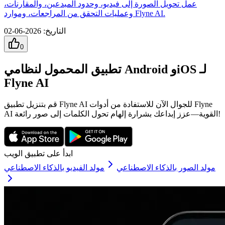
عمل تحويل الصورة إلى فيديو، وحدود المبدعين، والمقارنات،
وعمليات التحقق من المراجعات، وموارد Flyne AI.
التاريخ
:
2026-06-02
0
تطبيق المحمول لنظامي Android وiOS لـ
Flyne AI
قم بتنزيل تطبيق Flyne AI للجوال الآن للاستفادة من أدوات Flyne
AI القوية—عزز إبداعك بشرارة إلهام تحول الكلمات إلى صور رائعة!
ابدأ على تطبيق الويب
مولد الصور بالذكاء الاصطناعي
مولد الفيديو بالذكاء الاصطناعي