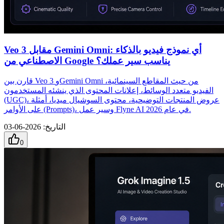
Veo 3 مقابل Gemini Omni: أي نموذج فيديو بالذكاء
الاصطناعي من Google يناسب سير عملك؟
قارن بين Veo 3 وGemini Omni من حيث المقاطع السينمائية،
الفيديو متعدد الوسائط، إعلانات المحتوى الذي ينشئه المستخدمون
(UGC)، عروض المنتجات التوضيحية، محتوى السوشيال ميديا، أمثلة
على الأوامر (Prompts)، وسير عمل Flyne AI في عام 2026.
التاريخ
:
2026-06-03
0