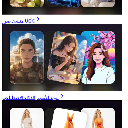
منشئ صور UGC
مولد الأنمي بالذكاء الاصطناعي