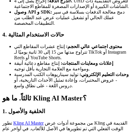
تدرج الدقة:
إخراج يصل إلى 4K UHD للعروض التقديمية ذات
الشاشات الكبيرة أو الإصدارات المصغرة للمقاطع الاجتماعية.
دمج معالجة الدفعات بسلاسة في سير
وصول API و SDK:
عملك الحالي أو تشغيل عمليات عرض عند الطلب من
التطبيقات المخصصة.
4. حالات الاستخدام المثالية
محتوى اجتماعي عالي الحجم:
إنتاج عشرات المقاطع التي
تتراوح مدتها من 15 إلى 30 ثانية يوميًا لـ TikTok أو Instagram
Reels أو YouTube Shorts.
إعلانات ومعاينات المنتجات:
إنتاج مقاطع دعائية أنيقة
ومواءمة مع العلامة التجارية بأقل توجيه.
وحدات التعليم الإلكتروني:
توليد سيناريوهات الكتب المدرسية
- عروض المختبرات، وإعادة تمثيل الأحداث التاريخية، أو
دروس اللغة - على نطاق واسع.
ثالثاً. ما هو Kling AI Master؟
1. الخلفية والأصول
من مجموعة أدوات عرض Kling القديمة في
Kling AI Master
تطور
الوقت الفعلي التي تم تطويرها في الأصل للألعاب. في أواخر عام