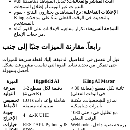
البث المباشر والفعاليات:
تبديل المشاهد ديناميكيًا أثناء
الندوات عبر الويب أو إطلاق المنتجات.
الإعلانات التفاعلية:
دع المشاهدين يختارون النتائج - يقوم
Kling بالتحديث في الوقت الفعلي بناءً على مدخلات
المستخدم.
النمذجة السريعة:
تكرار مفاهيم الإعلانات على الفور أثناء
مراجعات الإبداع.
رابعاً. مقارنة الميزات جنبًا إلى جنب
قبل أن نتعمق في التفاصيل الدقيقة، إليك لقطة سريعة للميزات
حتى تتمكن من تحديد نقاط القوة التي تناسب مشروعك بشكل
أفضل بسهولة:
Higgsfield AI
Kling AI Master
الميزة
< 30 ثانية لكل مقطع (معاينة
1-2 دقيقة لكل مقطع
سرعة
في الوقت الفعلي)
(حتى 4K)
التوليد
نماذج للشخصيات، مكتبة
LUTs شاملة وإعدادات
تخصيص
تأثيرات ديناميكية
سينمائية مسبقة
الأنماط
حتى 1080p مع تظليل في
جودة
حتى 4K UHD
الوقت الفعلي
الإخراج
Webhooks، برمجة نصية داخل
REST API، Python و JS
خيارات
SDKs