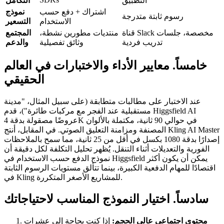
التطبيق
التكامل
اشتراك + دفع حسب
نموذج
رسوم ثابتة متدرجة
الاستخدام
التسعير
قناة Slack مخصصة، جلسات
منتديات مطورين نشطة،
المجتمع
تدريب فردية
وثائق تفصيلية
والدعم
خامساً. معايير الأداء والاختبارات في العالم
الحقيقي
عند الاختبار على مطالبات متطابقة (على سبيل المثال، "مدينة
مستقبلية عند الفجر مع مركبات طائرة")، قدم Higgsfield AI
عروضًا مصقولة بدقة 4K في حوالي 90 ثانية، مكتملة بالألوان
المصنفة ومزامنة التعليق الصوتي. في المقابل، أنتج Kling AI Master
إصدارًا بدقة 1080 بكسل في أقل من 25 ثانية، مما سمح بالملاحظات
الفورية والتعديلات أثناء التنقل. يُظهر تحليل التكلفة لكل دقيقة أن
نموذج الدفع حسب الاستخدام في Higgsfield يمكن أن يكون أكثر
اقتصادًا للمهام الدفعية الكبيرة، بينما تتألق مستويات الرسوم الثابتة
في Kling للمشاريع الأصغر المتكررة.
سادساً. اختيار النموذج المناسب لاحتياجاتك
محتوى اجتماعي عالي الحجم:
إذا كنت بحاجة إلى عشرات