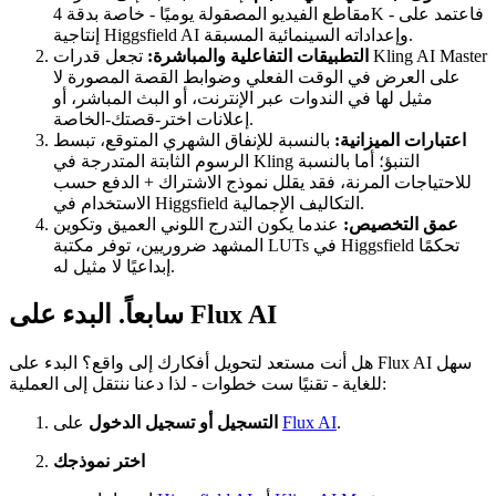
مقاطع الفيديو المصقولة يوميًا - خاصة بدقة 4K - فاعتمد على
إنتاجية Higgsfield AI وإعداداته السينمائية المسبقة.
التطبيقات التفاعلية والمباشرة:
تجعل قدرات Kling AI Master
على العرض في الوقت الفعلي وضوابط القصة المصورة لا
مثيل لها في الندوات عبر الإنترنت، أو البث المباشر، أو
إعلانات اختر-قصتك-الخاصة.
اعتبارات الميزانية:
بالنسبة للإنفاق الشهري المتوقع، تبسط
الرسوم الثابتة المتدرجة في Kling التنبؤ؛ أما بالنسبة
للاحتياجات المرنة، فقد يقلل نموذج الاشتراك + الدفع حسب
الاستخدام في Higgsfield التكاليف الإجمالية.
عمق التخصيص:
عندما يكون التدرج اللوني العميق وتكوين
المشهد ضروريين، توفر مكتبة LUTs في Higgsfield تحكمًا
إبداعيًا لا مثيل له.
سابعاً. البدء على Flux AI
هل أنت مستعد لتحويل أفكارك إلى واقع؟ البدء على Flux AI سهل
للغاية - تقنيًا ست خطوات - لذا دعنا ننتقل إلى العملية:
.
Flux AI
على
التسجيل أو تسجيل الدخول
اختر نموذجك