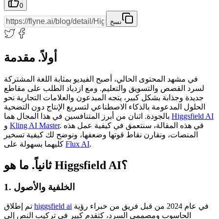
0
نسخ
أولاً. مقدمة
في مشهد المحتوى الحالي، أصبح الفيديو بمثابة اللغة المشتركة
لسرد القصص والتسويق والتعليم. ومع ازدياد الطلب على مقاطع
جديدة وجذابة بشكل كبير، يتجه المبدعون والعلامات التجارية نحو
الحلول المدعومة بالذكاء الاصطناعي لتسريع الإنتاج دون التضحية
Higgsfield AI
بالجودة. اثنان من أبرز المتنافسين في هذا المجال هما
. في هذه المقالة، سنتعمق في كيفية عمل هذه
Kling AI Master
و
المنصات، ونقارن نقاط قوتها وضعفها، ونوضح لك كيفية تسخير
.
Flux AI
كليهما بسهولة على
ثانياً. ما هو Higgsfield AI؟
1. الخلفية والأصول
في عام 2024 من قبل فريق من خبراء رؤية
higgsfield ai
تم إطلاق
الحاسوب ومصممي السرد، كتقدم كبير في تركيب النص إلى