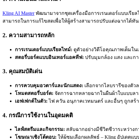
Kling AI Master
พัฒนามาจากชุดเครื่องมือการเรนเดอร์แบบเรียลไทม
สามารถในการแก้ไขสดเพื่อให้ผู้สร้างสามารถปรับแต่งฉากได้ทัน
2. ความสามารถหลัก
การเรนเดอร์แบบเรียลไทม์:
ดูตัวอย่างวิดีโอคุณภาพเต็มในเ
สตอรี่บอร์ดแบบอินเทอร์แอคทีฟ:
ปรับมุมกล้อง แสง และกา
3. คุณสมบัติเด่น
การควบคุมอวตาร์และนักแสดง:
เลือกจากไลบรารีของตัวละค
โหมดสตอรี่บอร์ด:
จัดการฉากหลายฉากในผืนผ้าใบแบบลาก
เอฟเฟกต์ในตัว:
ไฟ ควัน อนุภาคเวทมนตร์ และอื่นๆ ถูกสร้า
4. กรณีการใช้งานในอุดมคติ
ไลฟ์สตรีมและกิจกรรม:
สลับฉากอย่างมีชีวิตชีวาระหว่างก
โฆษณาเชิงโต้ตอบ:
ให้ผู้ชมเลือกผลลัพธ์ – Kling อัปเดตแ