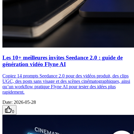
Les 10+ meilleures invites Seedance 2.0 : guide de
génération vidéo Flyne AI
Copiez 14 prompts Seedance 2.0 pour des vidéos produit, des clips
UGC, des posts sans visage et des scènes cinématographiques, ainsi
qu’un workflow pratique Flyne AI pour tester des idées plus
rapidement.
Date
:
2026-05-28
0