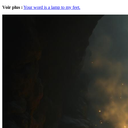
Voir plus :
Your word is a lamp to my feet.