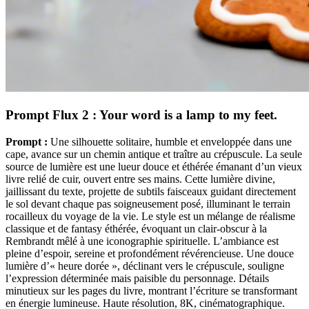
Prompt Flux 2 : Your word is a lamp to my feet.
Prompt :
Une silhouette solitaire, humble et enveloppée dans une
cape, avance sur un chemin antique et traître au crépuscule. La seule
source de lumière est une lueur douce et éthérée émanant d’un vieux
livre relié de cuir, ouvert entre ses mains. Cette lumière divine,
jaillissant du texte, projette de subtils faisceaux guidant directement
le sol devant chaque pas soigneusement posé, illuminant le terrain
rocailleux du voyage de la vie. Le style est un mélange de réalisme
classique et de fantasy éthérée, évoquant un clair-obscur à la
Rembrandt mêlé à une iconographie spirituelle. L’ambiance est
pleine d’espoir, sereine et profondément révérencieuse. Une douce
lumière d’« heure dorée », déclinant vers le crépuscule, souligne
l’expression déterminée mais paisible du personnage. Détails
minutieux sur les pages du livre, montrant l’écriture se transformant
en énergie lumineuse. Haute résolution, 8K, cinématographique.