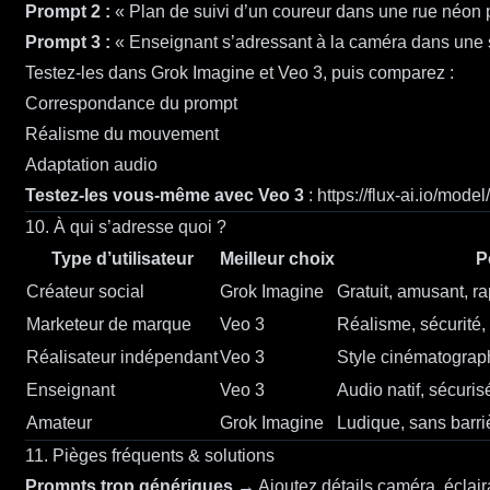
Prompt 2 :
« Plan de suivi d’un coureur dans une rue néon 
Prompt 3 :
« Enseignant s’adressant à la caméra dans une s
Testez-les dans Grok Imagine et Veo 3, puis comparez :
Correspondance du prompt
Réalisme du mouvement
Adaptation audio
Testez-les vous-même avec Veo 3
:
https://flux-ai.io/mode
10. À qui s’adresse quoi ?
Type d’utilisateur
Meilleur choix
P
Créateur social
Grok Imagine
Gratuit, amusant, r
Marketeur de marque
Veo 3
Réalisme, sécurité,
Réalisateur indépendant
Veo 3
Style cinématograp
Enseignant
Veo 3
Audio natif, sécuris
Amateur
Grok Imagine
Ludique, sans barri
11. Pièges fréquents & solutions
Prompts trop génériques
→ Ajoutez détails caméra, éclai