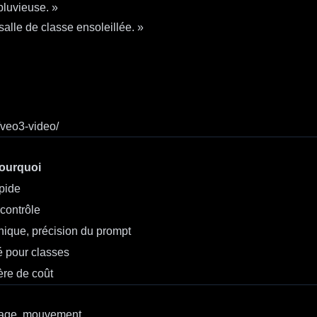
pluvieuse. »
alle de classe ensoleillée. »
l/veo3-video/
ourquoi
apide
 contrôle
hique, précision du prompt
é pour classes
ère de coût
rage, mouvement.