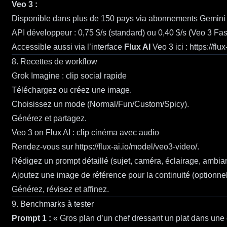
Veo 3 :
Disponible dans plus de 150 pays via abonnements Gemini 
API développeur : 0,75 $/s (standard) ou 0,40 $/s (Veo 3 Fas
Accessible aussi via l’interface
Flux AI
Veo 3 ici :
https://flu
8. Recettes de workflow
Grok Imagine : clip social rapide
Téléchargez ou créez une image.
Choisissez un mode (Normal/Fun/Custom/Spicy).
Générez et partagez.
Veo 3 on Flux AI : clip cinéma avec audio
Rendez-vous sur
https://flux-ai.io/model/veo3-video/
.
Rédigez un prompt détaillé (sujet, caméra, éclairage, ambia
Ajoutez une image de référence pour la continuité (optionnel
Générez, révisez et affinez.
9. Benchmarks à tester
Prompt 1 :
« Gros plan d’un chef dressant un plat dans une