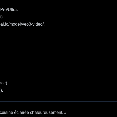
Pro/Ultra.
t).
x-ai.io/model/veo3-video/
.
nce).
).
 cuisine éclairée chaleureusement. »