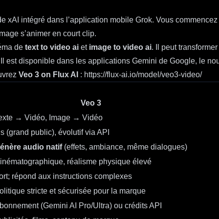
de xAI intégré dans l’application mobile Grok. Vous commencez
mage s’animer en court clip.
néma de
text to video ai
et
image to video ai
. Il peut transforme
. Il est disponible dans les applications Gemini de Google, le 
uvrez
Veo 3 on Flux AI
:
https://flux-ai.io/model/veo3-video/
Veo 3
exte → Vidéo, Image → Vidéo
 s (grand public), évolutif via API
énère audio natif
(effets, ambiance, même dialogues)
inématographique, réalisme physique élevé
ort; répond aux instructions complexes
olitique stricte et sécurisée pour la marque
bonnement (Gemini AI Pro/Ultra) ou crédits API