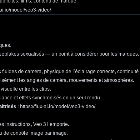
ublicités, films, contenu de marque
x-ai.io/model/veo3-video/
ques.
eepfakes sexualisés — un point à considérer pour les marques.
fluides de caméra, physique de l’éclairage correcte, continuit
écisément les angles de caméra, mouvements et atmosphères.
isuelle entre les clips.
iance et effets synchronisés en un seul rendu.
îtrisés
:
https://flux-ai.io/model/veo3-video/
es instructions, Veo 3 l’emporte.
u de contrôle image par image.