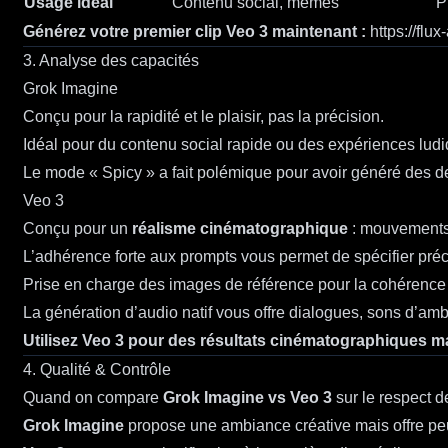
Usage idéal
Contenu social, mèmes
P
Générez votre premier clip Veo 3 maintenant :
https://flu
3. Analyse des capacités
Grok Imagine
Conçu pour la rapidité et le plaisir, pas la précision.
Idéal pour du contenu social rapide ou des expériences ludi
Le mode « Spicy » a fait polémique pour avoir généré des d
Veo 3
Conçu pour un
réalisme cinématographique
: mouvements 
L’adhérence forte aux prompts vous permet de spécifier pr
Prise en charge des images de référence pour la cohérence v
La génération d’audio natif vous offre dialogues, sons d’amb
Utilisez Veo 3 pour des résultats cinématographiques ma
4. Qualité & Contrôle
Quand on compare
Grok Imagine vs Veo 3
sur le respect d
Grok Imagine
propose une ambiance créative mais offre pe