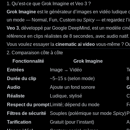
1. Qu’est-ce que Grok Imagine et Veo 3 ?
Grok Imagine
est le générateur d’images en vidéo ludique 
un mode — Normal, Fun, Custom ou
Spicy
— et regardez l’i
Veo 3
, développé par Google DeepMind, est un modèle ci
référence en clips réalistes de 8 secondes, avec audio natif
Vous voulez essayer la
cinematic ai video
vous-même ? O
2. Comparaison côte à côte
Fonctionnalité
Grok Imagine
Entrées
Image → Vidéo
T
Durée du clip
~5–15 s (selon mode)
8
Audio
Ajoute un fond sonore
G
Réaliste
Ludique, stylisé
C
Respect du prompt
Limité; dépend du mode
F
Filtres de sécurité
Souples (polémique sur mode
Spicy
)
P
Tarification
Gratuit (pour l’instant)
A