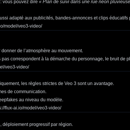
 : vous pouvez dire
« Plan de suivi dans une rue néon pluvieuse
ussi adapté aux publicités, bandes-annonces et clips éducatifs 
i.io/model/veo3-video/
r donner de l’atmosphère au mouvement.
as correspondent à la démarche du personnage, le bruit de plui
del/veo3-video/
quement, les règles strictes de Veo 3 sont un avantage.
èmes de communication.
eepfakes au niveau du modèle.
s://flux-ai.io/model/veo3-video/
, déploiement progressif par région.