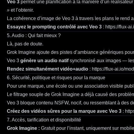
Veo 3
permet une planification à la manière d’un réalisateur
»
et l’obtenir.
La cohérence d’image de Veo 3 à travers les plans le rend a
Essayez le prompting contrôlé avec Veo 3
:
https://flux-a
5. Audio : Qui fait mieux ?
Là, pas de doute.
Grok Imagine ajoute des pistes d’ambiance génériques pou
Veo 3
génère un audio natif
synchronisé aux images — les p
Rendez simultanément vidéo+audio
:
https://flux-ai.io/mo
6. Sécurité, politique et risques pour la marque
Pour une marque, une école ou une association visible publi
Le filtrage souple de Grok Imagine a déjà causé des probl
Veo 3 bloque contenu NSFW, nocif, ou ressemblant à des d
Créez des vidéos sûres pour la marque avec Veo 3
:
http
7. Accès, tarification et disponibilité
Grok Imagine :
Gratuit pour l’instant, uniquement sur mobile