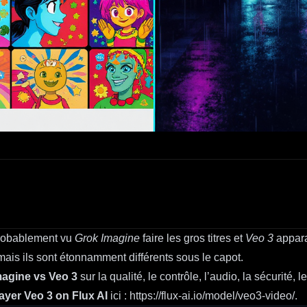
probablement vu
Grok Imagine
faire les gros titres et
Veo 3
appara
is ils sont étonnamment différents sous le capot.
magine vs Veo 3
sur la qualité, le contrôle, l’audio, la sécurité, l
ayer Veo 3 on Flux AI
ici :
https://flux-ai.io/model/veo3-video/
.