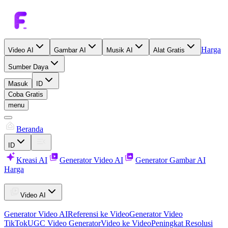
Harga
Video AI
Gambar AI
Musik AI
Alat Gratis
Sumber Daya
Masuk
ID
Coba Gratis
menu
Beranda
ID
Kreasi AI
Generator Video AI
Generator Gambar AI
Harga
Video AI
Generator Video AI
Referensi ke Video
Generator Video
TikTok
UGC Video Generator
Video ke Video
Peningkat Resolusi