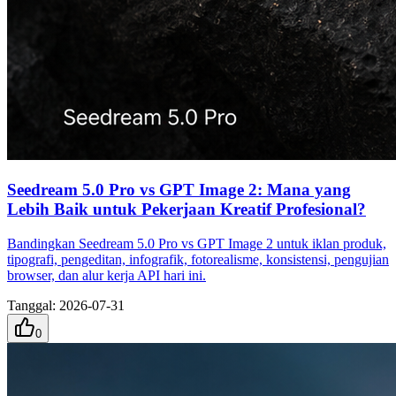
Seedream 5.0 Pro vs GPT Image 2: Mana yang
Lebih Baik untuk Pekerjaan Kreatif Profesional?
Bandingkan Seedream 5.0 Pro vs GPT Image 2 untuk iklan produk,
tipografi, pengeditan, infografik, fotorealisme, konsistensi, pengujian
browser, dan alur kerja API hari ini.
Tanggal
:
2026-07-31
0