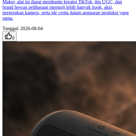
Maker, alat ini dapat membantu kreator TikTok, tim UGC, dan
brand hewan peliharaan menguji lebih banyak hook, aksi,
pergerakan kamera, serta ide cerita dalam anggaran produksi yang
sama.
Tanggal
:
2026-08-04
0