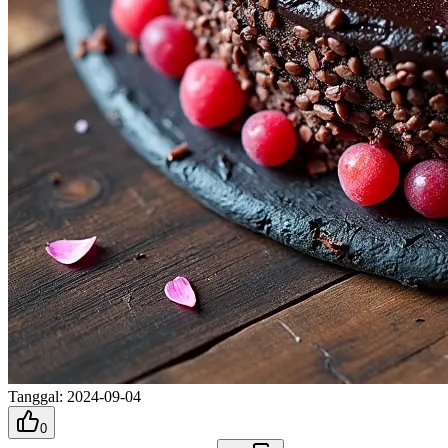
Tanggal
:
2024-09-04
0