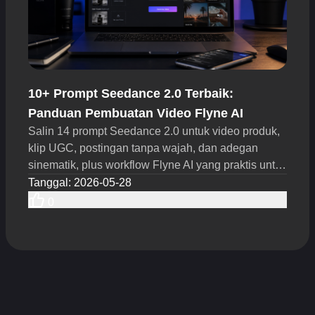
10+ Prompt Seedance 2.0 Terbaik:
Panduan Pembuatan Video Flyne AI
Salin 14 prompt Seedance 2.0 untuk video produk,
klip UGC, postingan tanpa wajah, dan adegan
sinematik, plus workflow Flyne AI yang praktis untuk
menguji ide lebih cepat.
Tanggal
:
2026-05-28
0