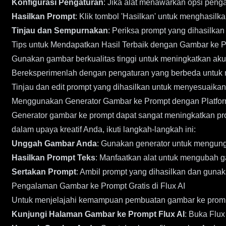
Konfigurasi Pengaturan
: Jika alat menawarkan opsi penga
Hasilkan Prompt
: Klik tombol 'Hasilkan' untuk menghasilk
Tinjau dan Sempurnakan
: Periksa prompt yang dihasilka
Tips untuk Mendapatkan Hasil Terbaik dengan Gambar ke 
Gunakan gambar berkualitas tinggi untuk meningkatkan aku
Bereksperimenlah dengan pengaturan yang berbeda untuk 
Tinjau dan edit prompt yang dihasilkan untuk menyesuaika
Menggunakan Generator Gambar ke Prompt dengan Platform
Generator gambar ke prompt dapat sangat meningkatkan proy
dalam upaya kreatif Anda, ikuti langkah-langkah ini:
Unggah Gambar Anda
: Gunakan generator untuk mengung
Hasilkan Prompt Teks
: Manfaatkan alat untuk mengubah ga
Sertakan Prompt
: Ambil prompt yang dihasilkan dan gun
Pengalaman Gambar ke Prompt Gratis di Flux AI
Untuk menjelajahi kemampuan pembuatan gambar ke prompt
Kunjungi Halaman Gambar ke Prompt Flux AI
: Buka
Flux