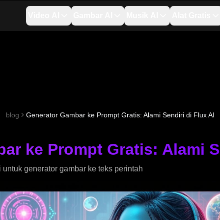
Video AI
Gambar AI
Musik AI
Alat Gratis
blog
Generator Gambar ke Prompt Gratis: Alami Sendiri di Flux AI
r ke Prompt Gratis: Alami Se
ni untuk generator gambar ke teks perintah