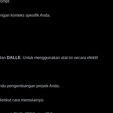
rompt.
engan konteks spesifik Anda.
 dan
DALLE
. Untuk menggunakan alat ini secara efektif
mandu pengembangan proyek Anda.
 Berikut cara memulainya: