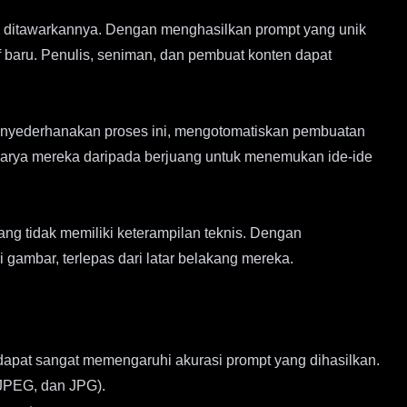
ng ditawarkannya. Dengan menghasilkan prompt yang unik
if baru. Penulis, seniman, dan pembuat konten dapat
enyederhanakan proses ini, mengotomatiskan pembuatan
karya mereka daripada berjuang untuk menemukan ide-ide
ng tidak memiliki keterampilan teknis. Dengan
 gambar, terlepas dari latar belakang mereka.
 dapat sangat memengaruhi akurasi prompt yang dihasilkan.
 JPEG, dan JPG).