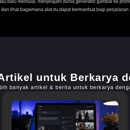
u baru memulai, menjelajahi dunia generator gambar ke promp
dan lihat bagaimana alat itu dapat bermanfaat bagi perjalanan 
Artikel untuk Berkarya d
ih banyak artikel & berita untuk berkarya deng