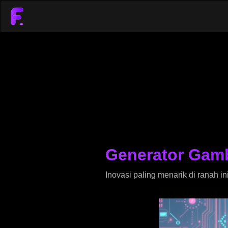
Generator Gamba
Inovasi paling menarik di ranah i