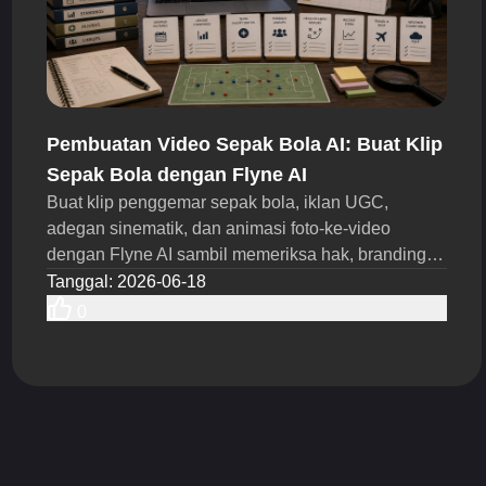
Pembuatan Video Sepak Bola AI: Buat Klip
Sepak Bola dengan Flyne AI
Buat klip penggemar sepak bola, iklan UGC,
adegan sinematik, dan animasi foto-ke-video
dengan Flyne AI sambil memeriksa hak, branding,
dan aturan publikasi hari ini.
Tanggal
:
2026-06-18
0