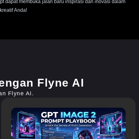
t dapat membuka jalan baru inspirasi dan inovasi dalam
kreatif Anda!
engan Flyne AI
an Flyne AI.