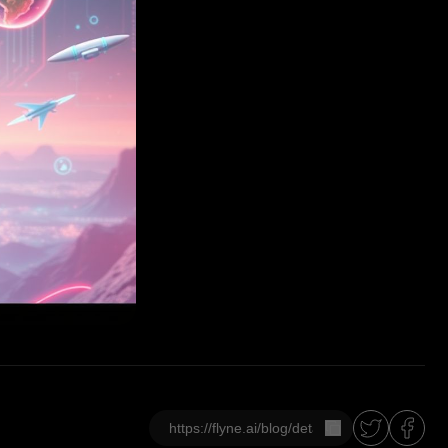
salin