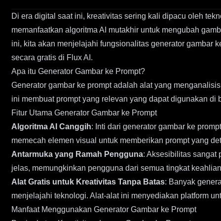
Di era digital saat ini, kreativitas sering kali dipacu oleh t
memanfaatkan algoritma AI mutakhir untuk mengubah gambar
ini, kita akan menjelajahi fungsionalitas generator gambar
secara gratis di Flux AI.
Apa itu Generator Gambar ke Prompt?
Generator gambar ke prompt adalah alat yang menganalisis
ini membuat prompt yang relevan yang dapat digunakan di ber
Fitur Utama Generator Gambar ke Prompt
Algoritma AI Canggih
: Inti dari generator gambar ke prom
memecah elemen visual untuk memberikan prompt yang detail
Antarmuka yang Ramah Pengguna
: Aksesibilitas sangat
jelas, memungkinkan pengguna dari semua tingkat keahlia
Alat Gratis untuk Kreativitas Tanpa Batas
: Banyak genera
menjelajahi teknologi. Alat-alat ini menyediakan platform unt
Manfaat Menggunakan Generator Gambar ke Prompt