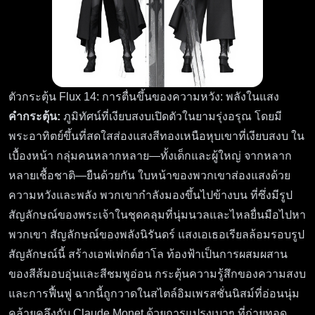
ตัวกระตุ้น Flux 14: การตื่นขึ้นของความหวัง: พลังในแสง
คำกระตุ้น:
ภูมิทัศน์ที่เงียบสงบเปิดตัวในยามรุ่งอรุณ โดยมี
พระอาทิตย์ขึ้นที่สดใสส่องแสงสีทองเหนือหุบเขาที่เงียบสงบ ใน
เบื้องหน้า กลุ่มคนหลากหลาย—ทั้งเด็กและผู้ใหญ่ จากหลาก
หลายเชื้อชาติ—ยืนด้วยกัน ใบหน้าของพวกเขาส่องแสงด้วย
ความหวังและพลัง พวกเขากำลังมองขึ้นไปข้างบน ที่ซึ่งมีรูป
สัญลักษณ์ของพระเจ้าในชุดคลุมที่นุ่มนวลและไหลยื่นมือไปหา
พวกเขา สัญลักษณ์ของพลังนิรันดร์ แสงเอเธอเรียลล้อมรอบรูป
สัญลักษณ์นี้ สร้างเอฟเฟกต์ฮาโล ท้องฟ้าเป็นการผสมผสาน
ของสีส้มอบอุ่นและสีชมพูอ่อน กระตุ้นความรู้สึกของความสงบ
และการฟื้นฟู ฉากนี้ถูกวาดในสไตล์อิมเพรสชั่นนิสม์ที่อ่อนนุ่ม
คล้ายคลึงกับ Claude Monet ด้วยการแปรงเบาๆ ที่ถ่ายทอด