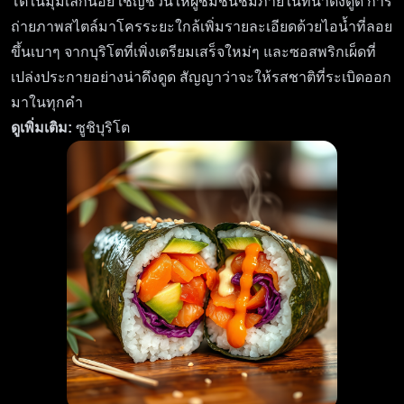
โตในมุมเล็กน้อย เชิญชวนให้ผู้ชมชื่นชมภายในที่น่าดึงดูด การ
ถ่ายภาพสไตล์มาโครระยะใกล้เพิ่มรายละเอียดด้วยไอน้ำที่ลอย
ขึ้นเบาๆ จากบุริโตที่เพิ่งเตรียมเสร็จใหม่ๆ และซอสพริกเผ็ดที่
เปล่งประกายอย่างน่าดึงดูด สัญญาว่าจะให้รสชาติที่ระเบิดออก
มาในทุกคำ
ดูเพิ่มเติม:
ซูชิบุริโต