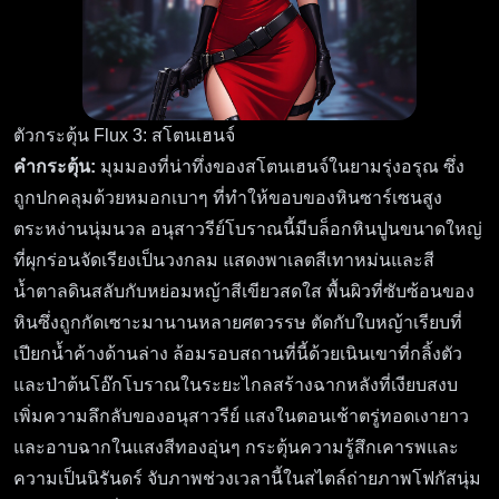
ตัวกระตุ้น Flux 3: สโตนเฮนจ์
คำกระตุ้น:
มุมมองที่น่าทึ่งของสโตนเฮนจ์ในยามรุ่งอรุณ ซึ่ง
ถูกปกคลุมด้วยหมอกเบาๆ ที่ทำให้ขอบของหินซาร์เซนสูง
ตระหง่านนุ่มนวล อนุสาวรีย์โบราณนี้มีบล็อกหินปูนขนาดใหญ่
ที่ผุกร่อนจัดเรียงเป็นวงกลม แสดงพาเลตสีเทาหม่นและสี
น้ำตาลดินสลับกับหย่อมหญ้าสีเขียวสดใส พื้นผิวที่ซับซ้อนของ
หินซึ่งถูกกัดเซาะมานานหลายศตวรรษ ตัดกับใบหญ้าเรียบที่
เปียกน้ำค้างด้านล่าง ล้อมรอบสถานที่นี้ด้วยเนินเขาที่กลิ้งตัว
และป่าต้นโอ๊กโบราณในระยะไกลสร้างฉากหลังที่เงียบสงบ
เพิ่มความลึกลับของอนุสาวรีย์ แสงในตอนเช้าตรู่ทอดเงายาว
และอาบฉากในแสงสีทองอุ่นๆ กระตุ้นความรู้สึกเคารพและ
ความเป็นนิรันดร์ จับภาพช่วงเวลานี้ในสไตล์ถ่ายภาพโฟกัสนุ่ม