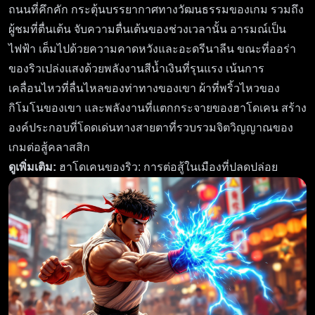
ถนนที่คึกคัก กระตุ้นบรรยากาศทางวัฒนธรรมของเกม รวมถึง
ผู้ชมที่ตื่นเต้น จับความตื่นเต้นของช่วงเวลานั้น อารมณ์เป็น
ไฟฟ้า เต็มไปด้วยความคาดหวังและอะดรีนาลีน ขณะที่ออร่า
ของริวเปล่งแสงด้วยพลังงานสีน้ำเงินที่รุนแรง เน้นการ
เคลื่อนไหวที่ลื่นไหลของท่าทางของเขา ผ้าที่พริ้วไหวของ
กิโมโนของเขา และพลังงานที่แตกกระจายของฮาโดเคน สร้าง
องค์ประกอบที่โดดเด่นทางสายตาที่รวบรวมจิตวิญญาณของ
เกมต่อสู้คลาสสิก
ดูเพิ่มเติม:
ฮาโดเคนของริว: การต่อสู้ในเมืองที่ปลดปล่อย