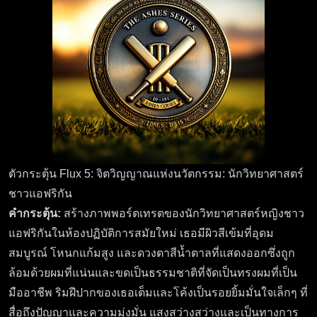
ตัวกระตุ้น Flux 5: จิตวิญญาณแห่งนวัตกรรม: นักวิทยาศาสตร์
ชาวแอฟริกัน
คำกระตุ้น:
สร้างภาพพอร์ตเทรตของนักวิทยาศาสตร์หญิงชาว
แอฟริกันในห้องปฏิบัติการสมัยใหม่ เธอมีผิวสีเข้มที่อุดม
สมบูรณ์ โหนกแก้มสูง และดวงตาสีน้ำตาลที่แสดงออกซึ่งถูก
ล้อมด้วยผมที่แน่นและขดเป็นธรรมชาติที่จัดเป็นทรงผมที่เป็น
มืออาชีพ ริมฝีปากของเธอเต็มและโค้งเป็นรอยยิ้มมั่นใจเล็กๆ ที่
สื่อถึงปัญญาและความมุ่งมั่น แสงสว่างสว่างและเป็นทางการ