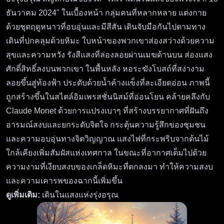
ธันวาคม 2024" ในเบื้องหน้า กลุ่มคนที่หลากหลาย แต่งกาย
ด้วยชุดฤดูหนาวที่อบอุ่นและมีสีสัน เดินจับมือกันไปตามทาง
เดินที่ปกคลุมด้วยหิมะ ใบหน้าของพวกเขาส่องสว่างด้วยความ
สุขและความหวัง รังสีแสงที่ล่องลอยผ่านเมฆด้านบน ส่องแสง
ศักดิ์สิทธิ์ลงบนพวกเขา ในพื้นหลัง หอระฆังโบสถ์ที่สง่างาม
ลอยขึ้นสู่ท้องฟ้า ประดับด้วยน้ำค้างแข็งที่ละเอียดอ่อน ภาพนี้
ถูกสร้างขึ้นในสไตล์อิมเพรสชั่นนิสม์ที่อ่อนโยน คล้ายคลึงกับ
Claude Monet ด้วยการแปรงเบาๆ ที่สร้างบรรยากาศที่ฝันถึง
อารมณ์สงบและยกระดับจิตใจ กระตุ้นความรู้สึกของชุมชน
และความอบอุ่นทางจิตวิญญาณ แสงไฟที่กระพริบจากต้นไม้
ใกล้เคียงเพิ่มสัมผัสแห่งเทศกาล ในขณะที่อากาศเต็มไปด้วย
ความงามที่เงียบสงบของเกล็ดหิมะที่ตกลงมา ทำให้ความสงบ
และความเคารพของฉากนี้เพิ่มขึ้น
ดูเพิ่มเติม:
เดินในแสงแห่งรุ่งอรุณ