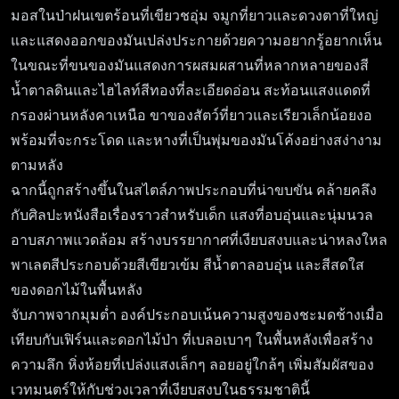
มอสในป่าฝนเขตร้อนที่เขียวชอุ่ม จมูกที่ยาวและดวงตาที่ใหญ่
และแสดงออกของมันเปล่งประกายด้วยความอยากรู้อยากเห็น
ในขณะที่ขนของมันแสดงการผสมผสานที่หลากหลายของสี
น้ำตาลดินและไฮไลท์สีทองที่ละเอียดอ่อน สะท้อนแสงแดดที่
กรองผ่านหลังคาเหนือ ขาของสัตว์ที่ยาวและเรียวเล็กน้อยงอ
พร้อมที่จะกระโดด และหางที่เป็นพุ่มของมันโค้งอย่างสง่างาม
ตามหลัง
ฉากนี้ถูกสร้างขึ้นในสไตล์ภาพประกอบที่น่าขบขัน คล้ายคลึง
กับศิลปะหนังสือเรื่องราวสำหรับเด็ก แสงที่อบอุ่นและนุ่มนวล
อาบสภาพแวดล้อม สร้างบรรยากาศที่เงียบสงบและน่าหลงใหล
พาเลตสีประกอบด้วยสีเขียวเข้ม สีน้ำตาลอบอุ่น และสีสดใส
ของดอกไม้ในพื้นหลัง
จับภาพจากมุมต่ำ องค์ประกอบเน้นความสูงของชะมดช้างเมื่อ
เทียบกับเฟิร์นและดอกไม้ป่า ที่เบลอเบาๆ ในพื้นหลังเพื่อสร้าง
ความลึก หิ่งห้อยที่เปล่งแสงเล็กๆ ลอยอยู่ใกล้ๆ เพิ่มสัมผัสของ
เวทมนตร์ให้กับช่วงเวลาที่เงียบสงบในธรรมชาตินี้