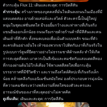
ตัวกระตุ้น Flux 11: เดินและสะดุด: การบิดสีสัน
คำกระตุ้น:
สร้างภาพของบุคคลที่มั่นใจเดินลงถนนในเมืองที่มี
แสงแดดส่อง อาบด้วยเสน่ห์และสไตล์ ตัวละครนี้เป็นผู้ใหญ่
หนุ่มในชุดแฟชั่นสดใส มีรอยยิ้มกว้างและท่าทางที่เกินจริง
แขนยื่นออกเล็กน้อย ถนนเรียงรายด้วยร้านค้าที่มีสีสันและคน
เดินเท้าที่คึกคัก ทั้งหมดเบลอเพื่อเน้นตัวแบบหลัก ขณะที่ตัว
ละครเดินอย่างมั่นใจ เท้าของพวกเขาไปติดกับเงาที่เกินจริงใน
รูปแบบการ์ตูนที่ยืดยาวอย่างไม่ธรรมชาติด้านหลัง ทำให้เกิด
การสะดุดที่ตลก เงาควรเป็นสีเข้มและคมชัดกับแสงแดดสีทอง
ที่กรองผ่านต้นไม้ใกล้เคียง ใช้พาเลตสีสดใสเพื่อกระตุ้น
บรรยากาศที่มีชีวิตชีวา และรวมถึงสไตล์ศิลปะที่เกินจริงเล็ก
น้อย คล้ายคลึงกับแอนิเมชั่นสมัยใหม่ องค์ประกอบควรมุ่งเน้น
ที่ความคมชัดระหว่างพลังงานที่สดใสของตัวละครและ
อารมณ์ขันของเงาที่สะดุดอย่างไม่คาดคิด
ดูเพิ่มเติม:
เดินและสะดุด: การบิดสีสัน