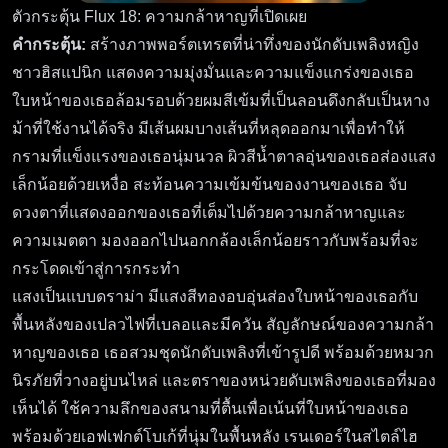
ตัวกระตุ้น Flux 18: ความกล้าหาญที่เปิดเผย
คำกระตุ้น:
สร้างภาพพอร์ตเทรตที่น่าทึ่งของนักดับเพลิงหญิง
ชาวฮิสแปนิก แสดงความมุ่งมั่นและความแข็งแกร่งของเธอ
ใบหน้าของเธอล้อมรอบด้วยผมสีเข้มที่เป็นลอนดึงกลับเป็นหาง
ม้าที่ใช้งานได้จริง มีเส้นผมบางเส้นที่หลุดออกมาเพื่อทำให้
กรามที่แข็งแรงของเธอนุ่มนวล ผิวสีน้ำตาลอุ่นของเธอส่องแสง
เล็กน้อยด้วยเหงื่อ สะท้อนความเข้มข้นของงานของเธอ จับ
ดวงตาที่แสดงออกของเธอที่เต็มไปด้วยความกล้าหาญและ
ความเมตตา มองออกไปนอกกล้องเล็กน้อยราวกับพร้อมที่จะ
กระโดดเข้าสู่การกระทำ
แสงเป็นแบบดราม่า มีแสงสีทองอบอุ่นส่องใบหน้าของเธอกับ
พื้นหลังของเปลวไฟที่เบลอและมีควัน สัญลักษณ์ของความกล้า
หาญของเธอ เธอสวมชุดนักดับเพลิงที่เข้ารูปดี พร้อมด้วยหมวก
นิรภัยที่วางอยู่บนไหล่ และตราของหน่วยดับเพลิงของเธอที่มอง
เห็นได้ ใช้ความลึกของสนามที่ตื้นเพื่อเน้นที่ใบหน้าของเธอ
พร้อมด้วยเอฟเฟกต์โบเก้ที่นุ่มในพื้นหลัง เรนเดอร์ในสไตล์ไฮ