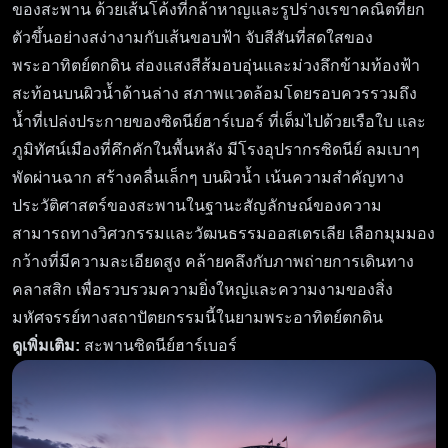
ของสะพาน ด้วยเส้นโค้งที่กล้าหาญและรูปร่างเรขาคณิตที่ยก
ตัวขึ้นอย่างสง่างามกับเส้นขอบฟ้า จับสีสันที่สดใสของ
พระอาทิตย์ตกดิน ส่องแสงสีส้มอบอุ่นและม่วงลึกข้ามท้องฟ้า
สะท้อนบนผิวน้ำด้านล่าง สภาพแวดล้อมโดยรอบควรรวมถึง
น้ำที่เปล่งประกายของซิดนีย์ฮาร์เบอร์ ที่เต็มไปด้วยเรือใบ และ
ภูมิทัศน์เมืองที่คึกคักในพื้นหลัง มีโรงอุปรากรซิดนีย์ ลมเบาๆ
พัดผ่านฉาก สร้างคลื่นเล็กๆ บนผิวน้ำ เน้นความสำคัญทาง
ประวัติศาสตร์ของสะพานในฐานะสัญลักษณ์ของความ
สามารถทางวิศวกรรมและวัฒนธรรมออสเตรเลีย เลือกมุมมอง
กว้างที่มีความละเอียดสูง คล้ายคลึงกับภาพถ่ายการเดินทาง
คลาสสิก เพื่อรวบรวมความยิ่งใหญ่และความงามของสิ่ง
มหัศจรรย์ทางสถาปัตยกรรมนี้ในยามพระอาทิตย์ตกดิน
ดูเพิ่มเติม:
สะพานซิดนีย์ฮาร์เบอร์