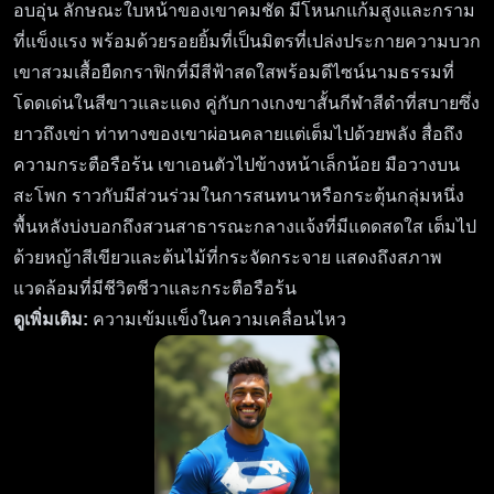
อบอุ่น ลักษณะใบหน้าของเขาคมชัด มีโหนกแก้มสูงและกราม
ที่แข็งแรง พร้อมด้วยรอยยิ้มที่เป็นมิตรที่เปล่งประกายความบวก
เขาสวมเสื้อยืดกราฟิกที่มีสีฟ้าสดใสพร้อมดีไซน์นามธรรมที่
โดดเด่นในสีขาวและแดง คู่กับกางเกงขาสั้นกีฬาสีดำที่สบายซึ่ง
ยาวถึงเข่า ท่าทางของเขาผ่อนคลายแต่เต็มไปด้วยพลัง สื่อถึง
ความกระตือรือร้น เขาเอนตัวไปข้างหน้าเล็กน้อย มือวางบน
สะโพก ราวกับมีส่วนร่วมในการสนทนาหรือกระตุ้นกลุ่มหนึ่ง
พื้นหลังบ่งบอกถึงสวนสาธารณะกลางแจ้งที่มีแดดสดใส เต็มไป
ด้วยหญ้าสีเขียวและต้นไม้ที่กระจัดกระจาย แสดงถึงสภาพ
แวดล้อมที่มีชีวิตชีวาและกระตือรือร้น
ดูเพิ่มเติม:
ความเข้มแข็งในความเคลื่อนไหว