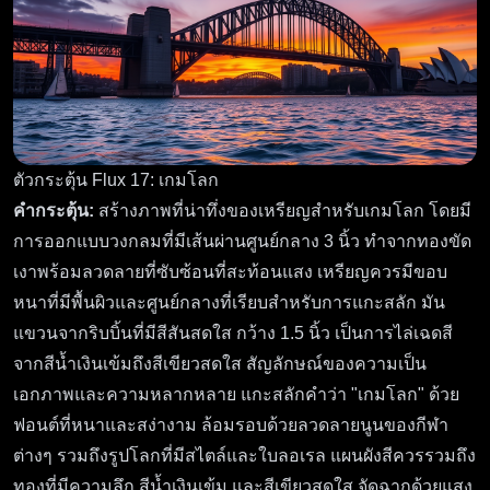
ตัวกระตุ้น Flux 17: เกมโลก
คำกระตุ้น:
สร้างภาพที่น่าทึ่งของเหรียญสำหรับเกมโลก โดยมี
การออกแบบวงกลมที่มีเส้นผ่านศูนย์กลาง 3 นิ้ว ทำจากทองขัด
เงาพร้อมลวดลายที่ซับซ้อนที่สะท้อนแสง เหรียญควรมีขอบ
หนาที่มีพื้นผิวและศูนย์กลางที่เรียบสำหรับการแกะสลัก มัน
แขวนจากริบบิ้นที่มีสีสันสดใส กว้าง 1.5 นิ้ว เป็นการไล่เฉดสี
จากสีน้ำเงินเข้มถึงสีเขียวสดใส สัญลักษณ์ของความเป็น
เอกภาพและความหลากหลาย แกะสลักคำว่า "เกมโลก" ด้วย
ฟอนต์ที่หนาและสง่างาม ล้อมรอบด้วยลวดลายนูนของกีฬา
ต่างๆ รวมถึงรูปโลกที่มีสไตล์และใบลอเรล แผนผังสีควรรวมถึง
ทองที่มีความลึก สีน้ำเงินเข้ม และสีเขียวสดใส จัดฉากด้วยแสง