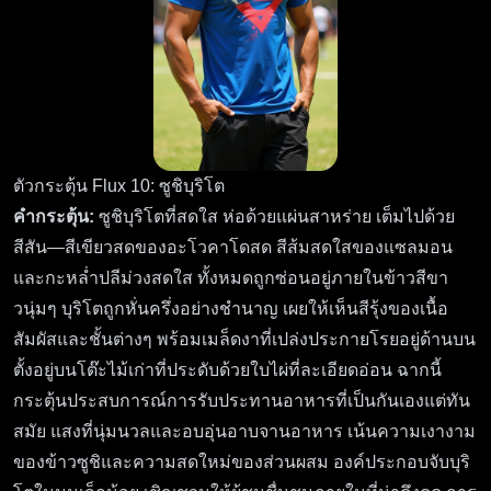
ตัวกระตุ้น Flux 10: ซูชิบุริโต
คำกระตุ้น:
ซูชิบุริโตที่สดใส ห่อด้วยแผ่นสาหร่าย เต็มไปด้วย
สีสัน—สีเขียวสดของอะโวคาโดสด สีส้มสดใสของแซลมอน
และกะหล่ำปลีม่วงสดใส ทั้งหมดถูกซ่อนอยู่ภายในข้าวสีขา
วนุ่มๆ บุริโตถูกหั่นครึ่งอย่างชำนาญ เผยให้เห็นสีรุ้งของเนื้อ
สัมผัสและชั้นต่างๆ พร้อมเมล็ดงาที่เปล่งประกายโรยอยู่ด้านบน
ตั้งอยู่บนโต๊ะไม้เก่าที่ประดับด้วยใบไผ่ที่ละเอียดอ่อน ฉากนี้
กระตุ้นประสบการณ์การรับประทานอาหารที่เป็นกันเองแต่ทัน
สมัย แสงที่นุ่มนวลและอบอุ่นอาบจานอาหาร เน้นความเงางาม
ของข้าวซูชิและความสดใหม่ของส่วนผสม องค์ประกอบจับบุริ