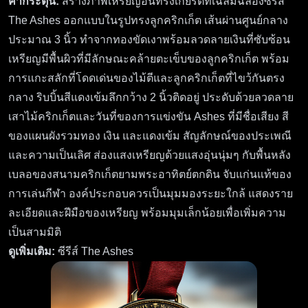
คำกระตุ้น:
สร้างภาพเหรียญอันทรงเกียรติที่เฉลิมฉลองซีรีส์
The Ashes ออกแบบในรูปทรงลูกคริกเก็ต เส้นผ่านศูนย์กลาง
ประมาณ 3 นิ้ว ทำจากทองขัดเงาพร้อมลวดลายเงินที่ซับซ้อน
เหรียญมีพื้นผิวที่มีลักษณะคล้ายตะเข็บของลูกคริกเก็ต พร้อม
การแกะสลักที่โดดเด่นของไม้ตีและลูกคริกเก็ตที่ไขว้กันตรง
กลาง ริบบิ้นสีแดงเข้มลึกกว้าง 2 นิ้วติดอยู่ ประดับด้วยลวดลาย
เสาไม้คริกเก็ตและวันที่ของการแข่งขัน Ashes ที่มีชื่อเสียง สี
ของแผนผังรวมทอง เงิน และแดงเข้ม สัญลักษณ์ของประเพณี
และความเป็นเลิศ ส่องแสงเหรียญด้วยแสงอุ่นนุ่มๆ กับพื้นหลัง
เบลอของสนามคริกเก็ตยามพระอาทิตย์ตกดิน จับแก่นแท้ของ
การเล่นกีฬา องค์ประกอบควรเป็นมุมมองระยะใกล้ แสดงราย
ละเอียดและฝีมือของเหรียญ พร้อมมุมเล็กน้อยเพื่อเพิ่มความ
เป็นสามมิติ
ดูเพิ่มเติม:
ซีรีส์ The Ashes