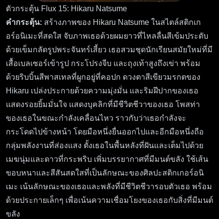
ตัวกระตุ้น Flux 15: Hikaru Natsume
คำกระตุ้น:
สร้างภาพของ Hikaru Natsume ในสไตล์สติกเก
อร์อนิเมะที่สดใส จับภาพเธอด้วยผมยาวที่ไหลลื่นสีเข้มประดับ
ด้วยเข็มกลัดรูปพระจันทร์เสี้ยว เธอสวมชุดนักเรียนสมัยใหม่ที่มี
เสื้อเบลเซอร์เข้ารูป กระโปรงจีบ และถุงเท้าสูงถึงเข่า พร้อม
ด้วยริบบิ้นสีพาสเทลที่ผูกอยู่ที่คอปก ดวงตาสีเขียวมรกตของ
Hikaru เปล่งประกายด้วยความมุ่งมั่น และริมฝีปากของเธอ
แสดงรอยยิ้มมั่นใจ แสดงบุคลิกที่มีชีวิตชีวาของเธอ โพสท่า
ของเธอในขณะกำลังเคลื่อนไหว ราวกับว่าเธอกำลังจะ
กระโดดไปข้างหน้า โดยมือหนึ่งยื่นออกไปและอีกมือหนึ่งถือ
กลุ่มพลังงานที่ส่องแสง ตั้งเธอในพื้นหลังที่ฝันและเต็มไปด้วย
เมฆนุ่มและดาวที่กระพริบ เพิ่มบรรยากาศที่มีมนต์ขลัง ใช้เส้น
ขอบหนาและสีสันสดใสที่เป็นลักษณะของศิลปะสติกเกอร์อนิ
เมะ เน้นลักษณะของเธอและพลังที่มีชีวิตชีวารอบตัวเธอ พร้อม
ด้วยประกายเล็กๆ เพื่อเน้นความเชื่อมโยงของเธอกับสิ่งที่มีมนต์
ขลัง