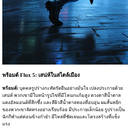
พร้อมต์ Flux 5: เสน่ห์ในสไตล์เมือง
พร้อมต์:
บุคคลรูปร่างกะทัดรัดยืนอย่างมั่นใจ เปล่งประกายด้วย
เสน่ห์ พวกเขามีใบหน้ารูปไข่ที่มีโหนกแก้มสูง ดวงตาสีน้ำตาล
แดงอัลมอนด์ที่ลึกซึ้ง และสีผิวสีน้ำตาลทองที่อบอุ่น ผมสั้นหยิก
ของพวกเขาจัดทรงอย่างเรียบร้อย มีประกายเล็กน้อย รูปร่างเป็น
นักกีฬาแต่ค่อนข้างกำยำ มีไหล่ที่ชัดเจนและโครงสร้างที่แข็ง
แรง