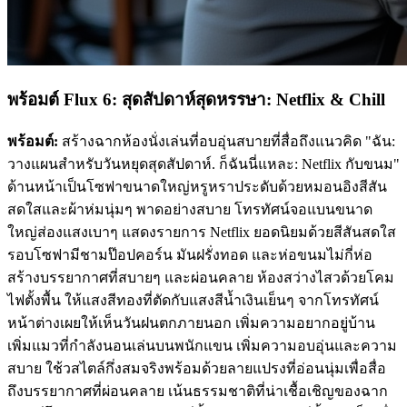
พร้อมต์ Flux 6: สุดสัปดาห์สุดหรรษา: Netflix & Chill
พร้อมต์:
สร้างฉากห้องนั่งเล่นที่อบอุ่นสบายที่สื่อถึงแนวคิด "ฉัน:
วางแผนสำหรับวันหยุดสุดสัปดาห์. ก็ฉันนี่แหละ: Netflix กับขนม"
ด้านหน้าเป็นโซฟาขนาดใหญ่หรูหราประดับด้วยหมอนอิงสีสัน
สดใสและผ้าห่มนุ่มๆ พาดอย่างสบาย โทรทัศน์จอแบนขนาด
ใหญ่ส่องแสงเบาๆ แสดงรายการ Netflix ยอดนิยมด้วยสีสันสดใส
รอบโซฟามีชามป๊อปคอร์น มันฝรั่งทอด และห่อขนมไม่กี่ห่อ
สร้างบรรยากาศที่สบายๆ และผ่อนคลาย ห้องสว่างไสวด้วยโคม
ไฟตั้งพื้น ให้แสงสีทองที่ตัดกับแสงสีน้ำเงินเย็นๆ จากโทรทัศน์
หน้าต่างเผยให้เห็นวันฝนตกภายนอก เพิ่มความอยากอยู่บ้าน
เพิ่มแมวที่กำลังนอนเล่นบนพนักแขน เพิ่มความอบอุ่นและความ
สบาย ใช้วสไตล์กึ่งสมจริงพร้อมด้วยลายแปรงที่อ่อนนุ่มเพื่อสื่อ
ถึงบรรยากาศที่ผ่อนคลาย เน้นธรรมชาติที่น่าเชื้อเชิญของฉาก