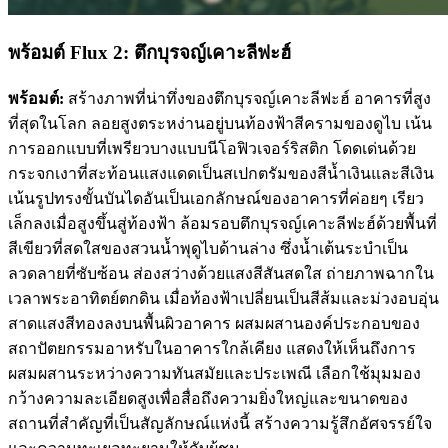
พร้อมต์ Flux 2: ตึกบุรจญ์เคาะลีฟะฮ์
พร้อมต์:
สร้างภาพที่น่าทึ่งของตึกบุรจญ์เคาะลีฟะฮ์ อาคารที่สูง
ที่สุดในโลก ลอยสูงตระหง่านอยู่บนท้องฟ้าสีครามของดูไบ เน้น
การออกแบบที่เพรียวบางแบบนีโอฟิวเจอร์ริสติก โดดเด่นด้วย
กระจกเงาที่สะท้อนแสงแดดเป็นสเปกตรัมของสีน้ำเงินและสีเงิน
เน้นรูปทรงขั้นบันไดอันเป็นเอกลักษณ์ของอาคารที่ค่อยๆ เรียว
เล็กลงเมื่อสูงขึ้นสู่ท้องฟ้า ล้อมรอบตึกบุรจญ์เคาะลีฟะฮ์ด้วยพื้นที่
สีเขียวที่สดใสของสวนน้ำพุดูไบด้านล่าง ซึ่งน้ำเต้นระบำเป็น
ลวดลายที่ซับซ้อน ส่องสว่างด้วยแสงสีสันสดใส ถ่ายภาพฉากใน
เวลาพระอาทิตย์ตกดิน เมื่อท้องฟ้าเปลี่ยนเป็นสีส้มและม่วงอบอุ่น
สาดแสงสีทองลงบนพื้นผิวอาคาร ผสมผสานองค์ประกอบของ
สถาปัตยกรรมอาหรับในอาคารใกล้เคียง แสดงให้เห็นถึงการ
ผสมผสานระหว่างความทันสมัยและประเพณี เลือกใช้มุมมอง
กว้างความละเอียดสูงเพื่อสื่อถึงความยิ่งใหญ่และขนาดของ
สถานที่สำคัญที่เป็นสัญลักษณ์แห่งนี้ สร้างความรู้สึกอัศจรรย์ใจ