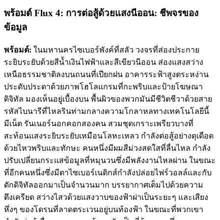
พร้อมต์ Flux 4: การต่อสู้ด้วยแสงนีออน: ชีพจรของ
ข้อมูล
พร้อมต์:
ในมหานครไซเบอร์พังค์ที่สลัว วงจรที่ส่องประกาย
ระยิบระยับด้วยสีน้ำเงินไฟฟ้าและสีเขียวนีออน ส่องแสงสว่าง
เหนือธรรมชาติลงบนถนนที่เปียกฝน อาคารระฟ้าสูงตระหง่าน
ประดับประดาด้วยภาพโฮโลแกรมที่กะพริบและป้ายโฆษณา
ดิจิทัล มองเห็นอยู่เบื้องบน พื้นผิวของพวกมันมีชีวิตชีวาด้วยสาย
รหัสไบนารีที่ไหลรินท่ามกลางความโกลาหลทางเทคโนโลยีนี้
มีเน็ต รันเนอร์นอกคอกสองคน สวมชุดเกราะเพรียวบางที่
สะท้อนแสงระยิบระยับเหมือนโลหะเหลว กำลังต่อสู้อย่างดุเดือด
ด้วยไหวพริบและทักษะ คนหนึ่งมีผมสีม่วงสดใสที่ลื่นไหล กำลัง
ปรับเปลี่ยนกระแสข้อมูลที่หมุนวนซึ่งมีพลังงานไหลผ่าน ในขณะ
ที่อีกคนหนึ่งซึ่งมีตาไซเบอร์เนติกส์กำลังปล่อยไฟร์วอลล์และกับ
ดักดิจิทัลออกมาเป็นจำนวนมาก บรรยากาศเต็มไปด้วยความ
ตึงเครียด สว่างไสวด้วยแสงวาบของฟ้าผ่าเป็นระยะๆ และเสียง
หึ่งๆ ของโดรนที่ลาดตระเวนอยู่บนท้องฟ้า ในขณะที่พวกเขา