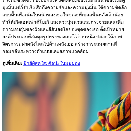
ทรงที่มีชีวิตชีวา บ่งบอกถึงสไตล์ศิลปะของเธอ สีหน้าของเธอดู
มุ่งมั่นแต่ก็ร่าเริง สื่อถึงความรักและความมุ่งมั่น ใช้ความชัดลึก
แบบตื้นเพื่อเน้นใบหน้าของเธอในขณะที่เบลอพื้นหลังเล็กน้อย
ทำให้เกิดเอฟเฟกต์โบเก้ แสงควรนุ่มนวลและกระจายแสง เพิ่ม
ความอบอุ่นของผิวและสีสันสดใสของชุดของเธอ ตั้งเป้าหมาย
องค์ประกอบที่สมดุลรูปทรงของเธอไว้ด้านหนึ่ง ปล่อยให้ภาพ
จิตรกรรมฝาผนังไหลไปด้านหลังเธอ สร้างการผสมผสานที่
กลมกลืนระหว่างตัวแบบและสภาพแวดล้อม
ดูเพิ่มเติม:
มิวส์ผู้สดใส: ศิลปะในมุมมอง