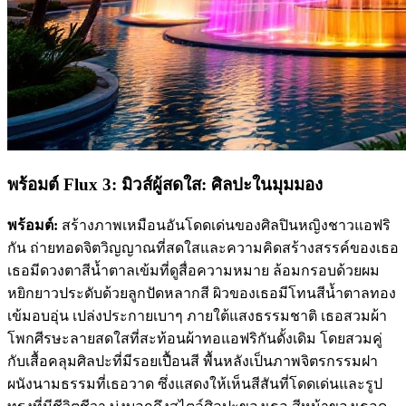
พร้อมต์ Flux 3: มิวส์ผู้สดใส: ศิลปะในมุมมอง
พร้อมต์:
สร้างภาพเหมือนอันโดดเด่นของศิลปินหญิงชาวแอฟริ
กัน ถ่ายทอดจิตวิญญาณที่สดใสและความคิดสร้างสรรค์ของเธอ
เธอมีดวงตาสีน้ำตาลเข้มที่ดูสื่อความหมาย ล้อมกรอบด้วยผม
หยิกยาวประดับด้วยลูกปัดหลากสี ผิวของเธอมีโทนสีน้ำตาลทอง
เข้มอบอุ่น เปล่งประกายเบาๆ ภายใต้แสงธรรมชาติ เธอสวมผ้า
โพกศีรษะลายสดใสที่สะท้อนผ้าทอแอฟริกันดั้งเดิม โดยสวมคู่
กับเสื้อคลุมศิลปะที่มีรอยเปื้อนสี พื้นหลังเป็นภาพจิตรกรรมฝา
ผนังนามธรรมที่เธอวาด ซึ่งแสดงให้เห็นสีสันที่โดดเด่นและรูป