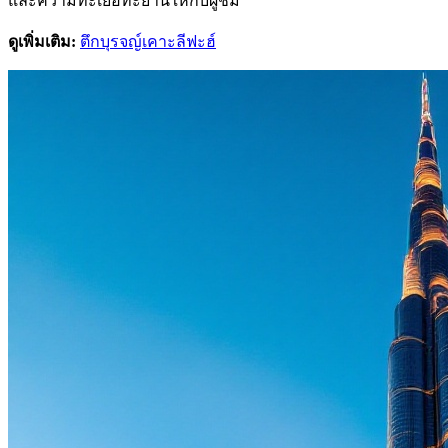
และความทะเยอทะยานให้กับผู้ชม
ดูเพิ่มเติม:
ตึกบุรจญ์เคาะลีฟะฮ์