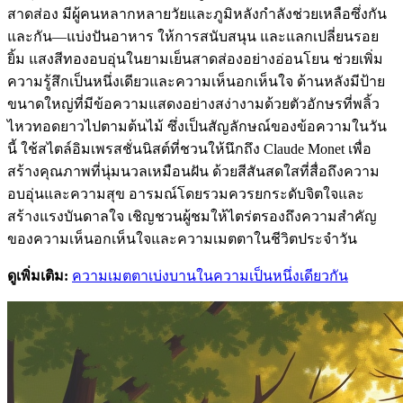
สาดส่อง มีผู้คนหลากหลายวัยและภูมิหลังกำลังช่วยเหลือซึ่งกัน
และกัน—แบ่งปันอาหาร ให้การสนับสนุน และแลกเปลี่ยนรอย
ยิ้ม แสงสีทองอบอุ่นในยามเย็นสาดส่องอย่างอ่อนโยน ช่วยเพิ่ม
ความรู้สึกเป็นหนึ่งเดียวและความเห็นอกเห็นใจ ด้านหลังมีป้าย
ขนาดใหญ่ที่มีข้อความแสดงอย่างสง่างามด้วยตัวอักษรที่พลิ้ว
ไหวทอดยาวไปตามต้นไม้ ซึ่งเป็นสัญลักษณ์ของข้อความในวัน
นี้ ใช้สไตล์อิมเพรสชั่นนิสต์ที่ชวนให้นึกถึง Claude Monet เพื่อ
สร้างคุณภาพที่นุ่มนวลเหมือนฝัน ด้วยสีสันสดใสที่สื่อถึงความ
อบอุ่นและความสุข อารมณ์โดยรวมควรยกระดับจิตใจและ
สร้างแรงบันดาลใจ เชิญชวนผู้ชมให้ไตร่ตรองถึงความสำคัญ
ของความเห็นอกเห็นใจและความเมตตาในชีวิตประจำวัน
ดูเพิ่มเติม:
ความเมตตาเบ่งบานในความเป็นหนึ่งเดียวกัน