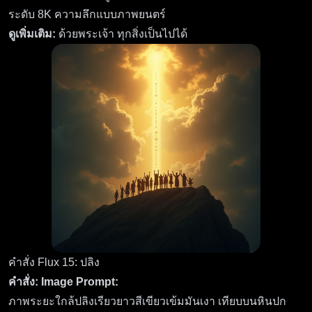
ระดับ 8K ความลึกแบบภาพยนตร์
ดูเพิ่มเติม:
ด้วยพระเจ้า ทุกสิ่งเป็นไปได้
คำสั่ง Flux 15: ปลิง
คำสั่ง:
Image Prompt:
ภาพระยะใกล้ปลิงเรียวยาวสีเขียวเข้มมันเงา เทียบบนหินปก