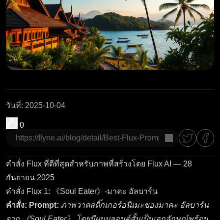
วันที่
:
2025-10-04
0
คัดลอก
คำสั่ง Flux ที่ดีที่สุดสำหรับภาพที่สร้างโดย Flux AI — 28
กันยายน 2025
คำสั่ง Flux 1: 《Soul Eater》-มาคะ อัลบาร์น
คำสั่ง:
Prompt:
ภาพวาดสติ๊กเกอร์อนิเมะของมาคะ อัลบาร์น
จาก 《Soul Eater》 โดยมีผมบลอนด์สั้นเป็นเอกลักษณ์พร้อม