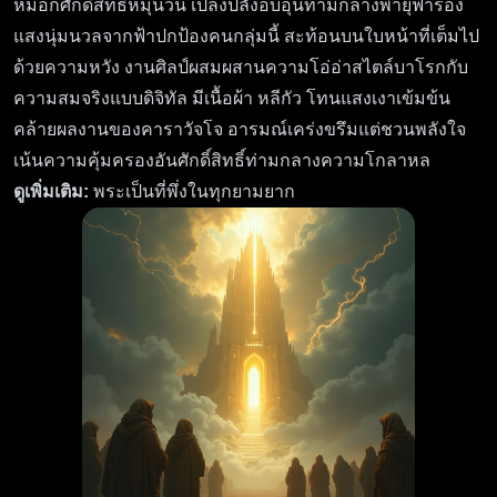
หมอกศักดิ์สิทธิ์หมุนวน เปล่งปลั่งอบอุ่นท่ามกลางพายุฟ้าร้อง
แสงนุ่มนวลจากฟ้าปกป้องคนกลุ่มนี้ สะท้อนบนใบหน้าที่เต็มไป
ด้วยความหวัง งานศิลป์ผสมผสานความโอ่อ่าสไตล์บาโรกกับ
ความสมจริงแบบดิจิทัล มีเนื้อผ้า หลีกัว โทนแสงเงาเข้มข้น
คล้ายผลงานของคาราวัจโจ อารมณ์เคร่งขรึมแต่ชวนพลังใจ
เน้นความคุ้มครองอันศักดิ์สิทธิ์ท่ามกลางความโกลาหล
ดูเพิ่มเติม:
พระเป็นที่พึ่งในทุกยามยาก