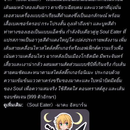
เส้นผมหน้าสองเส้นยาว ตาเขียวเฉียบคม และแววตาที่มุ่งมั่น
เธอสวมเครื่องแบบนักเรียนสีดำแดงซึ่งเป็นเอกลักษณ์ พร้อม
เสื้อเบลเซอร์ครอป กระโปรงสั้น ถุงเท้าถึงเข่า และบูทสีดำ
ท่าทางของเธอเป็นแบบแอ็คชั่น กำลังจับเคียวคู่หู Soul Eater ที่
แปรสภาพเป็นอาวุธสีดำแดงใหญ่โต เปล่งประกายพลังงาน เพิ่ม
เส้นสายเคลื่อนไหวสไตล์สติ๊กเกอร์หรือเอฟเฟ็กต์ความเร็วเพื่อ
เน้นความเคลื่อนไหว ฉากหลังเป็นเมืองโกธิคมืด มีพระจันทร์
เสี้ยวและเงาน่ากลัว ผสมผสานสัดส่วนแบบชิบิที่เกินจริง กับเส้น
สายคมชัดและหนาตามสไตล์สติ๊กเกอร์อนิเมะ ประกอบด้วย
ความเข้มข้นแววตาเคร่งขรึมของมาคะและใบหน้าบิดมีดยิ้ม
ของ Soul เพื่อความสมจริง ใช้สีสดใส คอนทราสต์สูง และเส้น
ขอบชัดเจน
(999 ตัวอักษร)
ดูเพิ่มเติม:
《Soul Eater》-มาคะ อัลบาร์น