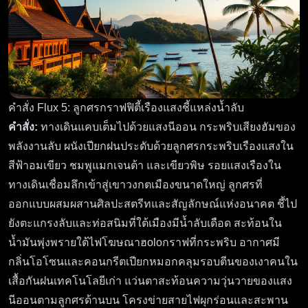
คำสั่ง Flux 5: ลูกศรกราฟฟิตี้เรืองแสงชี้แหล่งน้ำลับ
คำสั่ง:
ทางเดินแคบเต็มไปด้วยแสงนีออน กระพริบเสียงฮัมของ
พลังงานลับ ผนังเปียกฝนประดับด้วยลูกศรกระพริบเรืองแสงใน
สีฟ้าอมเขียว ชมพูแมกเจนต้า และเขียวพิษ รอยแสงเรืองใน
ทางเดินเชื่อมลึกเข้าสู่เขาวงกตเมืองขนาดใหญ่ ลูกศรที่
ออกแบบผสมผสานศิลปะสตรีทและสัญลักษณ์แห่งอนาคต ชี้ไป
ยังตะแกรงลับและท่อสนิมที่ใต้เมืองมีน้ำลับเดือด สะท้อนใน
น้ำมันพุ่งพรายใต้ไฟโฆษณาฮoloกราฟที่กระพริบ อากาศมี
กลิ่นโอโซนและคอนกรีตเปียกหมอกคลุมรอบตีนของเงาคนใน
เสื้อกันฝนเทคโนโลยีเก่า แว่นตาสะท้อนความวุ่นวายของแสง
นีออนตามลูกศรด้านบน โครงข่ายสายไฟผุกร่อนและสะพาน