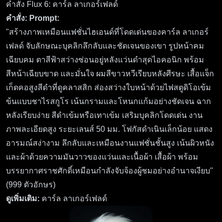
คำสั่ง Flux 6: คาร์ล ลาเกอร์เฟลด์
คำสั่ง:
Prompt:
"สร้างภาพเหมือนแฟชั่นไฮเอนด์ที่โดดเด่นของคาร์ล ลาเกอร์
เฟลด์ จับลักษณะบุคลิกลึกลับและชัดเจนของเขา รูปหน้าคม
เฉียบคม ตาสีฟ้าสว่างซ่อนอยู่หลังแว่นดำสุดไอคอนิก พร้อม
สีหน้าเฉียบขาด และมั่นใจ ผมสีขาวหวีเรียบหลังศีรษะ เสื้อแจ็ก
เก็ตคอสูงสีดำที่ดูคลาสสิก ส่องสว่างใบหน้าด้วยไฟสตูดิโอเข้ม
ข้นแบบชาไรสกูโร เน้นกรามและโหนกแก้มอย่างชัดเจน ฉาก
หลังเรียบง่าย สีดำเข้มหรือเทาเข้ม เสริมบุคลิกโดดเด่น งาน
ภาพละเอียดสูง ระยะเลนส์ 50 มม. โฟกัสดำเนินเล็กน้อย แสดง
อารมณ์สง่างาม ลึกลับและเหมือนงานแฟชั่นชั้นสูง เน้นผิวหนัง
และผ้าด้วยความมันวาวของแว่นและเนื้อผ้า เสื้อผ้า พร้อม
บรรยากาศราชศักดิ์เหมือนกำลังจับจ้องผู้ชมอย่างอำนาจเงียบ"
(999 ตัวอักษร)
ดูเพิ่มเติม:
คาร์ล ลาเกอร์เฟลด์