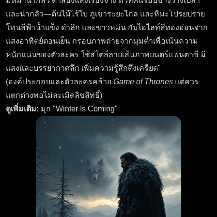
มหึมาน่ากลัว ตาส่องแสงเรืองจาง ทิวทัศน์รอบข้างว่างเปล่า
และน่ากลัว—ต้นไม้ไร้ใบ ภูเขาระยะไกล และหิมะโปรยปราย
โทนสีฟ้าน้ำแข็ง ดำลึก และขาวหม่น กับไฮไลท์สีทองอ่อนจาก
แสงอาทิตย์ตอนเย็น กรอบภาพถ่ายจากมุมต่ำเพื่อเน้นความ
หนักแน่นของตัวละคร ใช้สไตล์ลายเส้นภาพยนตร์แฟนตาซี มี
แสงและบรรยากาศลึก เพิ่มความรู้สึกตึงเครียด"
(องค์ประกอบและตัวละครคล้าย
Game of Thrones
แต่ควร
แตกต่างพอไม่ละเมิดลิขสิทธิ์)
ดูเพิ่มเติม:
มุก "Winter Is Coming"