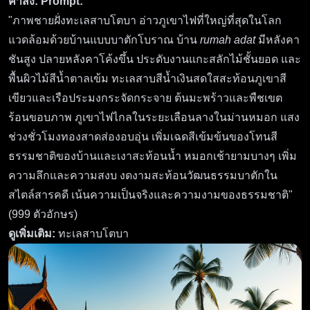
คำสั่ง:
Prompt:
"ภาพชายฝั่งทะเลสาบโตบา อ่าวภูเขาไฟที่ใหญ่ที่สุดในโลก
แวดล้อมด้วยบ้านแบบบาตักโบราณ บ้าน
rumah adat
มีหลังคา
ชันสูง ปลายหลังคาโค้งขึ้น ประดับงานแกะสลักไม้ชั้นยอด และ
พื้นผิวไม้สีน้ำตาลเข้ม ทะเลสาบสีน้ำเงินสดใสสะท้อนภูเขาสี
เขียวและเรือประมงกระจัดกระจาย ต้นมะพร้าวและพืชเขต
ร้อนขอบภาพ ภูเขาไฟไกลในระยะเลือนลางในม่านหมอก แสง
ช่วงชั่วโมงทองสาดส่องอบอุ่น เพิ่มเฉดสีเข้มข้นของโทนสี
ธรรมชาติของบ้านและเงาสะท้อนน้ำ หมอกเช้ายามบางๆ เพิ่ม
ความลึกและความสงบ งดงามสะท้อนวัฒนธรรมบาตักใน
สไตล์สารคดี เน้นความเป็นจริงและความงามของธรรมชาติ"
(999 ตัวอักษร)
ดูเพิ่มเติม:
ทะเลสาบโตบา