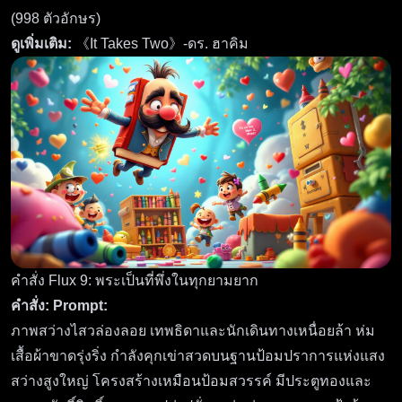
(998 ตัวอักษร)
ดูเพิ่มเติม:
《It Takes Two》-ดร. ฮาคิม
คำสั่ง Flux 9: พระเป็นที่พึ่งในทุกยามยาก
คำสั่ง:
Prompt:
ภาพสว่างไสวล่องลอย เทพธิดาและนักเดินทางเหนื่อยล้า ห่ม
เสื้อผ้าขาดรุ่งริ่ง กำลังคุกเข่าสวดบนฐานป้อมปราการแห่งแสง
สว่างสูงใหญ่ โครงสร้างเหมือนป้อมสวรรค์ มีประตูทองและ