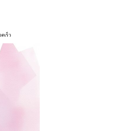
วดเร็ว