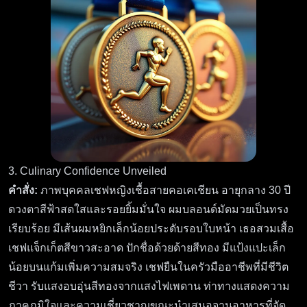
3. Culinary Confidence Unveiled
คำสั่ง:
ภาพบุคคลเชฟหญิงเชื้อสายคอเคเชียน อายุกลาง 30 ปี
ดวงตาสีฟ้าสดใสและรอยยิ้มมั่นใจ ผมบลอนด์มัดมวยเป็นทรง
เรียบร้อย มีเส้นผมหยิกเล็กน้อยประดับรอบใบหน้า เธอสวมเสื้อ
เชฟแจ็กเก็ตสีขาวสะอาด ปักชื่อด้วยด้ายสีทอง มีแป้งแปะเล็ก
น้อยบนแก้มเพิ่มความสมจริง เชฟยืนในครัวมืออาชีพที่มีชีวิต
ชีวา รับแสงอบอุ่นสีทองจากแสงไฟเพดาน ท่าทางแสดงความ
ภาคภูมิใจและความเชี่ยวชาญขณะนำเสนอจานอาหารที่จัด