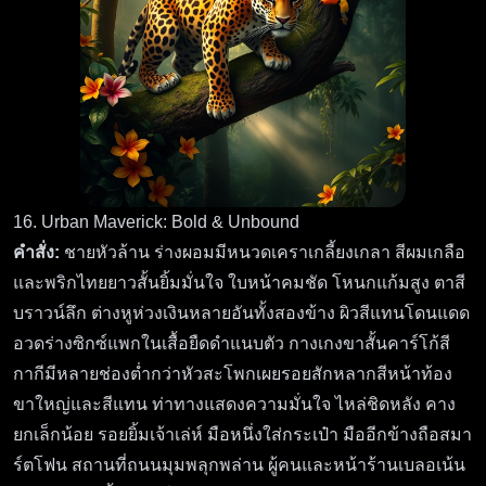
16. Urban Maverick: Bold & Unbound
คำสั่ง:
ชายหัวล้าน ร่างผอมมีหนวดเคราเกลี้ยงเกลา สีผมเกลือ
และพริกไทยยาวสั้นยิ้มมั่นใจ ใบหน้าคมชัด โหนกแก้มสูง ตาสี
บราวน์ลึก ต่างหูห่วงเงินหลายอันทั้งสองข้าง ผิวสีแทนโดนแดด
อวดร่างซิกซ์แพกในเสื้อยืดดำแนบตัว กางเกงขาสั้นคาร์โก้สี
กากีมีหลายช่องต่ำกว่าหัวสะโพกเผยรอยสักหลากสีหน้าท้อง
ขาใหญ่และสีแทน ท่าทางแสดงความมั่นใจ ไหล่ชิดหลัง คาง
ยกเล็กน้อย รอยยิ้มเจ้าเล่ห์ มือหนึ่งใส่กระเป๋า มืออีกข้างถือสมา
ร์ตโฟน สถานที่ถนนมุมพลุกพล่าน ผู้คนและหน้าร้านเบลอเน้น