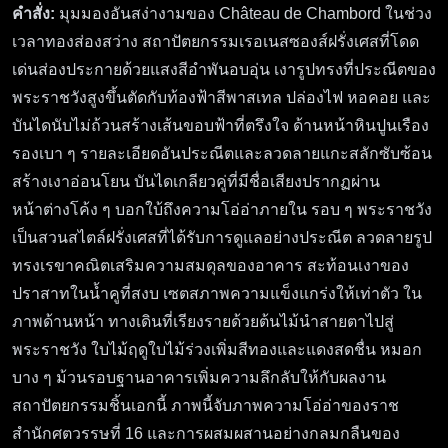
คำสั่ง:
มุมมองอันสง่างามของ Château de Chambord ในช่วง
เวลาทองส่องสว่าง สถาปัตยกรรมเรอเนสซองส์ฝรั่งเศสที่โดด
เด่นส่องประกายด้วยแสงสีอำพันอบอุ่น เงารูปทรงที่ประณีตของ
พระราชวังสูงขึ้นตัดกับท้องฟ้าสีพาสเทล ปล่องไฟ หอคอย และ
บันไดนับไม่ถ้วนสร้างเส้นขอบฟ้าที่ตรึงใจ ด้านหน้าหินปูนเรือง
รองเบา ๆ รายละเอียดอันประณีตและลวดลายแกะสลักซับซ้อน
สร้างเงาอ่อนโยน บันไดเกลียวคู่ที่มีชื่อเสียงปรากฏผ่าน
หน้าต่างโค้ง ๆ บอกใบ้ถึงความโอ่อ่าภายใน รอบ ๆ พระราชวัง
เป็นสวนสไตล์ฝรั่งเศสที่ได้รับการดูแลอย่างประณีต ลวดลายรูป
ทรงเรขาคณิตเสริมความสมดุลของอาคาร สะท้อนเงาของ
ปราสาทในน้ำคูที่สงบ เซตสภาพความแข็งแกร่งให้เท่าตัว ใน
ภาพด้านหน้า ทางเดินที่เรียงรายด้วยต้นไม้นำสายตาไปสู่
พระราชวัง ใบไม้ฤดูใบไม้ร่วงเพิ่มสีทองและแดงสดชื่น หมอก
บาง ๆ ม้วนรอบฐานอาคารเพิ่มความลึกลับให้กับผลงาน
สถาปัตยกรรมชิ้นเอกนี้ ภาพนี้จับภาพความโอ่อ่าของราช
สำนักศตวรรษที่ 16 และการผสมผสานอย่างกลมกลืนของ