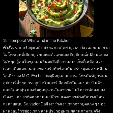
18. Temporal Whirlwind in the Kitchen
คำสั่ง:
ฉากครัวยุ่งเหยิง พร้อมก่อเกิดพายุเวลาวิ่งวนออกมาจาก
ไมโครเวฟที่เปิดอยู่ จอแสดงตัวเลขและสัญลักษณ์เปลี่ยนแปลง
ไม่หยุด ผู้คนในชุดนอนยืนตะลึงถือจานสปาเก็ตตี้เหลือ ห้วง
เวลาอดีตและอนาคตของครัวทับซ้อนกัน สร้างมุมมองเหมือน
ไอเดียของ M.C. Escher วัตถุผิดยุคลอยผ่าน: โทรศัพท์ลูกหมุน
อุปกรณ์ล้ำยุค กระดูกไดโนเสาร์ สีสดตัดกัน แดง ม่วงไฟฟ้า
และส้มอบอุ่น แสงวัตถุหมุนวนในอากาศ ไมโครเวฟส่องแสง
เรืองๆ แสงเงาจัดฉาก บนนาฬิกาแสดงเวลาต่างกันบางเรือน
ละลายแบบ Salvador Dalí เงาร่างเงาเวลาจากยุคต่าง ๆ มอง
ผ่านรอยร้าวของเวลา ส่วนประกอบผสมผสานภาพสมจริง