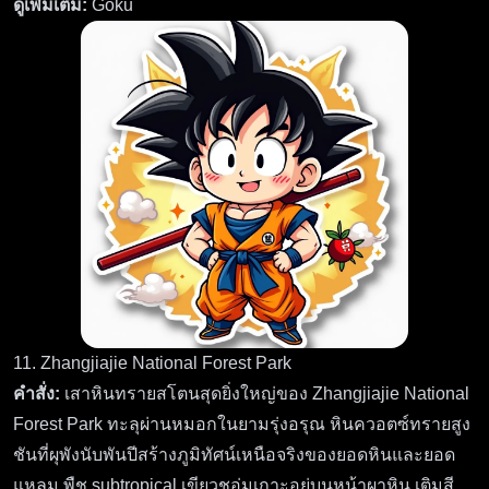
ดูเพิ่มเติม:
Goku
11. Zhangjiajie National Forest Park
คำสั่ง:
เสาหินทรายสโตนสุดยิ่งใหญ่ของ Zhangjiajie National
Forest Park ทะลุผ่านหมอกในยามรุ่งอรุณ หินควอตซ์ทรายสูง
ชันที่ผุพังนับพันปีสร้างภูมิทัศน์เหนือจริงของยอดหินและยอด
แหลม พืช subtropical เขียวชอุ่มเกาะอยู่บนหน้าผาหิน เติมสี