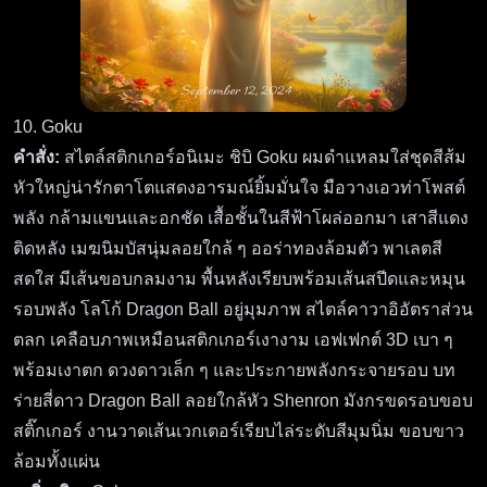
10. Goku
คำสั่ง:
สไตล์สติกเกอร์อนิเมะ ชิบิ Goku ผมดำแหลมใส่ชุดสีส้ม
หัวใหญ่น่ารักตาโตแสดงอารมณ์ยิ้มมั่นใจ มือวางเอวท่าโพสต์
พลัง กล้ามแขนและอกชัด เสื้อชั้นในสีฟ้าโผล่ออกมา เสาสีแดง
ติดหลัง เมฆนิมบัสนุ่มลอยใกล้ ๆ ออร่าทองล้อมตัว พาเลตสี
สดใส มีเส้นขอบกลมงาม พื้นหลังเรียบพร้อมเส้นสปีดและหมุน
รอบพลัง โลโก้ Dragon Ball อยู่มุมภาพ สไตล์คาวาอิอัตราส่วน
ตลก เคลือบภาพเหมือนสติกเกอร์เงางาม เอฟเฟกต์ 3D เบา ๆ
พร้อมเงาตก ดวงดาวเล็ก ๆ และประกายพลังกระจายรอบ บท
ร่ายสี่ดาว Dragon Ball ลอยใกล้หัว Shenron มังกรขดรอบขอบ
สติ๊กเกอร์ งานวาดเส้นเวกเตอร์เรียบไล่ระดับสีมุมนิ่ม ขอบขาว
ล้อมทั้งแผ่น