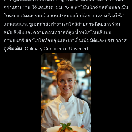
อย่างสวยงาม ใช้เลนส์ 85 มม. f/2.8 ทำให้หน้าชัดหลังเบลอเน้น
ใบหน้าแสดงอารมณ์ ฉากหลังเบลอเล็กน้อย แสดงเครื่องใช้ส
แตนเลสและซูเชฟกำลังทำงาน สไตล์ถ่ายภาพนิตยสารร่วม
สมัย สีเข้มและความคอนทราสต์สูง น้ำหนักโทนสีแบบ
ภาพยนตร์ ส่องไฮไลท์อบอุ่นและเงาเย็นเพิ่มมิติและบรรยากาศ
ดูเพิ่มเติม:
Culinary Confidence Unveiled