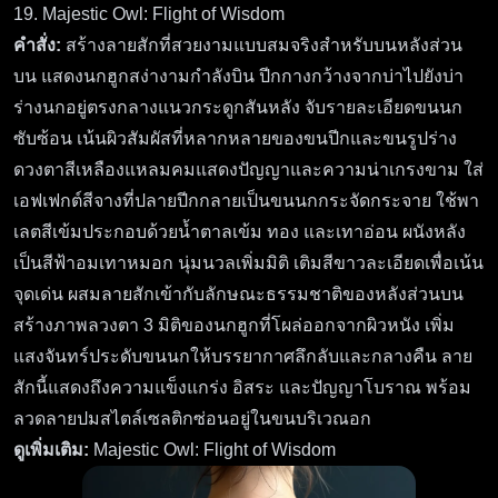
19. Majestic Owl: Flight of Wisdom
คำสั่ง:
สร้างลายสักที่สวยงามแบบสมจริงสำหรับบนหลังส่วน
บน แสดงนกฮูกสง่างามกำลังบิน ปีกกางกว้างจากบ่าไปยังบ่า
ร่างนกอยู่ตรงกลางแนวกระดูกสันหลัง จับรายละเอียดขนนก
ซับซ้อน เน้นผิวสัมผัสที่หลากหลายของขนปีกและขนรูปร่าง
ดวงตาสีเหลืองแหลมคมแสดงปัญญาและความน่าเกรงขาม ใส่
เอฟเฟกต์สีจางที่ปลายปีกกลายเป็นขนนกกระจัดกระจาย ใช้พา
เลตสีเข้มประกอบด้วยน้ำตาลเข้ม ทอง และเทาอ่อน ผนังหลัง
เป็นสีฟ้าอมเทาหมอก นุ่มนวลเพิ่มมิติ เติมสีขาวละเอียดเพื่อเน้น
จุดเด่น ผสมลายสักเข้ากับลักษณะธรรมชาติของหลังส่วนบน
สร้างภาพลวงตา 3 มิติของนกฮูกที่โผล่ออกจากผิวหนัง เพิ่ม
แสงจันทร์ประดับขนนกให้บรรยากาศลึกลับและกลางคืน ลาย
สักนี้แสดงถึงความแข็งแกร่ง อิสระ และปัญญาโบราณ พร้อม
ลวดลายปมสไตล์เซลติกซ่อนอยู่ในขนบริเวณอก
ดูเพิ่มเติม:
Majestic Owl: Flight of Wisdom