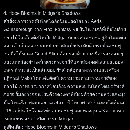
4. Hope Blooms in Midgar's Shadows
คำสั่ง:
ภาพวาดดิจิทัลสไตล์อนิเมะสดใสของ Aeris
Gainsborough จาก Final Fantasy VII ยืนในโบสถ์ที่เต็มไปด้วย
ดอกไม้ในเมืองดิสโทเปีย Midgar Aeris สวมชุดชมพูอันโดดเด่น
และแจ็กเก็ตสีแดง ผมหยิกยาวถักเปียประดับด้วยริบบิ้นสีชมพู
เธอถือไม้พลอง Guard Stick ล้อมรอบด้วยแสงเรืองรองอ่อน ๆ
แสงแดดส่องผ่านหน้าต่างกระจกสีที่แตกส่องผงฝุ่นและละออง
เกสร ด้านหลังเป็นเส้นขอบฟ้าสไตล์อุตสาหกรรมและเครื่อง
ปฏิกรณ์ Mako โดดเด่นตัดกับความงามตามธรรมชาติของ
ดอกไม้ ภาพบรรยากาศโอบล้อมความสงบในโลกไซเบอร์พังค์
Aeris ยิ้มอย่างอ่อนโยนด้วยดวงตาที่เปี่ยมด้วยความหวังและมุ่ง
มั่น โทนสีภาพผสมผสานแฟนตาซี วิทยาศาสตร์ และสไตล์เกม
RPG ญี่ปุ่น ใช้โทนสีเขียวอ่อน ชมพู และทองอุ่น เสริมด้วยเทา
เหล็กเย็นของสถาปัตยกรรม Midgar
ดูเพิ่มเติม:
Hope Blooms in Midgar's Shadows