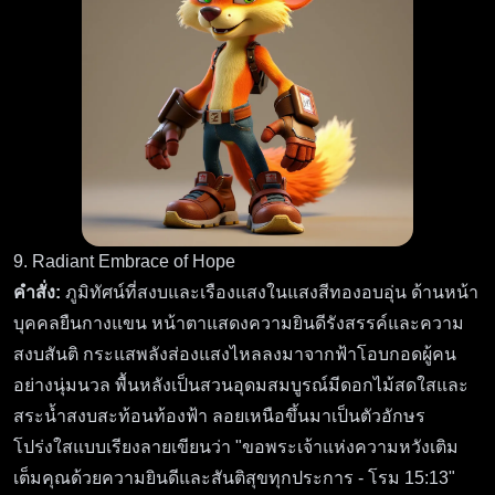
9. Radiant Embrace of Hope
คำสั่ง:
ภูมิทัศน์ที่สงบและเรืองแสงในแสงสีทองอบอุ่น ด้านหน้า
บุคคลยืนกางแขน หน้าตาแสดงความยินดีรังสรรค์และความ
สงบสันติ กระแสพลังส่องแสงไหลลงมาจากฟ้าโอบกอดผู้คน
อย่างนุ่มนวล พื้นหลังเป็นสวนอุดมสมบูรณ์มีดอกไม้สดใสและ
สระน้ำสงบสะท้อนท้องฟ้า ลอยเหนือขึ้นมาเป็นตัวอักษร
โปร่งใสแบบเรียงลายเขียนว่า "ขอพระเจ้าแห่งความหวังเติม
เต็มคุณด้วยความยินดีและสันติสุขทุกประการ - โรม 15:13"