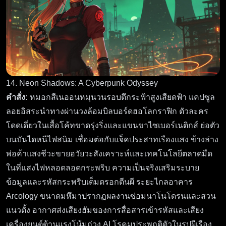
14. Neon Shadows: A Cyberpunk Odyssey
คำสั่ง:
หมอกสีเนออนหมุนวนรอบตึกระฟ้าสูงเสียดฟ้า แคปซูล
ลอยอิสระนำทางผ่านวงล้อมบิลบอร์ดฮอโลกราฟิก ตัวละคร
โดดเดี่ยวในเสื้อโค้ทขาดรุ่งริ่งและแขนขาไซเบอร์เนติกส์ ย่อตัว
บนบันไดหนีไฟสนิม เชื่อมต่อกับแจ็คประสาทเรืองแสง ข้างล่าง
พ่อค้าแสงชีวะขายอวัยวะสังเคราะห์และเทคโนโลยีตลาดมืด
ในที่แสงไฟหลอดลอดกระพริบ ความเป็นจริงเสริมระบาย
ข้อมูลและรหัสกระพริบเต็มตรอกตีนผี ระยะไกลอาคาร
Arcology ขนาดมหึมาปรากฏผลงานซ่อมนาโนโดรนและสวน
แนวตั้ง อากาศส่งเสียงฮัมของการสื่อสารเข้ารหัสและเสียง
เครื่องยนต์ต้านแรงโน้มถ่วง AI โรคุมประพฤติตัวในรูปผีเรือง