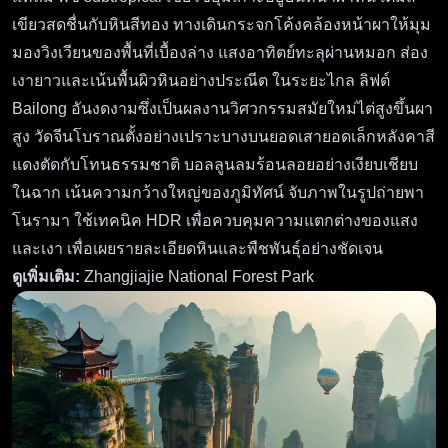
เขียวสดชื่นกับหินสีทอง ทางเดินกระจกโค้งคล้องหน้าผาให้มุม
มองวิงเวียนของพื้นที่เบื้องล่าง แสงอาทิตย์ทะลุผ่านหมอก ส่อง
เงายาวและเน้นพื้นผิวหินอย่างประณีต ในระยะไกล ลิฟต์
Bailong อันงดงามซึ่งเป็นผลงานวิศวกรรมสมัยใหม่ไต่สูงขึ้นผา
สูง วัดจีนโบราณตั้งอย่างเปราะบางบนยอดเสายอดเล็กหลังคาสี
แดงตัดกับโทนธรรมชาติ บอลลูนลมร้อนลอยอย่างเงียบเชียบ
ในฉาก เน้นความกว้างใหญ่ของภูมิทัศน์ จับภาพในรูปถ่ายพา
โนรามา ใช้เทคนิค HDR เพื่อควบคุมความแตกต่างของแสง
และเงา เพื่อเผยรายละเอียดหินและพืชพันธุ์อย่างชัดเจน
ดูเพิ่มเติม:
Zhangjiajie National Forest Park