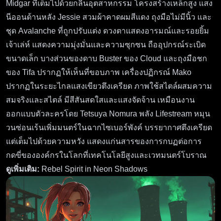
Midgar ที่เต็มไปด้วยกลิ่นอุตสาหกรรม โครงสร้างเหล็กสูง แสง
นีออนด้านหลัง Jessie สวมผ้าคาดผมสีแดง ถุงมือไม่มีนิ้ว และ
ชุด Avalanche ที่ถูกปรับแต่ง ดวงตาแสดงอารมณ์และรอยยิ้ม
เจ้าเล่ห์ แสดงความมุ่งมั่นและความซุกซน ถืออุปกรณ์ระเบิด
ขนาดเล็ก บางส่วนของดาบ Buster ของ Cloud และถุงมือชก
ของ Tifa ปรากฏให้เห็นที่ขอบภาพ เครื่องปฏิกรณ์ Mako
ปรากฏในระยะไกลแสงเขียวตึงเครียด ภาพใช้สไตล์ผสมความ
สมจริงและสไตล์ มีสีสันสดใสและแสงจัดจ้าน เหมือนงาน
ออกแบบตัวละครโดย Tetsuya Nomura พลัง Lifestream หมุน
วนซ่อนเร้นเพิ่มมนตร์ในฉากไซเบอร์พังค์ บรรยากาศตึงเครียด
แต่เต็มไปด้วยความหวัง แสดงแก่นสารของการกบฏต่อการ
กดขี่ขององค์กรในโลกที่เทคโนโลยีสูงและเวทมนตร์โบราณ
ดูเพิ่มเติม:
Rebel Spirit in Neon Shadows