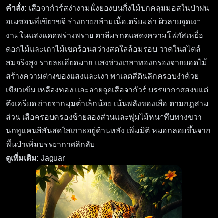
คำสั่ง:
เสือจากัวร์สง่างามนั่งยองบนกิ่งไม้ปกคลุมมอสในป่าฝน
อเมซอนที่เขียวขจี ร่างกายกล้ามเนื้อเตรียมล่า ผิวลายจุดเงา
งามในแสงแดดพร่างพราย ตาสีมรกตแสดงความโฟกัสเหยื่อ
ดอกไม้และเถาไม้เขตร้อนสว่างสดใสล้อมรอบ วาดในสไตล์
สมจริงสูง รายละเอียดมาก แสงช่วงเวลาทองกรองจากยอดไม้
สร้างความต่างของแสงและเงา พาเลตสีดินลึกครอบงำด้วย
เขียวเข้ม เหลืองทอง และลายจุดเสือจากัวร์ บรรยากาศสงบแต่
ตึงเครียด ถ่ายจากมุมต่ำเล็กน้อย เน้นพลังของเสือ ตามกฎสาม
ส่วน เสือครอบครองซ้ายสองส่วนและพุ่มไม้หนาทึบทางขวา
นกทูแคนสีสันสดใสเกาะอยู่ด้านหลัง เพิ่มมิติ หมอกลอยขึ้นจาก
พื้นป่าเพิ่มบรรยากาศลึกลับ
ดูเพิ่มเติม:
Jaguar