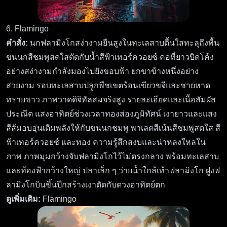
6. Flamingo
คำสั่ง:
นกฟลามิงโกสง่างามยืนสูงในทะเลสาบตื้นใสทะลุถึงพื้น
ขนนกสีชมพูสดใสตัดกับน้ำสีฟ้าเทอร์ควอยซ์ คอที่ยาวบิดโค้ง
อย่างสง่างามกำลังมองไปยังขอบฟ้า ยกขาข้างหนึ่งอย่าง
สวยงาม รอบทะเลสาบปลูกพืชเขตร้อนเขียวขจีและชายหาด
ทรายขาว ภาพวาดดิจิทัลสมจริงสูง รายละเอียดและเนื้อสัมผัส
ประณีต แสงอาทิตย์ช่วงเวลาทองส่องภูมิทัศน์ เงายาวและแสง
สีส้มอบอุ่นเติมพลังให้กับขนนกชมพู พาเลตสีเน้นสีชมพูสดใส สี
ฟ้าเทอร์ควอยซ์ และทอง ความรู้สึกสงบและน่าหลงใหลใน
ภาพ ภาพมุมกว้างจับฟลามิงโกไว้ไม่ตรงกลาง พร้อมทะเลสาบ
และท้องฟ้ากว้างใหญ่ ปลาเล็ก ๆ ว่ายน้ำใกล้เท้าฟลามิงโก ฝูงฟ
ลามิงโกบินขึ้นปีกสร้างเงาตัดกับดวงอาทิตย์ตก
ดูเพิ่มเติม:
Flamingo