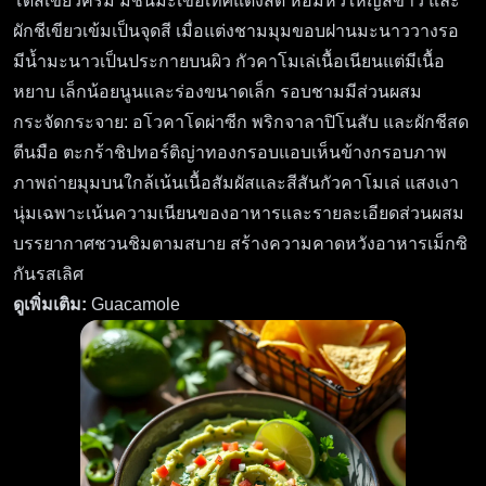
โดสีเขียวครีม มีชิ้นมะเขือเทศแดงสด หอมหัวใหญ่สีขาว และ
ผักชีเขียวเข้มเป็นจุดสี เมื่อแต่งชามมุมขอบฝานมะนาววางรอ
มีน้ำมะนาวเป็นประกายบนผิว กัวคาโมเล่เนื้อเนียนแต่มีเนื้อ
หยาบ เล็กน้อยนูนและร่องขนาดเล็ก รอบชามมีส่วนผสม
กระจัดกระจาย: อโวคาโดผ่าซีก พริกจาลาปิโนสับ และผักชีสด
ตีนมือ ตะกร้าชิปทอร์ติญ่าทองกรอบแอบเห็นข้างกรอบภาพ
ภาพถ่ายมุมบนใกล้เน้นเนื้อสัมผัสและสีสันกัวคาโมเล่ แสงเงา
นุ่มเฉพาะเน้นความเนียนของอาหารและรายละเอียดส่วนผสม
บรรยากาศชวนชิมตามสบาย สร้างความคาดหวังอาหารเม็กซิ
กันรสเลิศ
ดูเพิ่มเติม:
Guacamole