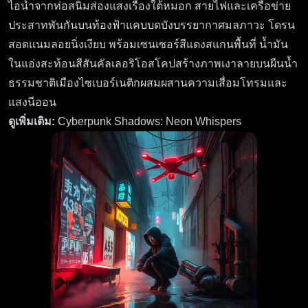
ไอน้ำจากท่อสนิมส่องแสงเรืองใต้หมอก สายไฟและเครือข่าย
ประสาทพันกันบนท้องฟ้าแคบบดบังบรรยากาศมลภาวะ โดรน
สอดแนมลอยนิ่งเงียบ พร้อมเซนเซอร์สีแดงสแกนพื้นที่ น้ำมัน
ในแอ่งสะท้อนสีสันคัลเลอริโอสโคปสร้างภาพเงาลายบนผืนน้ำ
ธรรมชาติเมืองไซเบอร์เนติกผสมผสานความเสื่อมโทรมและ
แสงนีออน
ดูเพิ่มเติม:
Cyberpunk Shadows: Neon Whispers