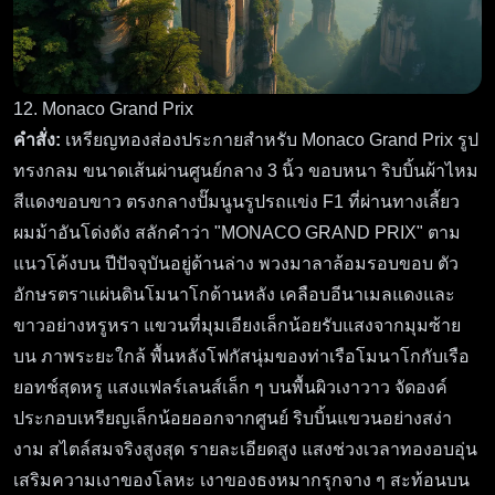
12. Monaco Grand Prix
คำสั่ง:
เหรียญทองส่องประกายสำหรับ Monaco Grand Prix รูป
ทรงกลม ขนาดเส้นผ่านศูนย์กลาง 3 นิ้ว ขอบหนา ริบบิ้นผ้าไหม
สีแดงขอบขาว ตรงกลางปั๊มนูนรูปรถแข่ง F1 ที่ผ่านทางเลี้ยว
ผมม้าอันโด่งดัง สลักคำว่า "MONACO GRAND PRIX" ตาม
แนวโค้งบน ปีปัจจุบันอยู่ด้านล่าง พวงมาลาล้อมรอบขอบ ตัว
อักษรตราแผ่นดินโมนาโกด้านหลัง เคลือบอีนาเมลแดงและ
ขาวอย่างหรูหรา แขวนที่มุมเอียงเล็กน้อยรับแสงจากมุมซ้าย
บน ภาพระยะใกล้ พื้นหลังโฟกัสนุ่มของท่าเรือโมนาโกกับเรือ
ยอทช์สุดหรู แสงแฟลร์เลนส์เล็ก ๆ บนพื้นผิวเงาวาว จัดองค์
ประกอบเหรียญเล็กน้อยออกจากศูนย์ ริบบิ้นแขวนอย่างสง่า
งาม สไตล์สมจริงสูงสุด รายละเอียดสูง แสงช่วงเวลาทองอบอุ่น
เสริมความเงาของโลหะ เงาของธงหมากรุกจาง ๆ สะท้อนบน