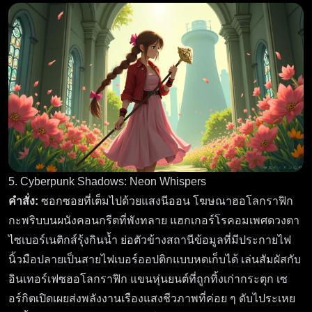
5. Cyberpunk Shadows: Neon Whispers
คำสั่ง:
ซอกซอยที่เต็มไปด้วยแสงนีออน โฆษณาฮอโลกราฟิก
กะพริบบนผนังคอนกรีตที่พังทลาย แฮกเกอร์โรคอมเพศดวงตา
ไซเบอร์เนติกส์รุ้งกินน้ำ ย่อตัวข้างสถานีข้อมูลที่มีประกายไฟ
นิ้วมือปลายเป็นสายไฟเบอร์ออปติกแบบหดเก็บได้ เล่นสัมผัสกับ
อินเทอร์เฟซฮอโลกราฟิก แขนหุ่นยนต์ที่ถูกทิ้งเก่ากระตุก เซ
อร์กิตเปิดเผยส่งพลังงานเรืองแสงชีวภาพที่ค่อย ๆ ดับไประเหย