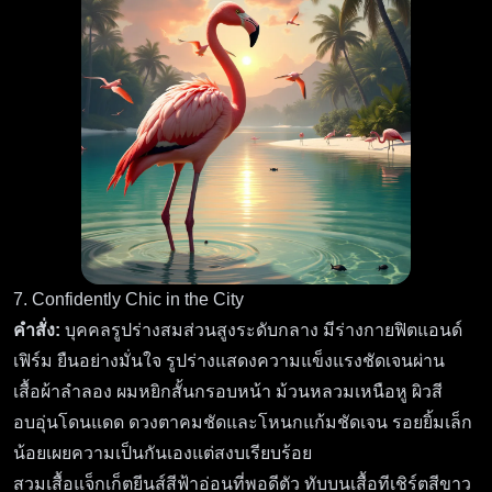
7. Confidently Chic in the City
คำสั่ง:
บุคคลรูปร่างสมส่วนสูงระดับกลาง มีร่างกายฟิตแอนด์
เฟิร์ม ยืนอย่างมั่นใจ รูปร่างแสดงความแข็งแรงชัดเจนผ่าน
เสื้อผ้าลำลอง ผมหยิกสั้นกรอบหน้า ม้วนหลวมเหนือหู ผิวสี
อบอุ่นโดนแดด ดวงตาคมชัดและโหนกแก้มชัดเจน รอยยิ้มเล็ก
น้อยเผยความเป็นกันเองแต่สงบเรียบร้อย
สวมเสื้อแจ็กเก็ตยีนส์สีฟ้าอ่อนที่พอดีตัว ทับบนเสื้อทีเชิร์ตสีขาว