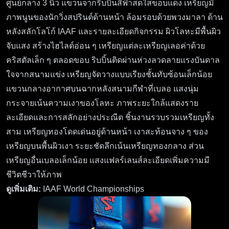
ศูนย์กลาง 3 นิ้ว แขวนจากริบบิ้นสีฟ้าสดใสขอบแดง เหรียญมี
ภาพนูนของนักวิ่งสปรินต์ด้านหน้า ล้อมรอบด้วยพวงมาลา ด้าน
หลังสลักโลโก้ IAAF และรายละเอียดกิจกรรม ผิวโลหะมีพื้นผิว
จับแสง สร้างไฮไลต์อ่อน ๆ เหรียญแต่ละเหรียญเลอค่าด้วย
คริสตัลเล็ก ๆ ตลอดขอบ ริบบิ้นติดผ่านห่วงลวดลายแรงบันดาล
ใจจากสนามแข่ง เหรียญจัดวางแบบเรียงชั้นทับซ้อนเล็กน้อย
แขวนกลางอากาศบนฉากหลังสนามกีฬาที่เบลอ แสงนุ่ม
กระจายเน้นความเงาของโลหะ ภาพระยะใกล้แสดงราย
ละเอียดและการสลักอย่างประณีต ชิ้นงานรวบรวมเหรียญทั้ง
สาม เหรียญทองโดดเด่นอยู่ด้านหน้า เงาสะท้อนจาง ๆ ของ
เหรียญบนพื้นผิวเงา ระยะชัดลึกเน้นเหรียญทองกลาง ส่วน
เหรียญอื่นเบลอเล็กน้อย แสงแฟลร์เลนส์ละเอียดเพิ่มความมี
ชีวิตชีวาให้ภาพ
ดูเพิ่มเติม:
IAAF World Championships