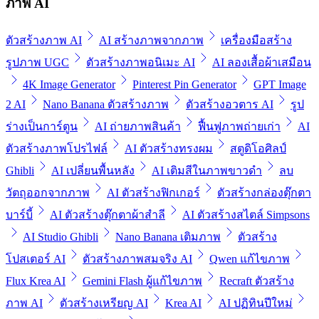
ภาพ AI
ตัวสร้างภาพ AI
AI สร้างภาพจากภาพ
เครื่องมือสร้าง
รูปภาพ UGC
ตัวสร้างภาพอนิเมะ AI
AI ลองเสื้อผ้าเสมือน
4K Image Generator
Pinterest Pin Generator
GPT Image
2 AI
Nano Banana ตัวสร้างภาพ
ตัวสร้างอวตาร AI
รูป
ร่างเป็นการ์ตูน
AI ถ่ายภาพสินค้า
ฟื้นฟูภาพถ่ายเก่า
AI
ตัวสร้างภาพโปรไฟล์
AI ตัวสร้างทรงผม
สตูดิโอศิลป์
Ghibli
AI เปลี่ยนพื้นหลัง
AI เติมสีในภาพขาวดำ
ลบ
วัตถุออกจากภาพ
AI ตัวสร้างฟิกเกอร์
ตัวสร้างกล่องตุ๊กตา
บาร์บี้
AI ตัวสร้างตุ๊กตาผ้าสำลี
AI ตัวสร้างสไตล์ Simpsons
AI Studio Ghibli
Nano Banana เติมภาพ
ตัวสร้าง
โปสเตอร์ AI
ตัวสร้างภาพสมจริง AI
Qwen แก้ไขภาพ
Flux Krea AI
Gemini Flash ผู้แก้ไขภาพ
Recraft ตัวสร้าง
ภาพ AI
ตัวสร้างเหรียญ AI
Krea AI
AI ปฏิทินปีใหม่