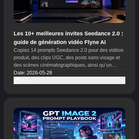
Les 10+ meilleures invites Seedance 2.0 :
guide de génération vidéo Flyne AI
Copiez 14 prompts Seedance 2.0 pour des vidéos
produit, des clips UGC, des posts sans visage et
des scènes cinématographiques, ainsi qu’un
workflow pratique Flyne AI pour tester des idées
Date
:
2026-05-28
plus rapidement.
0