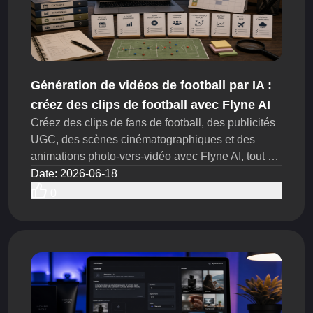
Génération de vidéos de football par IA :
créez des clips de football avec Flyne AI
Créez des clips de fans de football, des publicités
UGC, des scènes cinématographiques et des
animations photo-vers-vidéo avec Flyne AI, tout en
vérifiant dès aujourd’hui les droits, l’image de
Date
:
2026-06-18
marque et les règles de publication.
0