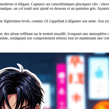
derne et élégant. Capturez ses caractéristiques physiques clés : cheve
matique, un col roulé noir ajusté en dessous et un pantalon gris. Ajoute
tre légèrement levée, comme s'il s'apprêtait à dégainer son arme. Son expr
vec des néons reflétant sur le trottoir mouillé, évoquant une atmosphèr
ker anime, soulignant son comportement sérieux tout en maintenant une c