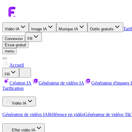
Tarif
Vidéo IA
Image IA
Musique IA
Outils gratuits
Connexion
FR
Essai gratuit
menu
Accueil
FR
Création IA
Générateur de vidéos IA
Générateur d'images 
Tarification
Vidéo IA
Générateur de vidéos IA
Référence en vidéo
Générateur de vidéos Ti
Effet vidéo IA