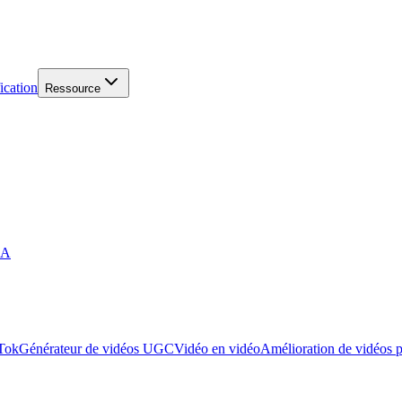
ication
Ressource
IA
kTok
Générateur de vidéos UGC
Vidéo en vidéo
Amélioration de vidéos 