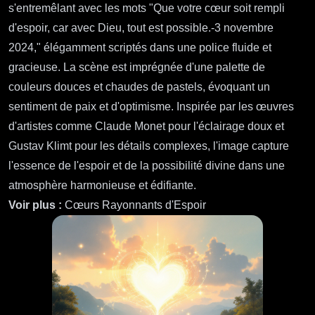
Voir plus :
Thorne Nightshadow
Prompt Flux 14 : Cœurs Rayonnants d'Espoir
Prompt :
Un paysage serein à l'aube, où les rayons dorés
du soleil percent des nuages doux et duveteux, illuminant
une vallée tranquille. Au premier plan, un groupe diversifié
de personnes—hommes, femmes et enfants de différentes