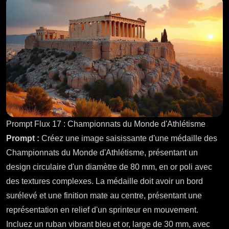
fantaisie.
Voir plus :
Hikaru Sato
Prompt Flux 16 : Acropole d'Athènes
Prompt :
Créez une image de l'Acropole d'Athènes au
coucher du soleil, baignée de lumière dorée chaude. Le
Parthénon, avec ses colonnes doriennes emblématiques,
se dresse majestueusement au sommet de la colline
rocheuse, mettant en valeur sa texture de calcaire ancien et
ses frises complexes. Entourant le temple, le terrain
accidenté de l'Acropole est parsemé d'oliviers sauvages et
de rochers épars, contrastant avec les lignes épurées de la
structure. En arrière-plan, la ville d'Athènes s'étend, avec
des bâtiments modernes juxtaposés au site historique. Le
ciel est un mélange d'oranges, de roses et de violets,
reflétant la riche histoire de ce site du patrimoine mondial
de l'UNESCO. Capturez cette scène dans un style doux et