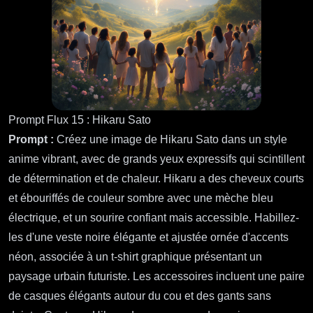
ethnies—sont rassemblés, regardant vers le haut avec des
expressions de joie et d'espoir. Ils se tiennent par la main,
formant un cercle autour d'une lumière en forme de cœur
rayonnant qui flotte au-dessus d'eux, symbolisant l'amour et
la foi. Des volutes éthérées de lumière s'écoulent du cœur,
s'entremêlant avec les mots "Que votre cœur soit rempli
d'espoir, car avec Dieu, tout est possible.-3 novembre
2024," élégamment scriptés dans une police fluide et
gracieuse. La scène est imprégnée d'une palette de
couleurs douces et chaudes de pastels, évoquant un
sentiment de paix et d'optimisme. Inspirée par les œuvres
d'artistes comme Claude Monet pour l'éclairage doux et
Gustav Klimt pour les détails complexes, l'image capture
l'essence de l'espoir et de la possibilité divine dans une
atmosphère harmonieuse et édifiante.
Voir plus :
Cœurs Rayonnants d'Espoir