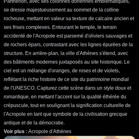
électrique, et un sourire confiant mais accessible. Habillez-
les d'une veste noire élégante et ajustée ornée d'accents
néon, associée à un t-shirt graphique présentant un
paysage urbain futuriste. Les accessoires incluent une paire
de casques élégants autour du cou et des gants sans
doigts. Capturez Hikaru dans une pose dynamique, une
main levée dans un geste ludique tandis que l'autre ajuste
ses écouteurs, transmettant un sens de l'énergie et de la
créativité. Placez la scène dans un environnement urbain
animé au crépuscule, avec des enseignes au néon
brillantes et un ciel étoilé, renforçant l'ambiance vibrante.
Utilisez un style artistique anime coloré rappelant les
shonen modernes, avec des contours audacieux et des
couleurs vives, soulignant l'esprit jeune et aventureux de
Hikaru. Les éléments signature incluent un petit compagnon
holographique flottant à proximité, ajoutant une touche de