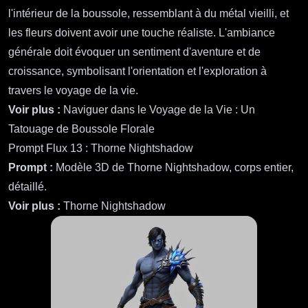
boussole. La boussole doit avoir une sensation vintage
avec des détails ornés, soulignant les directions cardinales
avec une écriture élégante. Le style artistique doit mélanger
des éléments de tatouage traditionnels avec une touche
moderne, utilisant des contours audacieux et des ombrages
doux pour la profondeur. Le tatouage doit être de taille
moyenne, occupant une zone proéminente de l'avant-bras.
Optez pour une palette de couleurs de verts profonds et de
rouges riches, complétée par des tons terreux subtils pour
les fleurs, ou envisagez un design noir et blanc frappant
avec un travail de ligne complexe. Intégrez des textures à
l'intérieur de la boussole, ressemblant à du métal vieilli, et
les fleurs doivent avoir une touche réaliste. L'ambiance
générale doit évoquer un sentiment d'aventure et de
croissance, symbolisant l'orientation et l'exploration à
travers le voyage de la vie.