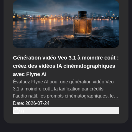
Génération vidéo Veo 3.1 à moindre coût :
créez des vidéos IA cinématographiques
avec Flyne AI
Évaluez Flyne AI pour une génération vidéo Veo
3.1 à moindre coût, la tarification par crédits,
l’audio natif, les prompts cinématographiques, les
publicités produit, les tests de modèles et les
Date
:
2026-07-24
étapes de réduction des coûts.
0