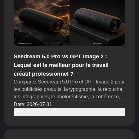
budget de production.
Seedream 5.0 Pro vs GPT Image 2 :
Lequel est le meilleur pour le travail
créatif professionnel ?
Comparez Seedream 5.0 Pro et GPT Image 2 pour
les publicités produits, la typographie, la retouche,
les infographies, le photoréalisme, la cohérence,
les tests dans le navigateur et les workflows API
Date
:
2026-07-31
aujourd’hui.
0