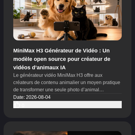
MiniMax H3 Générateur de Vidéo : Un
modèle open source pour créateur de
vidéos d’animaux IA
Le générateur vidéo MiniMax H3 offre aux
créateurs de contenu animalier un moyen pratique
de transformer une seule photo d’animal
percutante en plusieurs concepts courts. Utilisé
Date
:
2026-08-04
comme créateur de vidéos IA pour animaux, il peut
0
aider les créateurs TikTok, les équipes UGC et les
marques pour animaux à tester davantage
d’accroches, d’actions, de mouvements de caméra
et d’idées de scénario dans le cadre du même