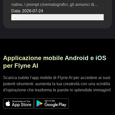
nativo, i prompt cinematografici, gli annunci di
prodotto, i test del modello e i passaggi per
Data
:
2026-07-24
risparmiare sui costi.
0
Applicazione mobile Android e iOS
per Flyne AI
Scarica subito l'app mobile di Flyne AI per accedere ai suoi
potenti strumenti: aumenta la tua creatività con una scintilla
d'ispirazione che trasforma le parole in splendide immagini!