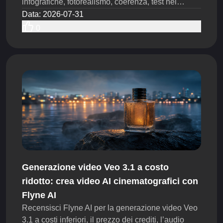
infografiche, fotorealismo, coerenza, test nel
browser e flussi di lavoro API oggi.
Data
:
2026-07-31
0
Generazione video Veo 3.1 a costo
ridotto: crea video AI cinematografici con
Flyne AI
Recensisci Flyne AI per la generazione video Veo
3.1 a costi inferiori, il prezzo dei crediti, l’audio