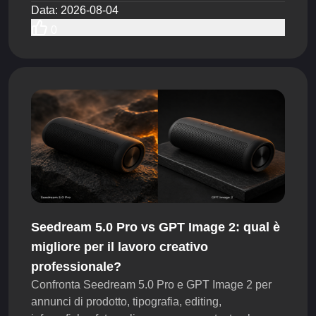
animale in diversi concept short-form. Utilizzato
Data
:
2026-08-04
come AI Pet Video Maker, può aiutare i creator su
0
TikTok, i team UGC e i brand pet a testare più
hook, azioni, movimenti di camera e idee narrative
restando nello stesso budget di produzione.
Seedream 5.0 Pro vs GPT Image 2: qual è
migliore per il lavoro creativo
professionale?
Confronta Seedream 5.0 Pro e GPT Image 2 per
annunci di prodotto, tipografia, editing,