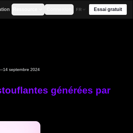
ation
Ressource
Connexion
Essai gratuit
FR
'IA—14 septembre 2024
stouflantes générées par