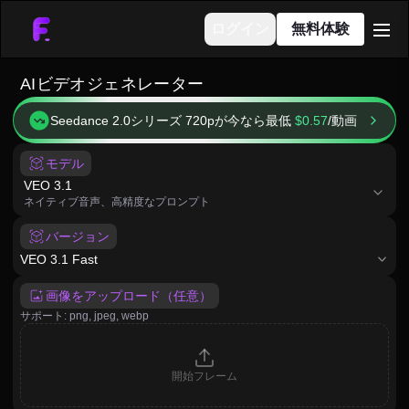
ログイン
無料体験
men
AIビデオジェネレーター
Seedance 2.0シリーズ 720pが今なら最低
$0.57
/
動画
モデル
model
VEO 3.1
ネイティブ音声、高精度なプロンプト
バージョン
VEO 3.1 Fast
画像をアップロード（任意）
サポート: png, jpeg, webp
開始フレーム