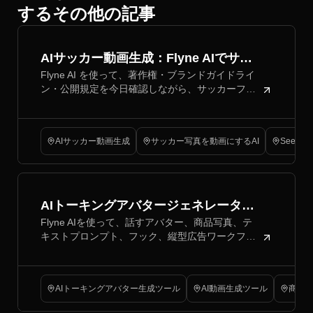
するその他の記事
AIサッカー動画生成：Flyne AIでサッ
Flyne AI を使って、著作権・ブランドガイドライ
カークリップを作成
ン・公開規定を今日確認しながら、サッカーファ
ン向けクリップ、UGC 広告、シネマティックシー
ン、写真から動画へのアニメーションを作成しま
しょう。
AIサッカー動画生成
サッカー写真を動画にするAI
Seedanc
AIトーキングアバタージェネレーター
Flyne AIを使って、話すアバター、商品写真、テ
でTikTokのUGC動画を作る方法
キストプロンプト、フック、縦型広告ワークフロ
ーを活用し、TikTok向けUGC動画の作り方を学び
ましょう。
AIトーキングアバター生成ツール
AI動画生成ツール
商品