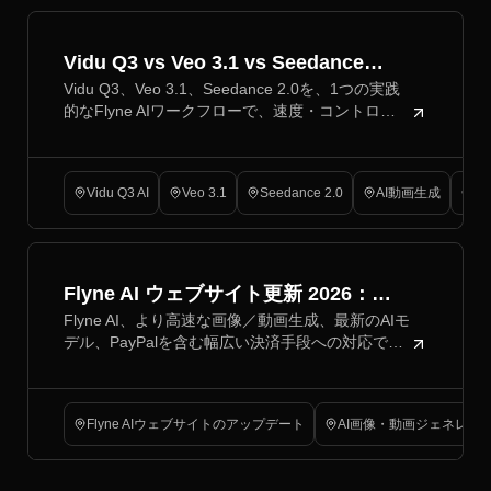
Vidu Q3 vs Veo 3.1 vs Seedance
Vidu Q3、Veo 3.1、Seedance 2.0を、1つの実践
2.0：2026年にあなたのワークフロー
的なFlyne AIワークフローで、速度・コントロー
に最適なAI動画モデルはどれ？
ル性・品質の観点から比較。
Vidu Q3 AI
Veo 3.1
Seedance 2.0
AI動画生成
Kli
Flyne AI ウェブサイト更新 2026：新
Flyne AI、より高速な画像／動画生成、最新のAIモ
インターフェース、最新モデル、
デル、PayPalを含む幅広い決済手段への対応でホ
PayPal 対応
ームページをアップデート。
Flyne AIウェブサイトのアップデート
AI画像・動画ジェネレー