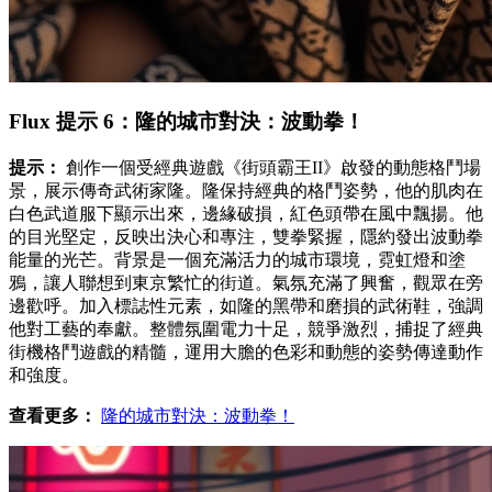
Flux 提示 6：隆的城市對決：波動拳！
提示：
創作一個受經典遊戲《街頭霸王II》啟發的動態格鬥場
景，展示傳奇武術家隆。隆保持經典的格鬥姿勢，他的肌肉在
白色武道服下顯示出來，邊緣破損，紅色頭帶在風中飄揚。他
的目光堅定，反映出決心和專注，雙拳緊握，隱約發出波動拳
能量的光芒。背景是一個充滿活力的城市環境，霓虹燈和塗
鴉，讓人聯想到東京繁忙的街道。氣氛充滿了興奮，觀眾在旁
邊歡呼。加入標誌性元素，如隆的黑帶和磨損的武術鞋，強調
他對工藝的奉獻。整體氛圍電力十足，競爭激烈，捕捉了經典
街機格鬥遊戲的精髓，運用大膽的色彩和動態的姿勢傳達動作
和強度。
查看更多：
隆的城市對決：波動拳！