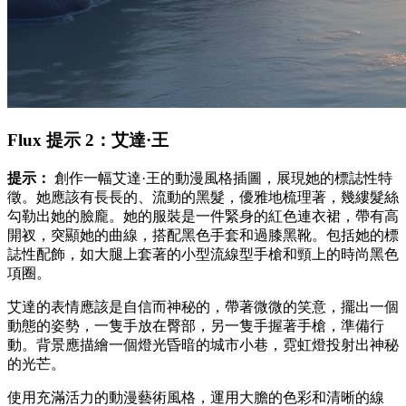
Flux 提示 2：艾達·王
提示：
創作一幅艾達·王的動漫風格插圖，展現她的標誌性特
徵。她應該有長長的、流動的黑髮，優雅地梳理著，幾縷髮絲
勾勒出她的臉龐。她的服裝是一件緊身的紅色連衣裙，帶有高
開衩，突顯她的曲線，搭配黑色手套和過膝黑靴。包括她的標
誌性配飾，如大腿上套著的小型流線型手槍和頸上的時尚黑色
項圈。
艾達的表情應該是自信而神秘的，帶著微微的笑意，擺出一個
動態的姿勢，一隻手放在臀部，另一隻手握著手槍，準備行
動。背景應描繪一個燈光昏暗的城市小巷，霓虹燈投射出神秘
的光芒。
使用充滿活力的動漫藝術風格，運用大膽的色彩和清晰的線