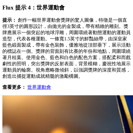
Flux 提示 4：世界運動會
提示：
創作一幅世界運動會獎牌的驚人圖像，特徵是一個直
徑3英寸的圓形設計，由拋光的金製成，帶有精緻的雕刻。獎
牌應展示一個突起的地球浮雕，周圍環繞著動態運動的運動員
造型，代表各種運動。一條寬1.5英寸的鮮豔絲帶，由深皇家
藍色緞面製成，帶有金色裝飾，優雅地從頂部垂下，展示活動
的標誌在一側。獎牌的背面刻有比賽的年份和地點，周圍環繞
著月桂葉。使用金色、藍色和白色的配色方案，搭配柔和而戲
劇性的照明，突出獎牌的反射表面，背景模糊，慶祝性地展示
運動員的輪廓。視角應略微傾斜，以強調獎牌的深度和質感，
創造出捕捉運動成就精髓的激勵構圖。
查看更多：
世界運動會