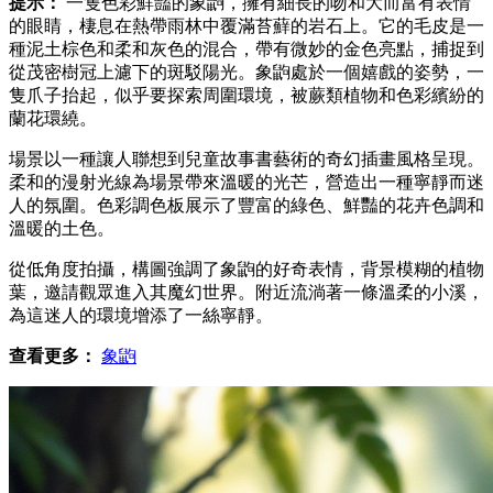
提示：
一隻色彩鮮豔的象鼩，擁有細長的吻和大而富有表情
的眼睛，棲息在熱帶雨林中覆滿苔蘚的岩石上。它的毛皮是一
種泥土棕色和柔和灰色的混合，帶有微妙的金色亮點，捕捉到
從茂密樹冠上濾下的斑駁陽光。象鼩處於一個嬉戲的姿勢，一
隻爪子抬起，似乎要探索周圍環境，被蕨類植物和色彩繽紛的
蘭花環繞。
場景以一種讓人聯想到兒童故事書藝術的奇幻插畫風格呈現。
柔和的漫射光線為場景帶來溫暖的光芒，營造出一種寧靜而迷
人的氛圍。色彩調色板展示了豐富的綠色、鮮豔的花卉色調和
溫暖的土色。
從低角度拍攝，構圖強調了象鼩的好奇表情，背景模糊的植物
葉，邀請觀眾進入其魔幻世界。附近流淌著一條溫柔的小溪，
為這迷人的環境增添了一絲寧靜。
查看更多：
象鼩