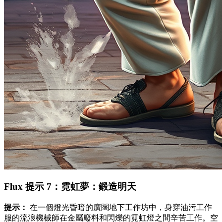
Flux 提示 7：霓虹夢：鍛造明天
提示：
在一個燈光昏暗的廣闊地下工作坊中，身穿油污工作
服的流浪機械師在金屬廢料和閃爍的霓虹燈之間辛苦工作。空