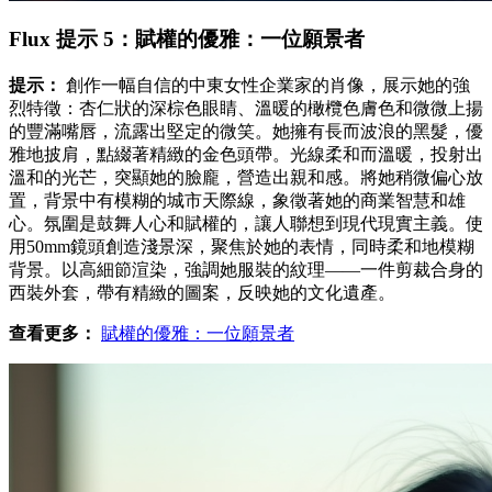
Flux 提示 5：賦權的優雅：一位願景者
提示：
創作一幅自信的中東女性企業家的肖像，展示她的強
烈特徵：杏仁狀的深棕色眼睛、溫暖的橄欖色膚色和微微上揚
的豐滿嘴唇，流露出堅定的微笑。她擁有長而波浪的黑髮，優
雅地披肩，點綴著精緻的金色頭帶。光線柔和而溫暖，投射出
溫和的光芒，突顯她的臉龐，營造出親和感。將她稍微偏心放
置，背景中有模糊的城市天際線，象徵著她的商業智慧和雄
心。氛圍是鼓舞人心和賦權的，讓人聯想到現代現實主義。使
用50mm鏡頭創造淺景深，聚焦於她的表情，同時柔和地模糊
背景。以高細節渲染，強調她服裝的紋理——一件剪裁合身的
西裝外套，帶有精緻的圖案，反映她的文化遺產。
查看更多：
賦權的優雅：一位願景者