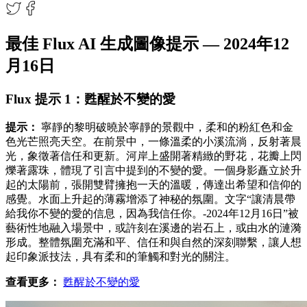
最佳 Flux AI 生成圖像提示 — 2024年12
月16日
Flux 提示 1：甦醒於不變的愛
提示：
寧靜的黎明破曉於寧靜的景觀中，柔和的粉紅色和金
色光芒照亮天空。在前景中，一條溫柔的小溪流淌，反射著晨
光，象徵著信任和更新。河岸上盛開著精緻的野花，花瓣上閃
爍著露珠，體現了引言中提到的不變的愛。一個身影矗立於升
起的太陽前，張開雙臂擁抱一天的溫暖，傳達出希望和信仰的
感覺。水面上升起的薄霧增添了神秘的氛圍。文字“讓清晨帶
給我你不變的愛的信息，因為我信任你。-2024年12月16日”被
藝術性地融入場景中，或許刻在溪邊的岩石上，或由水的漣漪
形成。整體氛圍充滿和平、信任和與自然的深刻聯繫，讓人想
起印象派技法，具有柔和的筆觸和對光的關注。
查看更多：
甦醒於不變的愛