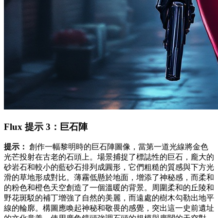
Flux 提示 3：巨石陣
提示：
創作一幅黎明時的巨石陣圖像，當第一道光線將金色
光芒投射在古老的石頭上。場景捕捉了標誌性的巨石，龐大的
砂岩石和較小的藍砂石排列成圓形，它們粗糙的質感與下方光
滑的草地形成對比。薄霧低懸於地面，增添了神秘感，而柔和
的粉色和橙色天空創造了一個溫暖的背景。周圍柔和的丘陵和
野花斑駁的補丁增強了自然的美麗，而遠處的樹木勾勒出地平
線的輪廓。構圖應喚起神秘和敬畏的感覺，突出這一史前遺址