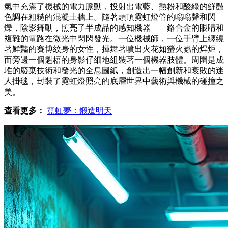
氣中充滿了機械的電力脈動，投射出電藍、熱粉和酸綠的鮮豔
色調在粗糙的混凝土牆上。隨著頭頂霓虹燈管的嗡嗡聲和閃
爍，陰影舞動，照亮了半成品的感知機器——鉻合金的眼睛和
複雜的電路在微光中閃閃發光。一位機械師，一位手臂上纏繞
著鮮豔的賽博紋身的女性，揮舞著噴出火花如螢火蟲的焊炬，
而旁邊一個魁梧的身影仔細地組裝著一個機器肢體。周圍是成
堆的廢棄技術和發光的全息圖紙，創造出一幅創新和衰敗的迷
人掛毯，封裝了霓虹燈照亮的底層世界中藝術與機械的碰撞之
美。
查看更多：
霓虹夢：鍛造明天