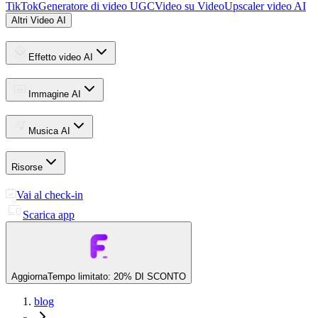
TikTok
Generatore di video UGC
Video su Video
Upscaler video AI
Altri Video AI
Effetto video AI
Immagine AI
Musica AI
Risorse
Vai al check-in
Scarica app
Aggiorna
Tempo limitato: 20% DI SCONTO
blog