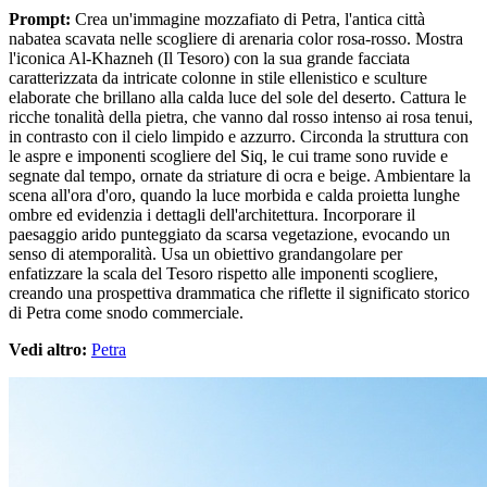
Prompt:
Crea un'immagine mozzafiato di Petra, l'antica città
nabatea scavata nelle scogliere di arenaria color rosa-rosso. Mostra
l'iconica Al-Khazneh (Il Tesoro) con la sua grande facciata
caratterizzata da intricate colonne in stile ellenistico e sculture
elaborate che brillano alla calda luce del sole del deserto. Cattura le
ricche tonalità della pietra, che vanno dal rosso intenso ai rosa tenui,
in contrasto con il cielo limpido e azzurro. Circonda la struttura con
le aspre e imponenti scogliere del Siq, le cui trame sono ruvide e
segnate dal tempo, ornate da striature di ocra e beige. Ambientare la
scena all'ora d'oro, quando la luce morbida e calda proietta lunghe
ombre ed evidenzia i dettagli dell'architettura. Incorporare il
paesaggio arido punteggiato da scarsa vegetazione, evocando un
senso di atemporalità. Usa un obiettivo grandangolare per
enfatizzare la scala del Tesoro rispetto alle imponenti scogliere,
creando una prospettiva drammatica che riflette il significato storico
di Petra come snodo commerciale.
Vedi altro:
Petra