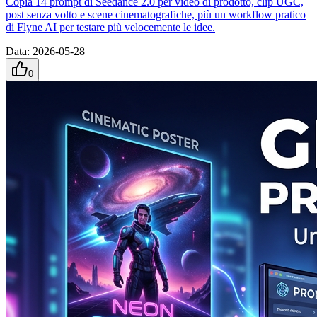
Copia 14 prompt di Seedance 2.0 per video di prodotto, clip UGC,
post senza volto e scene cinematografiche, più un workflow pratico
di Flyne AI per testare più velocemente le idee.
Data
:
2026-05-28
0