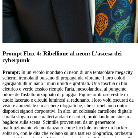
Prompt Flux 4: Ribellione al neon: L'ascesa dei
cyberpunk
Prompt:
In un vicolo inondato di neon di una tentacolare megacity,
schermi tremolanti pulsano di propaganda vibrante, i loro colori
sgargianti illuminano i muri umidi e graffitati. Una foschia di blu
elettrico e verde tossico riempie l'aria, mescolandosi al pungente
odore dell'asfalto inzuppato di pioggia. Figure ombrose vestite di
cuoio lacerato e circuiti luminosi si radunano, i loro volti oscurati da
visiere aumentate e maschere olografiche, che si ribellano contro i
dispotici signori corporativi. In alto, un colossale cartellone digitale
sbraita slogan con caratteri audaci e caotici, proiettando un sinistro
bagliore sulla scena. Scintille provenienti da un generatore
malfunzionante vicino danzano come lucciole, mentre un hacker
solitario, con le dita che volano su una tastiera olografica, orchestra