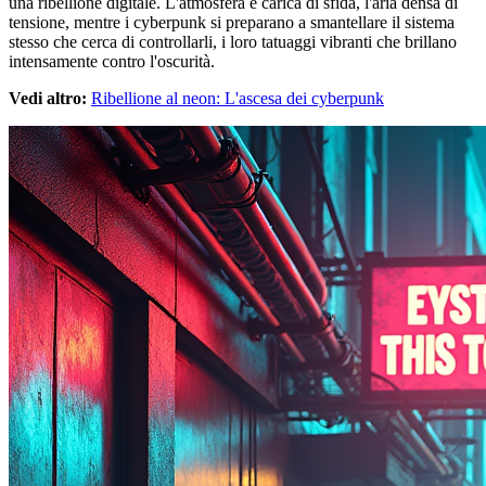
una ribellione digitale. L'atmosfera è carica di sfida, l'aria densa di
tensione, mentre i cyberpunk si preparano a smantellare il sistema
stesso che cerca di controllarli, i loro tatuaggi vibranti che brillano
intensamente contro l'oscurità.
Vedi altro:
Ribellione al neon: L'ascesa dei cyberpunk