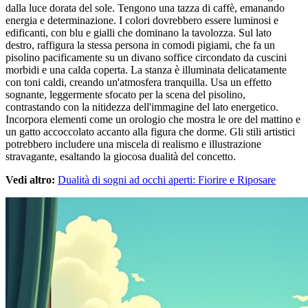
dalla luce dorata del sole. Tengono una tazza di caffè, emanando
energia e determinazione. I colori dovrebbero essere luminosi e
edificanti, con blu e gialli che dominano la tavolozza. Sul lato
destro, raffigura la stessa persona in comodi pigiami, che fa un
pisolino pacificamente su un divano soffice circondato da cuscini
morbidi e una calda coperta. La stanza è illuminata delicatamente
con toni caldi, creando un'atmosfera tranquilla. Usa un effetto
sognante, leggermente sfocato per la scena del pisolino,
contrastando con la nitidezza dell'immagine del lato energetico.
Incorpora elementi come un orologio che mostra le ore del mattino e
un gatto accoccolato accanto alla figura che dorme. Gli stili artistici
potrebbero includere una miscela di realismo e illustrazione
stravagante, esaltando la giocosa dualità del concetto.
Vedi altro:
Dualità di sogni ad occhi aperti: Fiorire e Riposare