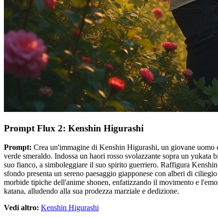
Prompt Flux 2: Kenshin Higurashi
Prompt:
Crea un'immagine di Kenshin Higurashi, un giovane uomo con sor
verde smeraldo. Indossa un haori rosso svolazzante sopra un yukata bian
suo fianco, a simboleggiare il suo spirito guerriero. Raffigura Kenshi
sfondo presenta un sereno paesaggio giapponese con alberi di ciliegio in
morbide tipiche dell'anime shonen, enfatizzando il movimento e l'emozi
katana, alludendo alla sua prodezza marziale e dedizione.
Vedi altro:
Kenshin Higurashi