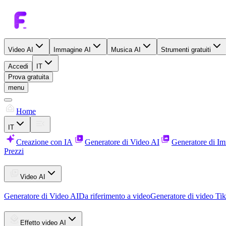
Video AI
Immagine AI
Musica AI
Strumenti gratuiti
Accedi
IT
Prova gratuita
menu
Home
IT
Creazione con IA
Generatore di Video AI
Generatore di I
Prezzi
Video AI
Generatore di Video AI
Da riferimento a video
Generatore di video Ti
Effetto video AI