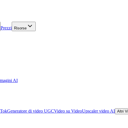
Prezzi
Risorse
mmagini AI
kTok
Generatore di video UGC
Video su Video
Upscaler video AI
Altri 