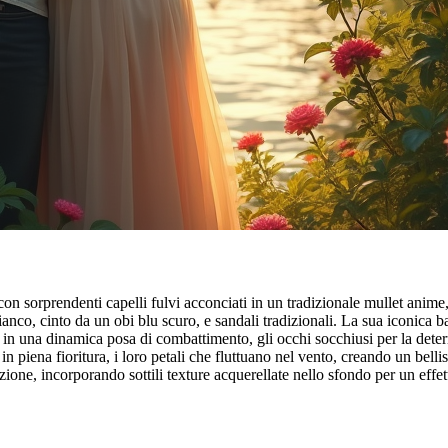
prendenti capelli fulvi acconciati in un tradizionale mullet anime, i su
co, cinto da un obi blu scuro, e sandali tradizionali. La sua iconica ba
n in una dinamica posa di combattimento, gli occhi socchiusi per la det
 piena fioritura, i loro petali che fluttuano nel vento, creando un belli
one, incorporando sottili texture acquerellate nello sfondo per un effe