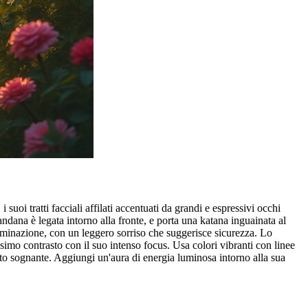
oi tratti facciali affilati accentuati da grandi e espressivi occhi
ndana è legata intorno alla fronte, e porta una katana inguainata al
erminazione, con un leggero sorriso che suggerisce sicurezza. Lo
ssimo contrasto con il suo intenso focus. Usa colori vibranti con linee
tto sognante. Aggiungi un'aura di energia luminosa intorno alla sua