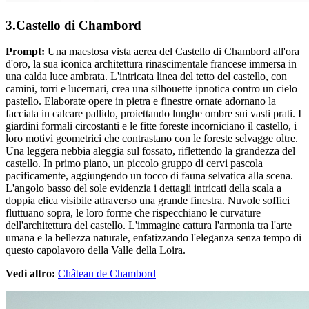
3.Castello di Chambord
Prompt:
Una maestosa vista aerea del Castello di Chambord all'ora
d'oro, la sua iconica architettura rinascimentale francese immersa in
una calda luce ambrata. L'intricata linea del tetto del castello, con
camini, torri e lucernari, crea una silhouette ipnotica contro un cielo
pastello. Elaborate opere in pietra e finestre ornate adornano la
facciata in calcare pallido, proiettando lunghe ombre sui vasti prati. I
giardini formali circostanti e le fitte foreste incorniciano il castello, i
loro motivi geometrici che contrastano con le foreste selvagge oltre.
Una leggera nebbia aleggia sul fossato, riflettendo la grandezza del
castello. In primo piano, un piccolo gruppo di cervi pascola
pacificamente, aggiungendo un tocco di fauna selvatica alla scena.
L'angolo basso del sole evidenzia i dettagli intricati della scala a
doppia elica visibile attraverso una grande finestra. Nuvole soffici
fluttuano sopra, le loro forme che rispecchiano le curvature
dell'architettura del castello. L'immagine cattura l'armonia tra l'arte
umana e la bellezza naturale, enfatizzando l'eleganza senza tempo di
questo capolavoro della Valle della Loira.
Vedi altro:
Château de Chambord