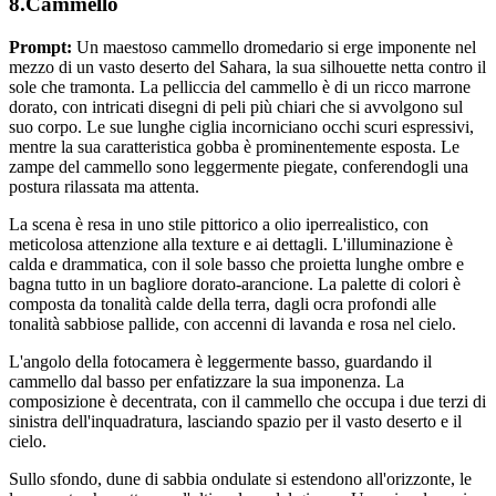
8.Cammello
Prompt:
Un maestoso cammello dromedario si erge imponente nel
mezzo di un vasto deserto del Sahara, la sua silhouette netta contro il
sole che tramonta. La pelliccia del cammello è di un ricco marrone
dorato, con intricati disegni di peli più chiari che si avvolgono sul
suo corpo. Le sue lunghe ciglia incorniciano occhi scuri espressivi,
mentre la sua caratteristica gobba è prominentemente esposta. Le
zampe del cammello sono leggermente piegate, conferendogli una
postura rilassata ma attenta.
La scena è resa in uno stile pittorico a olio iperrealistico, con
meticolosa attenzione alla texture e ai dettagli. L'illuminazione è
calda e drammatica, con il sole basso che proietta lunghe ombre e
bagna tutto in un bagliore dorato-arancione. La palette di colori è
composta da tonalità calde della terra, dagli ocra profondi alle
tonalità sabbiose pallide, con accenni di lavanda e rosa nel cielo.
L'angolo della fotocamera è leggermente basso, guardando il
cammello dal basso per enfatizzare la sua imponenza. La
composizione è decentrata, con il cammello che occupa i due terzi di
sinistra dell'inquadratura, lasciando spazio per il vasto deserto e il
cielo.
Sullo sfondo, dune di sabbia ondulate si estendono all'orizzonte, le