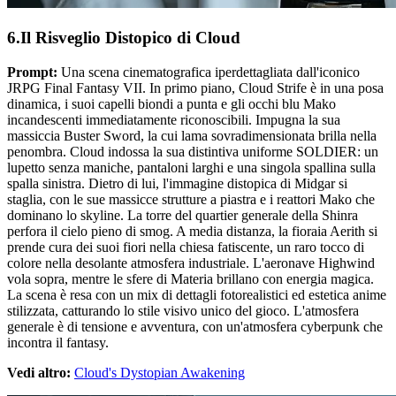
6.Il Risveglio Distopico di Cloud
Prompt:
Una scena cinematografica iperdettagliata dall'iconico
JRPG Final Fantasy VII. In primo piano, Cloud Strife è in una posa
dinamica, i suoi capelli biondi a punta e gli occhi blu Mako
incandescenti immediatamente riconoscibili. Impugna la sua
massiccia Buster Sword, la cui lama sovradimensionata brilla nella
penombra. Cloud indossa la sua distintiva uniforme SOLDIER: un
lupetto senza maniche, pantaloni larghi e una singola spallina sulla
spalla sinistra. Dietro di lui, l'immagine distopica di Midgar si
staglia, con le sue massicce strutture a piastra e i reattori Mako che
dominano lo skyline. La torre del quartier generale della Shinra
perfora il cielo pieno di smog. A media distanza, la fioraia Aerith si
prende cura dei suoi fiori nella chiesa fatiscente, un raro tocco di
colore nella desolante atmosfera industriale. L'aeronave Highwind
vola sopra, mentre le sfere di Materia brillano con energia magica.
La scena è resa con un mix di dettagli fotorealistici ed estetica anime
stilizzata, catturando lo stile visivo unico del gioco. L'atmosfera
generale è di tensione e avventura, con un'atmosfera cyberpunk che
incontra il fantasy.
Vedi altro:
Cloud's Dystopian Awakening