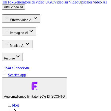
TikTok
Generatore di video UGC
Video su Video
Upscaler video AI
Altri Video AI
Effetto video AI
Immagine AI
Musica AI
Risorse
Vai al check-in
Scarica app
Aggiorna
Tempo limitato: 20% DI SCONTO
blog