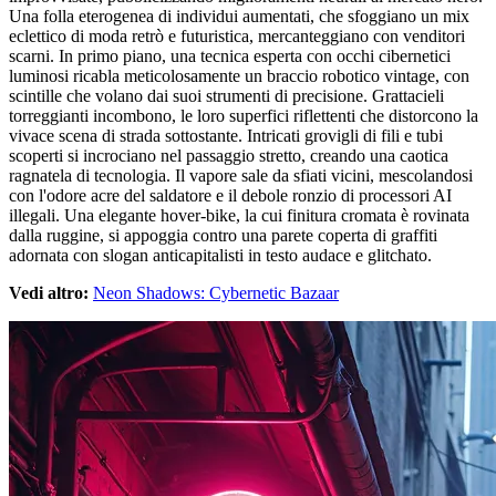
Una folla eterogenea di individui aumentati, che sfoggiano un mix
eclettico di moda retrò e futuristica, mercanteggiano con venditori
scarni. In primo piano, una tecnica esperta con occhi cibernetici
luminosi ricabla meticolosamente un braccio robotico vintage, con
scintille che volano dai suoi strumenti di precisione. Grattacieli
torreggianti incombono, le loro superfici riflettenti che distorcono la
vivace scena di strada sottostante. Intricati grovigli di fili e tubi
scoperti si incrociano nel passaggio stretto, creando una caotica
ragnatela di tecnologia. Il vapore sale da sfiati vicini, mescolandosi
con l'odore acre del saldatore e il debole ronzio di processori AI
illegali. Una elegante hover-bike, la cui finitura cromata è rovinata
dalla ruggine, si appoggia contro una parete coperta di graffiti
adornata con slogan anticapitalisti in testo audace e glitchato.
Vedi altro:
Neon Shadows: Cybernetic Bazaar