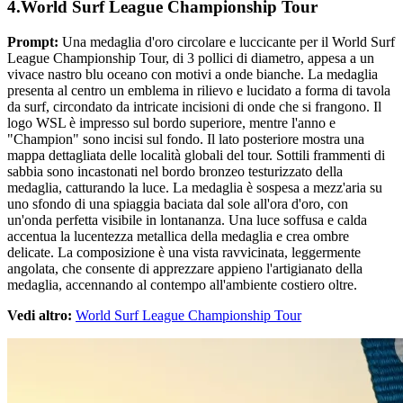
4.World Surf League Championship Tour
Prompt:
Una medaglia d'oro circolare e luccicante per il World Surf
League Championship Tour, di 3 pollici di diametro, appesa a un
vivace nastro blu oceano con motivi a onde bianche. La medaglia
presenta al centro un emblema in rilievo e lucidato a forma di tavola
da surf, circondato da intricate incisioni di onde che si frangono. Il
logo WSL è impresso sul bordo superiore, mentre l'anno e
"Champion" sono incisi sul fondo. Il lato posteriore mostra una
mappa dettagliata delle località globali del tour. Sottili frammenti di
sabbia sono incastonati nel bordo bronzeo testurizzato della
medaglia, catturando la luce. La medaglia è sospesa a mezz'aria su
uno sfondo di una spiaggia baciata dal sole all'ora d'oro, con
un'onda perfetta visibile in lontananza. Una luce soffusa e calda
accentua la lucentezza metallica della medaglia e crea ombre
delicate. La composizione è una vista ravvicinata, leggermente
angolata, che consente di apprezzare appieno l'artigianato della
medaglia, accennando al contempo all'ambiente costiero oltre.
Vedi altro:
World Surf League Championship Tour