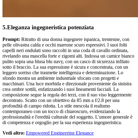
5.Eleganza ingegneristica potenziata
Prompt:
Ritratto di una donna ingegnere ispanica, trentenne, con
pelle olivastra calda e occhi marrone scuro espressivi. I suoi folti
capelli neri ondulati sono raccolti in una coda di cavallo ordinata,
rivelando una mascella forte e zigomi alti. Indossa un camice bianco
pulito sopra una blusa blu navy, con un casco di sicurezza infilato
sotto il braccio. La sua espressione è sicura e concentrata, con un
leggero sorriso che trasmette intelligenza e determinazione. Lo
sfondo mostra un ambiente industriale sfocato con progetti e
macchinari. Una luce morbida e direzionale proveniente da sinistra
crea ombre sottili, enfatizzando i suoi lineamenti facciali. La
composizione segue la regola dei terzi, con il suo viso leggermente
decentrato. Scatto con un obiettivo da 85 mm a f/2.8 per una
profondità di campo ridotta. Lo stile mescola il realismo
contemporaneo con un tocco di chiaroscuro, evidenziando la
professionalità e l'eredità culturale del soggetto. L'umore generale è
di competenza e orgoglio per la sua esperienza ingegneristica.
Vedi altro:
Empowered Engineering Elegance