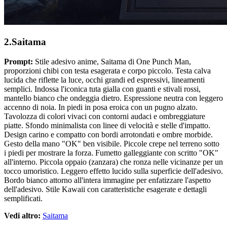
2.Saitama
Prompt:
Stile adesivo anime, Saitama di One Punch Man,
proporzioni chibi con testa esagerata e corpo piccolo. Testa calva
lucida che riflette la luce, occhi grandi ed espressivi, lineamenti
semplici. Indossa l'iconica tuta gialla con guanti e stivali rossi,
mantello bianco che ondeggia dietro. Espressione neutra con leggero
accenno di noia. In piedi in posa eroica con un pugno alzato.
Tavolozza di colori vivaci con contorni audaci e ombreggiature
piatte. Sfondo minimalista con linee di velocità e stelle d'impatto.
Design carino e compatto con bordi arrotondati e ombre morbide.
Gesto della mano "OK" ben visibile. Piccole crepe nel terreno sotto
i piedi per mostrare la forza. Fumetto galleggiante con scritto "OK"
all'interno. Piccola oppaio (zanzara) che ronza nelle vicinanze per un
tocco umoristico. Leggero effetto lucido sulla superficie dell'adesivo.
Bordo bianco attorno all'intera immagine per enfatizzare l'aspetto
dell'adesivo. Stile Kawaii con caratteristiche esagerate e dettagli
semplificati.
Vedi altro:
Saitama