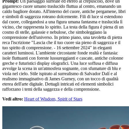
Prompt:
Un paesaggio surreale ed etereo al crepuscolo, dove un
gigantesco cuore umano traslucido fluttua al centro, emanando un
caldo bagliore dorato. All'interno del cuore, antiche pergamene, libri
e simboli di saggezza roteano dolcemente. Fili di luce si estendono
dal cuore, collegandosi a una figura umana fantasma e traslucida lì
vicino, che rappresenta lo spirito. La testa della figura è piena di un
cosmo di stelle, galassie e nebulose, che simboleggiano la
comprensione dell'universo. In primo piano, una tavoletta di pietra
reca l'iscrizione "Lascia che il tuo cuore sia pieno di saggezza e il
tuo spirito di comprensione. - 16 settembre 2024" in eleganti
caratteri luminosi. L'ambiente circostante fonde realtà e fantasia:
isole fluttuanti con foreste lussureggianti e cascate, antiche colonne
greche e futuristici display olografici. Una luce soffusa e diffusa
avvolge la scena in un'atmosfera sognante, con sfumature di blu e
viola nel cielo. Stile ispirato al surrealismo di Salvador Dalí e al
realismo immaginativo di James Gurney, con un tocco di qualità
eterea dell'arte digitale. Dettagli intricati ed elementi simbolici
rafforzano i temi della saggezza e della comprensione.
Vedi altro:
Heart of Wisdom, Spirit of Stars