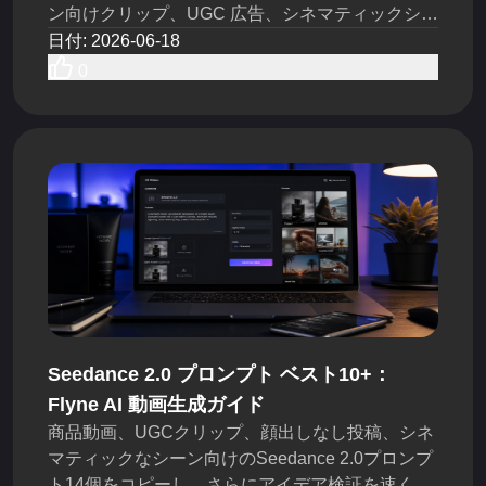
ン向けクリップ、UGC 広告、シネマティックシー
ン、写真から動画へのアニメーションを作成しま
日付
:
2026-06-18
しょう。
0
Seedance 2.0 プロンプト ベスト10+：
Flyne AI 動画生成ガイド
商品動画、UGCクリップ、顔出しなし投稿、シネ
マティックなシーン向けのSeedance 2.0プロンプ
ト14個をコピーし、さらにアイデア検証を速くす