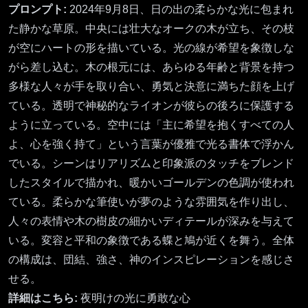
プロンプト:
2024年9月8日、日の出の柔らかな光に包まれ
た静かな草原。中央には壮大なオークの木が立ち、その枝
が空にハートの形を描いている。光の線が希望を象徴しな
がら差し込む。木の根元には、あらゆる年齢と背景を持つ
多様な人々が手を取り合い、勇気と決意に満ちた顔を上げ
ている。透明で神秘的なライオンが彼らの後ろに保護する
ように立っている。空中には「主に希望を抱くすべての人
よ、心を強く持て」という言葉が優雅で光る書体で浮かん
でいる。シーンはリアリズムと印象派のタッチをブレンド
したスタイルで描かれ、暖かいゴールデンの色調が使われ
ている。柔らかな筆使いが夢のような雰囲気を作り出し、
人々の表情や木の樹皮の細かいディテールが深みを与えて
いる。変容と平和の象徴である蝶と鳩が近くを舞う。全体
の構成は、団結、強さ、神のインスピレーションを感じさ
せる。
詳細はこちら:
夜明けの光に勇敢な心