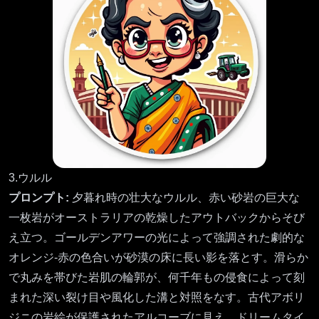
3.ウルル
プロンプト:
夕暮れ時の壮大なウルル、赤い砂岩の巨大な
一枚岩がオーストラリアの乾燥したアウトバックからそび
え立つ。ゴールデンアワーの光によって強調された劇的な
オレンジ-赤の色合いが砂漠の床に長い影を落とす。滑らか
で丸みを帯びた岩肌の輪郭が、何千年もの侵食によって刻
まれた深い裂け目や風化した溝と対照をなす。古代アボリ
ジニの岩絵が保護されたアルコーブに見え、ドリームタイ