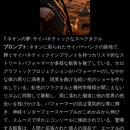
7.ネオンの夢: サイバネティックなスペクタクル
プロンプト:
ネオンに彩られたサイバーパンクの路地で、
輝くサイバネティックインプラントを持つカリスマ的なス
トリートパフォーマーが多様な観客を魅了している。ホロ
グラフィックプロジェクションがパフォーマーのしなやか
な体の周りに渦巻き、現実を曲げる眩い光のショーを作り
出している。虹色のフラクタルと幾何学模様が聞こえない
リズムに同期して脈動し、雨に濡れた舗道に他の世界の色
合いを投げかける。パフォーマーの目は電気的な青に輝
き、神経インターフェースケーブルがこめかみから伸び
て、スムーズで浮かぶコンソールに接続されている。驚嘆
する観客は、人間と拡張された個人の混在で、エーテルの