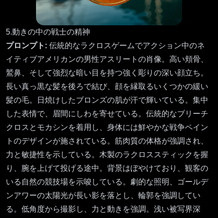
5.動きの中の戦士の精神
プロンプト:
伝統的なラクロスゲームでアクション中のネ
イティブアメリカンの男性アスリートの肖像。高い頬骨、
鷲鼻、そして強烈な暗い目を持つ強く彫りの深い顔立ち。
長い真っ黒な髪を後ろで結び、顔を縁取るいくつかの緩い
髪の毛。日焼けしたブロンズの肌が汗で輝いている。集中
した表情で、眉間にしわを寄せている。伝統的なブリーチ
クロスとモカシンを着用し、身体には鮮やかな戦争ペイン
トのデザインが施されている。筋肉質の体格が強調され、
力と敏捷性を示している。木製のラクロススティックを握
り、腕を上げて投げる途中。背景はぼやけており、観客の
いる自然の競技場を示唆している。劇的な照明、ゴールデ
ンアワーの太陽光が長い影を落とし、輪郭を強調してい
る。低角度から撮影し、力と動きを強調。浅い被写界深