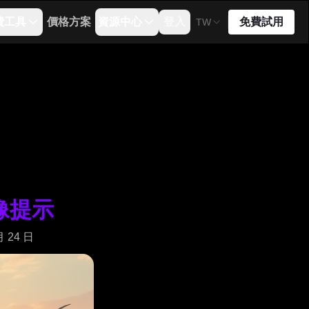
費工具
價格方案
資源中心
登入
免費試用
TW
圖像提示
月 24 日