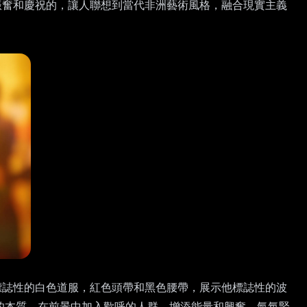
振奮和慶祝的，讓人聯想到當代非洲藝術風格，融合現實主義
標誌性的白色道服，紅色頭帶和黑色腰帶，展示他標誌性的波
的本質。在前景中加入歡呼的人群，增添能量和興奮。氣氛緊