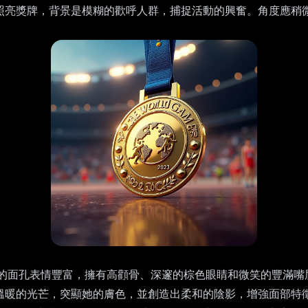
照亮獎牌，背景是模糊的歡呼人群，捕捉活動的興奮。角度應稍
的面孔表情豐富，擁有高顴骨、深邃的棕色眼睛和微笑的豐滿嘴
溫暖的光芒，突顯她的膚色，並創造出柔和的陰影，增強面部特