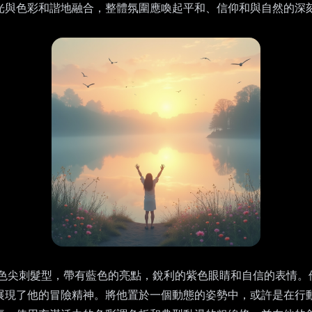
光與色彩和諧地融合，整體氛圍應喚起平和、信仰和與自然的深
色尖刺髮型，帶有藍色的亮點，銳利的紫色眼睛和自信的表情。
展現了他的冒險精神。將他置於一個動態的姿勢中，或許是在行