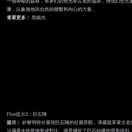
一個神秘的森林，有夢幻的燈光和古老的遺跡，增強幻想元
瓣，以象徵他與自然的聯繫和內心的力量。
查看更多：
黑鐵光
Flux提示3：巨石陣
提示：
於黎明時分展現巨石陣的壯麗景觀，薄霧籠罩著古老
沾滿露水的草地形成對比。場景捕捉了巨石結構的環形排列