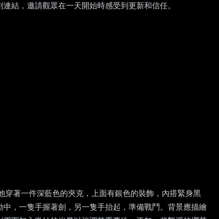
刻連結，邀請觀眾在一天開始時感受到更新和信任。
他穿著一件深藍色的夾克，上面有銀色的裝飾，內搭緊身黑
動中，一隻手握著劍，另一隻手抬起，準備戰鬥。背景應描繪