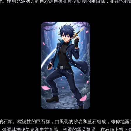
素。使用充滿活力的色彩調色板和典型動漫的粗線條，並在他的
的石頭。標誌性的巨石群，由風化的砂岩和藍石組成，雄偉地矗
，強調其神秘氣息和史前意義。輕盈的雲朵飄過，在石頭上投下