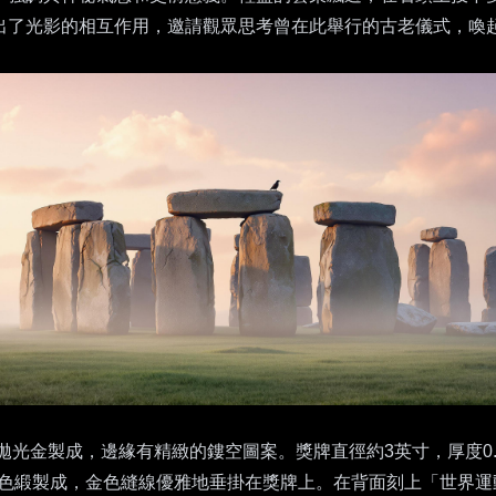
出了光影的相互作用，邀請觀眾思考曾在此舉行的古老儀式，喚
光金製成，邊緣有精緻的鏤空圖案。獎牌直徑約3英寸，厚度0
藍色緞製成，金色縫線優雅地垂掛在獎牌上。在背面刻上「世界運