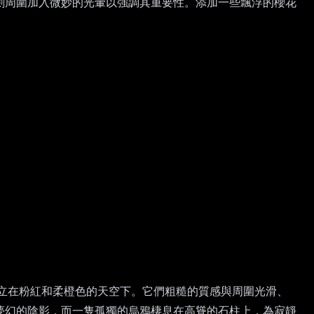
劍周圍加入微妙的光暈以強調其重要性。添加一些飄浮的櫻花
立在粉紅和柔橙色的天空下。它們粗糙的質感與周圍光滑、
夢幻的陰影，而一隻孤獨的烏鴉棲息在高聳的石柱上，為寂靜