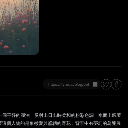
複製
現一個平靜的湖泊，反射出日出時柔和的粉彩色調，水面上飄著
著這個人物的是象徵愛與堅韌的野花，背景中有夢幻的鳥兒展