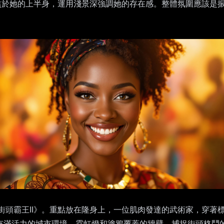
聚焦於她的上半身，運用淺景深強調她的存在感。整體氛圍應該是
街頭霸王II》。重點放在隆身上，一位肌肉發達的武術家，穿著
充滿活力的城市環境，霓虹燈和塗鴉覆蓋的牆壁，捕捉街頭格鬥