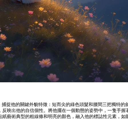
。捕捉他的關鍵外貌特徵：短而尖的綠色頭髮和腰間三把獨特的
，反映出他的自信個性。將他擺在一個動態的姿勢中，一隻手握
貼紙藝術典型的粗線條和明亮的顏色，融入他的標誌性元素，如