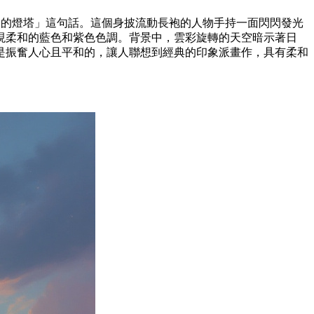
的燈塔」這句話。這個身披流動長袍的人物手持一面閃閃發光
現柔和的藍色和紫色色調。背景中，雲彩旋轉的天空暗示著日
是振奮人心且平和的，讓人聯想到經典的印象派畫作，具有柔和