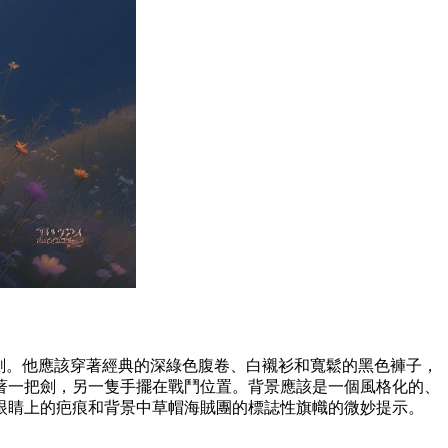
劍。他應該穿著經典的深綠色腹卷、白襯衫和寬鬆的黑色褲子，
著一把劍，另一隻手擺在戰鬥位置。背景應該是一個風格化的、
眼睛上的疤痕和背景中草帽海賊團的標誌性旗幟的微妙提示。