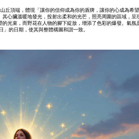
山丘頂端，體現「讓你的信仰成為你的盾牌，讓你的心成為希望
。其心臟溫暖地發光，投射出柔和的光芒，照亮周圍的區域，呈
望的光束，而野花在人物的腳下綻放，增添了色彩的爆發。氣氛
10 日」的日期，使其與整體構圖和諧一致。