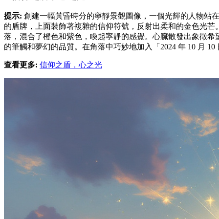
提示:
創建一幅黃昏時分的寧靜景觀圖像，一個光輝的人物站在
的盾牌，上面裝飾著複雜的信仰符號，反射出柔和的金色光芒
落，混合了橙色和紫色，喚起寧靜的感覺。心臟散發出象徵希
的筆觸和夢幻的品質。在角落中巧妙地加入「2024 年 10 月 
查看更多:
信仰之盾，心之光