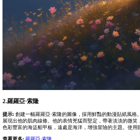
2.羅羅亞·索隆
提示:
創建一幅羅羅亞·索隆的圖像，採用鮮豔的動漫貼紙風格
展現出他的肌肉線條。他的表情兇猛而堅定，帶著淡淡的微笑
色彩豐富的海盜船甲板，遠處是海洋，增強冒險的主題。使用
查看更多:
羅羅亞·索隆