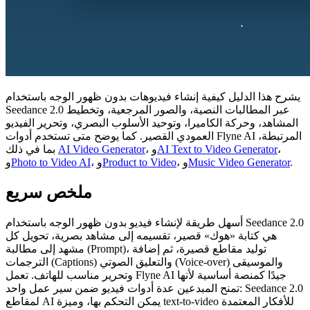
يشرح هذا الدليل كيفية إنشاء فيديوهات بدون ظهور الوجه باستخدام
Seedance 2.0 عبر المطالبات النصية، والصور المرجعية، وتخطيط
المشاهد، وحركة الكاميرا، وتوحيد الأسلوب البصري، وتحرير الفيديو
العمودي القصير. كما يوضح متى تستخدم أدوات Flyne AI المرتبطة،
،
AI Text to Video Generator
، و
AI Video Generator
بما في ذلك
.
Music Video Generator
، و
Product to Video
، و
Photo to Video AI
و
ملخص سريع
أسهل طريقة لإنشاء فيديو بدون ظهور الوجه باستخدام Seedance 2.0
هي كتابة «هوك» قصير، تقسيمه إلى مشاهد بصرية، تحويل كل
مشهد إلى مطالبة (Prompt)، توليد مقاطع قصيرة، ثم إضافة
الترجمات (Captions) والتعليق الصوتي (Voice-over) والموسيقى
وتحرير مناسب للهاتف. تعمل Flyne AI جيدًا كمنصة أساسية لأنها
تمنح المبدعين عدة أدوات فيديو ضمن سير عمل واحد: Seedance 2.0
لمقاطع AI يمكن التحكم بها، وميزة text-to-video للأفكار المعتمدة