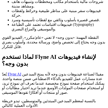
شروحات مالية باستخدام مكاتب ومخططات وتنبيهات هاتف
ومشاهد مدينة.
فيديوهات سفر مبنية على مناظر طبيعية وخرائط ولقطات
حركة.
قصص قصيرة بأسلوب وثائقي مع لقطات تأسيسية وسرد.
فيديوهات اقتباسات تعتمد على الطباعة (Typography)
والموسيقى والمزاج البصري.
النقطة المهمة: «بدون وجه» لا تعني «عام/مكرر». الفيديو القوي
بدون وجه يحتاج إلى تخصص واضح، ورسالة محددة، وأسلوب بصري
قابل للتكرار.
لماذا تستخدم Flyne AI لإنشاء فيديوهات
بدون وجه؟
مفيدًا لصناعة فيديوهات بدون وجه لأنه يمنح المبدعين
Flyne AI
يُعدّ
عدة مسارات عمل للفيديو بالذكاء الاصطناعي ضمن منصة واحدة.
يمكنك استخدام صفحة نموذج مخصصة عندما تعرف أي نموذج تريد،
أو استخدام صفحات المولدات الأوسع عندما تريد اختبار مطالبات أو
صور أو منتجات أو أفكارًا تقودها الموسيقى.
بالنسبة لمعظم المبدعين المبتدئين والمتوسطين، تبدو خريطة
الأدوات العملية كالتالي: