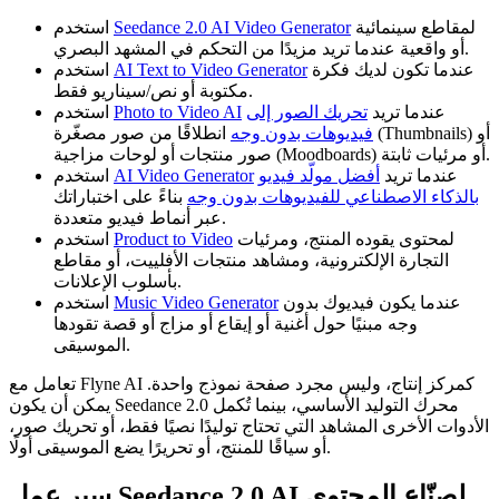
لمقاطع سينمائية
Seedance 2.0 AI Video Generator
استخدم
أو واقعية عندما تريد مزيدًا من التحكم في المشهد البصري.
عندما تكون لديك فكرة
AI Text to Video Generator
استخدم
مكتوبة أو نص/سيناريو فقط.
عندما تريد
تحريك الصور إلى
Photo to Video AI
استخدم
فيديوهات بدون وجه
انطلاقًا من صور مصغّرة (Thumbnails) أو
صور منتجات أو لوحات مزاجية (Moodboards) أو مرئيات ثابتة.
عندما تريد
أفضل مولّد فيديو
AI Video Generator
استخدم
بالذكاء الاصطناعي للفيديوهات بدون وجه
بناءً على اختباراتك
عبر أنماط فيديو متعددة.
لمحتوى يقوده المنتج، ومرئيات
Product to Video
استخدم
التجارة الإلكترونية، ومشاهد منتجات الأفلييت، أو مقاطع
بأسلوب الإعلانات.
عندما يكون فيديوك بدون
Music Video Generator
استخدم
وجه مبنيًا حول أغنية أو إيقاع أو مزاج أو قصة تقودها
الموسيقى.
تعامل مع Flyne AI كمركز إنتاج، وليس مجرد صفحة نموذج واحدة.
يمكن أن يكون Seedance 2.0 محرك التوليد الأساسي، بينما تُكمل
الأدوات الأخرى المشاهد التي تحتاج توليدًا نصيًا فقط، أو تحريك صور،
أو سياقًا للمنتج، أو تحريرًا يضع الموسيقى أولًا.
سير عمل Seedance 2.0 AI لصنّاع المحتوى