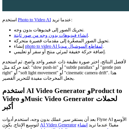
عندما تريد:
Photo to Video AI
استخدم
تحريك الصور إلى فيديوهات بدون وجه.
.
إنشاء فيديوهات بدون وجه من صور ثابتة
تحويل الصور المصغّرة إلى مقدمات قصيرة متحركة.
.
photo to video AI لمقاطع السوشيال ميديا
إنشاء
إضافة حركة خفيفة لمرئي منتج أو سفر أو تعليمي.
لأفضل النتائج، اختر صورة نظيفة ذات عنصر واحد واضح. ثم استخدم
لغة حركة مثل: "slow push-in" أو "subtle parallax" أو "gentle pan
right" أو "soft light movement" أو "cinematic camera drift". هذا
يجعل المخرجات مفيدة للتحرير القصير.
استخدم AI Video Generator وProduct to
Video وMusic Video Generator لحملات
أكبر
بعد أن يستقر سير عملك بدون وجه، استخدم أدوات Flyne AI الأوسع
مفيدًا عندما تريد
إنشاء
AI Video Generator
لتوسيع الإنتاج. يكون