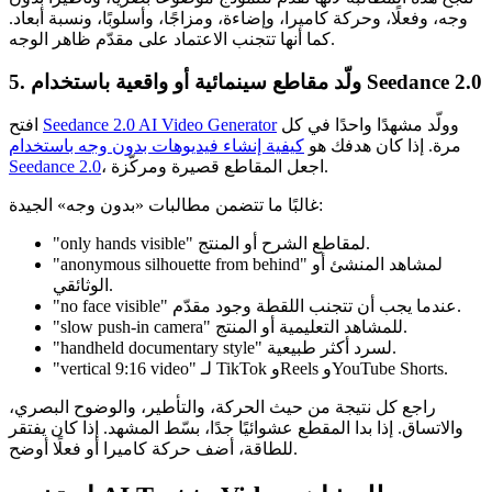
وجه، وفعلًا، وحركة كاميرا، وإضاءة، ومزاجًا، وأسلوبًا، ونسبة أبعاد.
كما أنها تتجنب الاعتماد على مقدّم ظاهر الوجه.
5. ولّد مقاطع سينمائية أو واقعية باستخدام Seedance 2.0
وولّد مشهدًا واحدًا في كل
Seedance 2.0 AI Video Generator
افتح
مرة. إذا كان هدفك هو
كيفية إنشاء فيديوهات بدون وجه باستخدام
، اجعل المقاطع قصيرة ومركّزة.
Seedance 2.0
غالبًا ما تتضمن مطالبات «بدون وجه» الجيدة:
"only hands visible" لمقاطع الشرح أو المنتج.
"anonymous silhouette from behind" لمشاهد المنشئ أو
الوثائقي.
"no face visible" عندما يجب أن تتجنب اللقطة وجود مقدّم.
"slow push-in camera" للمشاهد التعليمية أو المنتج.
"handheld documentary style" لسرد أكثر طبيعية.
"vertical 9:16 video" لـ TikTok وReels وYouTube Shorts.
راجع كل نتيجة من حيث الحركة، والتأطير، والوضوح البصري،
والاتساق. إذا بدا المقطع عشوائيًا جدًا، بسّط المشهد. إذا كان يفتقر
للطاقة، أضف حركة كاميرا أو فعلًا أوضح.