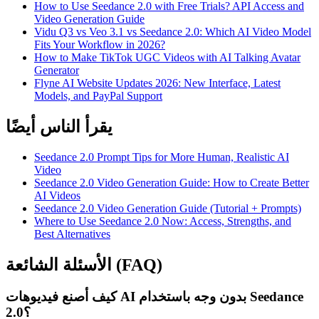
How to Use Seedance 2.0 with Free Trials? API Access and
Video Generation Guide
Vidu Q3 vs Veo 3.1 vs Seedance 2.0: Which AI Video Model
Fits Your Workflow in 2026?
How to Make TikTok UGC Videos with AI Talking Avatar
Generator
Flyne AI Website Updates 2026: New Interface, Latest
Models, and PayPal Support
يقرأ الناس أيضًا
Seedance 2.0 Prompt Tips for More Human, Realistic AI
Video
Seedance 2.0 Video Generation Guide: How to Create Better
AI Videos
Seedance 2.0 Video Generation Guide (Tutorial + Prompts)
Where to Use Seedance 2.0 Now: Access, Strengths, and
Best Alternatives
الأسئلة الشائعة (FAQ)
كيف أصنع فيديوهات AI بدون وجه باستخدام Seedance
2.0؟