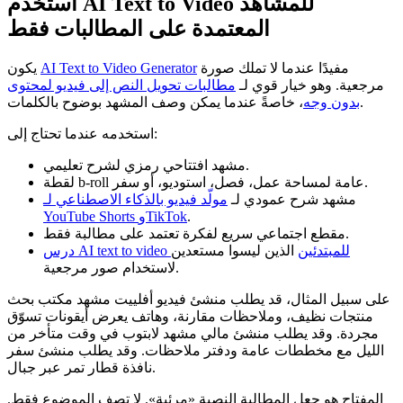
استخدم AI Text to Video للمشاهد
المعتمدة على المطالبات فقط
مفيدًا عندما لا تملك صورة
AI Text to Video Generator
يكون
مرجعية. وهو خيار قوي لـ
مطالبات تحويل النص إلى فيديو لمحتوى
، خاصةً عندما يمكن وصف المشهد بوضوح بالكلمات.
بدون وجه
استخدمه عندما تحتاج إلى:
مشهد افتتاحي رمزي لشرح تعليمي.
لقطة b-roll عامة لمساحة عمل، فصل، استوديو، أو سفر.
مشهد شرح عمودي لـ
مولّد فيديو بالذكاء الاصطناعي لـ
.
YouTube Shorts وTikTok
مقطع اجتماعي سريع لفكرة تعتمد على مطالبة فقط.
درس AI text to video للمبتدئين
الذين ليسوا مستعدين
لاستخدام صور مرجعية.
على سبيل المثال، قد يطلب منشئ فيديو أفلييت مشهد مكتب بحث
منتجات نظيف، وملاحظات مقارنة، وهاتف يعرض أيقونات تسوّق
مجردة. وقد يطلب منشئ مالي مشهد لابتوب في وقت متأخر من
الليل مع مخططات عامة ودفتر ملاحظات. وقد يطلب منشئ سفر
نافذة قطار تمر عبر جبال.
المفتاح هو جعل المطالبة النصية «مرئية». لا تصف الموضوع فقط.