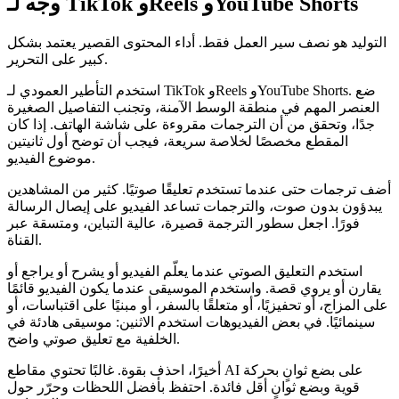
وجه لـ TikTok وReels وYouTube Shorts
التوليد هو نصف سير العمل فقط. أداء المحتوى القصير يعتمد بشكل
كبير على التحرير.
استخدم التأطير العمودي لـ TikTok وReels وYouTube Shorts. ضع
العنصر المهم في منطقة الوسط الآمنة، وتجنب التفاصيل الصغيرة
جدًا، وتحقق من أن الترجمات مقروءة على شاشة الهاتف. إذا كان
المقطع مخصصًا لخلاصة سريعة، فيجب أن توضح أول ثانيتين
موضوع الفيديو.
أضف ترجمات حتى عندما تستخدم تعليقًا صوتيًا. كثير من المشاهدين
يبدؤون بدون صوت، والترجمات تساعد الفيديو على إيصال الرسالة
فورًا. اجعل سطور الترجمة قصيرة، عالية التباين، ومتسقة عبر
القناة.
استخدم التعليق الصوتي عندما يعلّم الفيديو أو يشرح أو يراجع أو
يقارن أو يروي قصة. واستخدم الموسيقى عندما يكون الفيديو قائمًا
على المزاج، أو تحفيزيًا، أو متعلقًا بالسفر، أو مبنيًا على اقتباسات، أو
سينمائيًا. في بعض الفيديوهات استخدم الاثنين: موسيقى هادئة في
الخلفية مع تعليق صوتي واضح.
أخيرًا، احذف بقوة. غالبًا تحتوي مقاطع AI على بضع ثوانٍ بحركة
قوية وبضع ثوانٍ أقل فائدة. احتفظ بأفضل اللحظات وحرّر حول