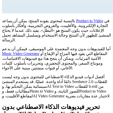
في
Product to Video
بالنسبة لمحتوى يقوده المنتج، يمكن أن يساعد
التجارة الإلكترونية، والأفلييت، والعروض التجريبية، وأفكار بأسلوب
الإعلانات حيث يكون المنتج هو «البطل». يفيد ذلك عندما لا يحتاج
المنشئ للظهور لأن المنتج وحالة الاستخدام وتسلسل المشاهد تحمل
الرسالة.
أما للفيديوهات بدون وجه المعتمدة على الموسيقى، فيمكن أن يدعم
المقاطع التي يقود فيها المزاج أو الإيقاع أو
Music Video Generator
الأغنية المرئيات. ويمكن أن ينجح هذا مع فيديوهات الاقتباسات،
ومونتاج السفر، والمحتوى التحفيزي، وتحريرات بأسلوب كلمات
الأغاني، أو قنوات منشئين مبنية على الأجواء.
أفضل أدوات فيديو الذكاء الاصطناعي للمحتوى بدون وجه ليست
دائمًا أداة واحدة. عمليًا، قد يستخدم المنشئ Seedance 2.0 للقطات
سينمائية يمكن التحكم بها، وAI Text to Video للقطات b-roll من
مطالبات فقط، وPhoto to Video للصور الثابتة، وProduct to Video
لمقاطع الأفلييت، وAI Video Generator لاختبار عدة مقاربات بصرية.
تحرير فيديوهات الذكاء الاصطناعي بدون