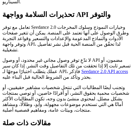
السيناريو.
تحذيرات السلامة وواجهة API والتوفر
تعامل مع توفر Seedance 2.0 وخيارات النموذج وسلوك المخرجات
وطرق الوصول على أنها تعتمد على المنصة. يمكن أن تتغير صفحات
الأدوات والنماذج المدعومة والإعدادات والتسعير وقواعد التجربة
وتوفر واجهة API، لذا تحقّق من المنصة الحية قبل نشر تفاصيل
تشغيلية.
لا تدّعِ توفر وصول مجاني غير محدود، أو وصول API مضمون، أو
تسعير ثابت إلا إذا تحققت من تلك التفاصيل وقت النشر. إذا كان سير
Seedance 2.0 API access
عملك يتطلب اختبارًا موجهًا لـ API، فاذكر
بحذر وتأكد من الشروط الحالية قبل البناء عليه.
وتجنب أيضًا المطالبات التي تنتحل شخصيات مشاهير حقيقيين، أو
شخصيات محمية بحقوق النشر، أو أفرادًا خاصين، أو توصي بمنتجات
بشكل مضلل. لمحتوى منشئ بدون وجه، تكون المطالبات الأكثر
أمانًا هي التي تستخدم موضوعات مجهولة، وأيدٍ، وظلالًا، ومشاهد
منتجات، وبيئات عامة، ومفاهيم قصصية أصلية.
مقالات ذات صلة