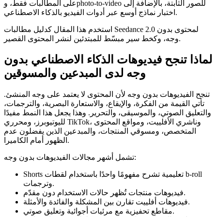
على المطالبات فقط، وphoto-to-video للصور الثابتة، بالإضافة إلى
اختبار نماذج أوسع عبر أدوات الفيديو بالذكاء الاصطناعي.
استخدم هذا المقال كدليل مطالبات Seedance 2.0 لمحتوى بدون
وجه، وكخط سير مبسّط للمبتدئين لنشر المحتوى القصير.
لماذا تنجح فيديوهات الذكاء الاصطناعي بدون
وجه لدى المبدعين والمسوقين
تنجح الفيديوهات بدون وجه لأن المحتوى لا يعتمد على وجه المنشئ.
تأتي القيمة من الفكرة، والإيقاع، والاستعارة البصرية، والترجمات،
والتعليق الصوتي، والموسيقى، والتحرير. وهذا يجعل هذا النمط مفيدًا
لليوتيوبرز، ومحرري TikTok، وناشري الأفلييت، ومواقع المحتوى
المتخصص، ومسوقي المنتجات، والمبدعين الذين يفضلون عدم
الظهور أمام الكاميرا.
تشمل أشهر مجالات الفيديوهات بدون وجه:
Shorts تعليمية تشرح مفهومًا واحدًا باستخدام لقطات b-roll
وترجمات.
فيديوهات منتجات تُظهر حالات الاستخدام دون مقدّم.
فيديوهات أفلييت تقارن بين المشكلة والفائدة والأمثلة.
مقاطع تحفيزية مع مرئيات أجوائية وتعليق صوتي.