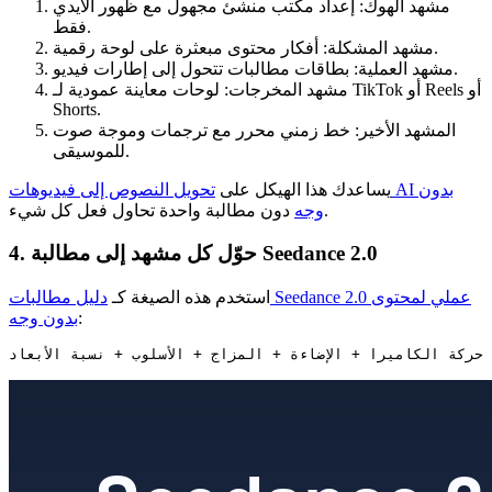
مشهد الهوك: إعداد مكتب منشئ مجهول مع ظهور الأيدي
فقط.
مشهد المشكلة: أفكار محتوى مبعثرة على لوحة رقمية.
مشهد العملية: بطاقات مطالبات تتحول إلى إطارات فيديو.
مشهد المخرجات: لوحات معاينة عمودية لـ TikTok أو Reels أو
Shorts.
المشهد الأخير: خط زمني محرر مع ترجمات وموجة صوت
للموسيقى.
يساعدك هذا الهيكل على
تحويل النصوص إلى فيديوهات AI بدون
دون مطالبة واحدة تحاول فعل كل شيء.
وجه
4. حوّل كل مشهد إلى مطالبة Seedance 2.0
استخدم هذه الصيغة كـ
دليل مطالبات Seedance 2.0 عملي لمحتوى
:
بدون وجه