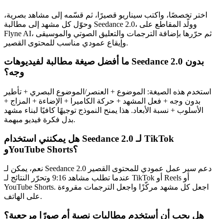
اختر تخصصًا، واكتب سيناريو قصيرًا، ثم قسّمه إلى مشاهد بصرية،
وحوّل كل مشهد إلى مطالبة Seedance 2.0، وولّد المقاطع على
Flyne AI، ثم حرّرها بإضافة الترجمات والتعليق الصوتي والموسيقى
وإيقاع عمودي مناسب للمحتوى القصير.
ما أفضل صيغة مطالبة لفيديوهات Seedance 2.0 بدون
وجه؟
استخدم هذه الصيغة: الموضوع + العنصر/الموضوع البصري + تأطير
بدون وجه + فعل المشهد + حركة الكاميرا + الإضاءة + المزاج +
الأسلوب + نسبة الأبعاد. هذا يمنح النموذج توجيهًا كافيًا لبناء مشهد
بدل فكرة فيديو مبهمة.
هل يمكنني استخدام Seedance 2.0 لـ TikTok
وYouTube Shorts؟
نعم، يمكن لـ Seedance 2.0 دعم سير عمل عمودي للمحتوى القصير
عندما تطلب مشاهد 9:16 وتحرّر النتائج لـ TikTok أو Reels أو
YouTube Shorts. اجعل كل مشهد مركّزًا واجعل الترجمات مقروءة
على الهاتف.
هل يجب أن أستخدم مطالبات نصية أم صورًا مرجعية؟