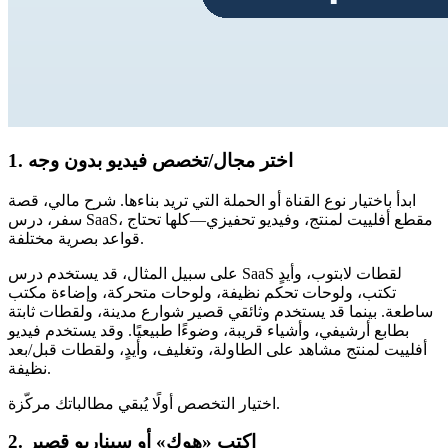
1. اختر مجال/تخصص فيديو بدون وجه
ابدأ باختيار نوع القناة أو الحملة التي تريد بناءها. شرح مالي، قصة
سفر، درس SaaS، مقطع أفلييت لمنتج، وفيديو تحفيزي—كلها تحتاج
قواعد بصرية مختلفة.
على سبيل المثال، قد يستخدم درس SaaS لقطات لابتوب، وأيدٍ
تكتب، ولوحات تحكم نظيفة، ولوحات متحركة، وإضاءة مكتب
ساطعة. بينما قد يستخدم وثائقي قصير شوارع مدينة، ولقطات ثابتة
بطابع أرشيفي، وأشياء قريبة، وضوءًا طبيعيًا. وقد يستخدم فيديو
أفلييت لمنتج مشاهد على الطاولة، وتغليف، وأيدٍ، ولقطات قبل/بعد
نظيفة.
اختيار التخصص أولًا يُبقي مطالباتك مركّزة.
2. اكتب «هوك» أو سيناريو قصير