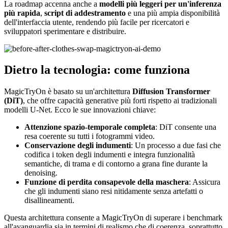
La roadmap accenna anche a
modelli più leggeri per un'inferenza
più rapida
,
script di addestramento
e una più ampia disponibilità
dell'interfaccia utente, rendendo più facile per ricercatori e
sviluppatori sperimentare e distribuire.
Dietro la tecnologia: come funziona
MagicTryOn è basato su un'architettura
Diffusion Transformer
(DiT)
, che offre capacità generative più forti rispetto ai tradizionali
modelli U-Net. Ecco le sue innovazioni chiave:
Attenzione spazio-temporale completa
: DiT consente una
resa coerente su tutti i fotogrammi video.
Conservazione degli indumenti
: Un processo a due fasi che
codifica i token degli indumenti e integra funzionalità
semantiche, di trama e di contorno a grana fine durante la
denoising.
Funzione di perdita consapevole della maschera
: Assicura
che gli indumenti siano resi nitidamente senza artefatti o
disallineamenti.
Questa architettura consente a MagicTryOn di superare i benchmark
all'avanguardia sia in termini di realismo che di coerenza, soprattutto