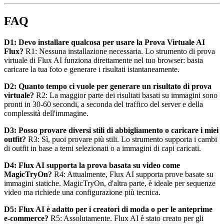
FAQ
D1: Devo installare qualcosa per usare la Prova Virtuale AI
Flux?
R1: Nessuna installazione necessaria. Lo strumento di prova
virtuale di Flux AI funziona direttamente nel tuo browser: basta
caricare la tua foto e generare i risultati istantaneamente.
D2: Quanto tempo ci vuole per generare un risultato di prova
virtuale?
R2: La maggior parte dei risultati basati su immagini sono
pronti in 30-60 secondi, a seconda del traffico del server e della
complessità dell'immagine.
D3: Posso provare diversi stili di abbigliamento o caricare i miei
outfit?
R3: Sì, puoi provare più stili. Lo strumento supporta i cambi
di outfit in base a temi selezionati o a immagini di capi caricati.
D4: Flux AI supporta la prova basata su video come
MagicTryOn?
R4: Attualmente, Flux AI supporta prove basate su
immagini statiche. MagicTryOn, d'altra parte, è ideale per sequenze
video ma richiede una configurazione più tecnica.
D5: Flux AI è adatto per i creatori di moda o per le anteprime
e-commerce?
R5: Assolutamente. Flux AI è stato creato per gli