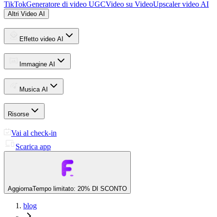
TikTok
Generatore di video UGC
Video su Video
Upscaler video AI
Altri Video AI
Effetto video AI
Immagine AI
Musica AI
Risorse
Vai al check-in
Scarica app
Aggiorna
Tempo limitato: 20% DI SCONTO
blog