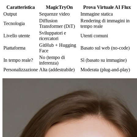
Caratteristica
MagicTryOn
Prova Virtuale AI Flux
Output
Sequenze video
Immagine statica
Diffusion
Rendering di immagini in
Tecnologia
Transformer (DiT)
tempo reale
Sviluppatori e
Livello utente
Utenti comuni
ricercatori
GitHub + Hugging
Piattaforma
Basato sul web (no-code)
Face
No (tempo di
In tempo reale?
Sì (basato su immagine)
inferenza)
Personalizzazione
Alta (addestrabile)
Moderata (plug-and-play)