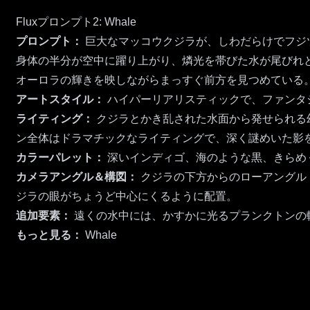
Fluxプロンプト2: Whale
プロンプト：
巨大なマッコウクジラが、しわだらけでフジ
身体の半分が空中に躍り上がり、燐光を帯びた水が尾びれ
オーロラの輝きを映しながらまっすぐ前方を見つめている
アートスタイル：
ハイパーリアリスティックで、ファンタ
ライティング：
クジラとかき乱された水面から発せられる
ン全体はドラマチックなライティングで、深く謎めいた影
カラーパレット：
深いインディゴ、海のような黒、きらめ
カメラアングル＆構図：
クジラの下方からのローアングル
ジラの眼がちょうど中心にくるように配置。
追加要素：
遠くの水中には、かすかに光るプランクトンの
もっと見る：
Whale