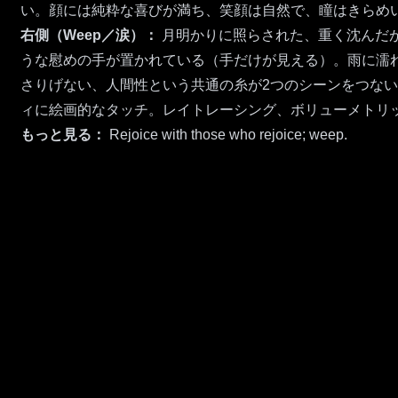
い。顔には純粋な喜びが満ち、笑顔は自然で、瞳はきらめ
右側（Weep／涙）：
月明かりに照らされた、重く沈んだ
うな慰めの手が置かれている（手だけが見える）。雨に濡
さりげない、人間性という共通の糸が2つのシーンをつな
ィに絵画的なタッチ。レイトレーシング、ボリューメトリ
もっと見る：
Rejoice with those who rejoice; weep.