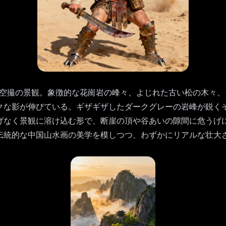
のむような空撮の景観。象徴的な花崗岩の峰々、よじれた古い松の
クな影が伸びている。ギザギザしたダークグレーの岩峰が鋭く
げなく景観に溶け込む形で、断崖の頂や谷あいの隙間に危うげ
伝統的な中国山水画の美学を模しつつ、わずかにリアルな壮大