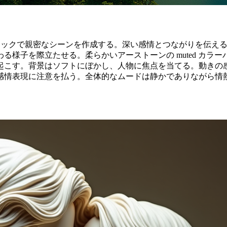
ックで親密なシーンを作成する。深い感情とつながりを伝える
る様子を際立たせる。柔らかいアーストーンの muted カラ
起こす。背景はソフトにぼかし、人物に焦点を当てる。動きの
感情表現に注意を払う。全体的なムードは静かでありながら情