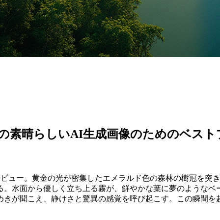
AIの素晴らしいAI生成画像のためのベストプロ
ビュー。黄金の光が密集したエメラルド色の森林の樹冠を突き
る。水面から優しく立ち上る霧が、鮮やかな葉に夢のようなベ
めきが聞こえ、静けさと驚異の感覚を呼び起こす。この瞬間を