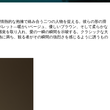
情熱的な抱擁で絡み合う二つの人物を捉える。彼らの形の滑
ーパレット—暖かいベージュ、優しいブラウン、そして柔らかな
感覚を取り入れ、愛の一瞬の瞬間を示唆する。クラシックな大
熱に満ち、観る者がその瞬間の強烈さを感じるように誘うもの