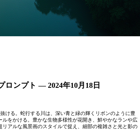
ンプト — 2024年10月18日
抜ける。蛇行する川は、深い青と緑の輝くリボンのように豊
ールをかける。豊かな生物多様性が花開き、鮮やかなランや広
超リアルな風景画のスタイルで捉え、細部の複雑さと光と影の