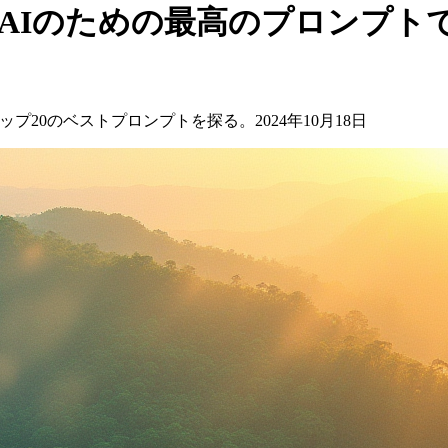
x.1 AIのための最高のプロンプトで
ップ20のベストプロンプトを探る。2024年10月18日