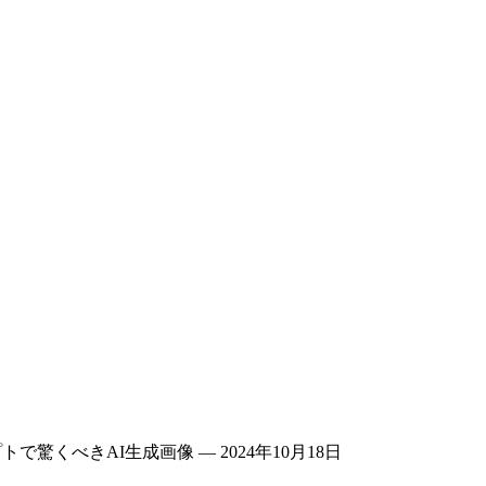
プトで驚くべきAI生成画像 — 2024年10月18日