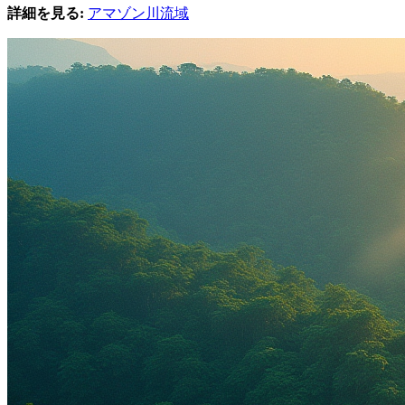
詳細を見る:
アマゾン川流域