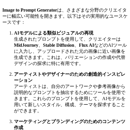
Image to Prompt Generator
は、さまざまな分野のクリエイタ
ーに幅広い可能性を開きます。以下はその実用的なユースケ
ースです：
AIモデルによる類似ビジュアルの再現
生成されたプロンプトを使用して、クリエイターは
MidJourney
、
Stable Diffusion
、
Flux AI
などのAIツール
に入力し、アップロードされた元の画像に近い画像を
生成できます。これは、バリエーションの作成や代替
デザインの探求に特に有用です。
アーティストやデザイナーのための創造的インスピレ
ーション
アーティストは、自分のアートワークや参考画像から
説明的なプロンプトを抽出するためにツールを使用で
きます。これらのプロンプトを使用して、AIモデルを
用いて新しいスタイル、構成、テーマを探求すること
ができます。
マーケティングとブランディングのためのコンテンツ
作成