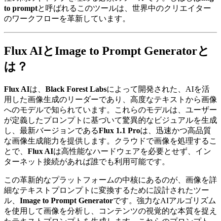
to prompt
と呼ばれるこのツールは、世界中のクリエイター
のワークフローを革新しています。
Flux AIとImage to Prompt Generatorと
は？
Flux AI
は、
Black Forest Labs
によって開発された、AIを活
用した画像生成のリーダーであり、高度なテキストから画像
へのモデルで知られています。これらのモデルは、ユーザー
が定義したプロンプトに基づいて驚異的なビジュアルを生成
し、最新バージョンである
Flux 1.1 Pro
は、迅速かつ高品質
な画像生成能力を提供します。クラウドで画像を処理するこ
とで、
Flux AI
は高性能なハードウェアを必要とせず、イン
ターネット接続があれば誰でも利用可能です。
この革新的なプラットフォームの中核にあるのが、画像を詳
細なテキストプロンプトに変換するために設計されたツー
ル、
Image to Prompt Generator
です。強力なAIアルゴリズム
を使用して画像を分析し、コンテンツの視覚的な本質を捉え