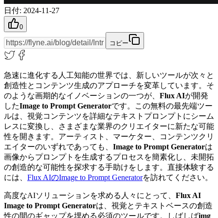
日付
:
2024-11-27
0
コピー
急速に進化する人工知能の世界では、新しいツールが次々と
創造性とコンテンツ生成のアプローチを変革しています。そ
のような画期的なイノベーションの一つが、
Flux AI
が開発
した
Image to Prompt Generator
です。この無料の最先端ツー
ルは、視覚コンテンツを詳細なテキストプロンプトにシーム
レスに変換し、さまざまな業界のクリエイターに新たな可能
性を開きます。アーティスト、マーケター、コンテンツクリ
エイターのいずれであっても、
Image to Prompt Generator
は
画像からプロンプトを生成するプロセスを簡素化し、未開拓
の創造的な可能性を探求する手助けをします。直接体験する
には、
Flux AIのImage to Prompt Generator
を訪れてください。
高度なAIソリューションを求める人々にとって、
Flux AI
Image to Prompt Generator
は、視覚とテキストベースの創造
性の間のギャップを埋める必須のツールです。しばしば
img