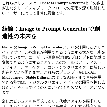
これらのリソースは、
Image to Prompt Generator
とそのさま
ざまなクリエイティブワークフローでの応用を深く理解した
いユーザーにとって非常に貴重です。
結論：Image to Prompt Generatorで創
造性の未来を
Flux AIの
Image to Prompt Generator
は、AIを活用したクリエ
イティブツールを誰もが利用できるようにする大きな一歩を
示しています。ユーザーが画像を詳細なプロンプトに簡単に
変換できるようにすることで、このツールはアーティスト、
デザイナー、マーケター、コンテンツクリエイターに新しい
創造的な道を開きます。これらのプロンプトを
Flux AI
、
MidJourney
、
Stable Diffusion
のようなAIモデルで直接使用
できる能力は、デジタルクリエイティビティの限界を押し広
げたいと考えるすべての人にとって不可欠なリソースとなり
ます。
類似のビジュアルを再現したり、代替スタイルを探求した
り、まったく新しいコンテンツを生成したりする場合でも、