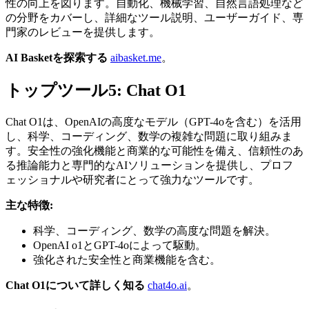
性の向上を図ります。自動化、機械学習、自然言語処理など
の分野をカバーし、詳細なツール説明、ユーザーガイド、専
門家のレビューを提供します。
AI Basketを探索する
aibasket.me
。
トップツール5: Chat O1
Chat O1は、OpenAIの高度なモデル（GPT-4oを含む）を活用
し、科学、コーディング、数学の複雑な問題に取り組みま
す。安全性の強化機能と商業的な可能性を備え、信頼性のあ
る推論能力と専門的なAIソリューションを提供し、プロフ
ェッショナルや研究者にとって強力なツールです。
主な特徴:
科学、コーディング、数学の高度な問題を解決。
OpenAI o1とGPT-4oによって駆動。
強化された安全性と商業機能を含む。
Chat O1について詳しく知る
chat4o.ai
。