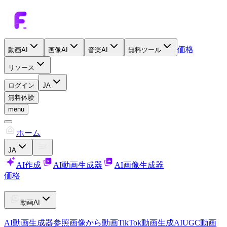
価格
動画AI
画像AI
音楽AI
無料ツール
リソース
ログイン
JA
無料体験
menu
ホーム
JA
AI作成
AI動画生成器
AI画像生成器
価格
動画AI
AI動画生成器
参照画像から動画
TikTok動画生成AI
UGC動画