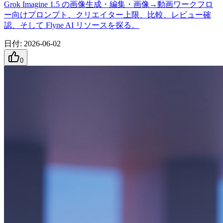
Grok Imagine 1.5 の画像生成・編集・画像→動画ワークフロ
ー向けプロンプト、クリエイター上限、比較、レビュー確
認、そして Flyne AI リソースを探る。
日付
:
2026-06-02
0