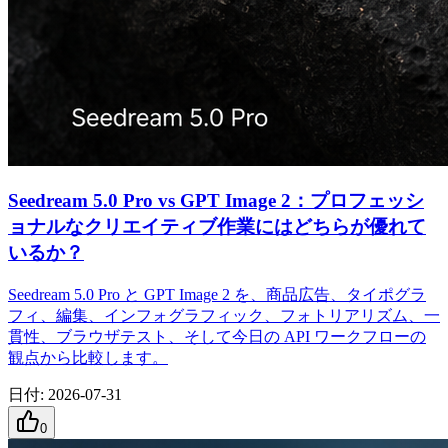
Seedream 5.0 Pro vs GPT Image 2：プロフェッシ
ョナルなクリエイティブ作業にはどちらが優れて
いるか？
Seedream 5.0 Pro と GPT Image 2 を、商品広告、タイポグラ
フィ、編集、インフォグラフィック、フォトリアリズム、一
貫性、ブラウザテスト、そして今日の API ワークフローの
観点から比較します。
日付
:
2026-07-31
0