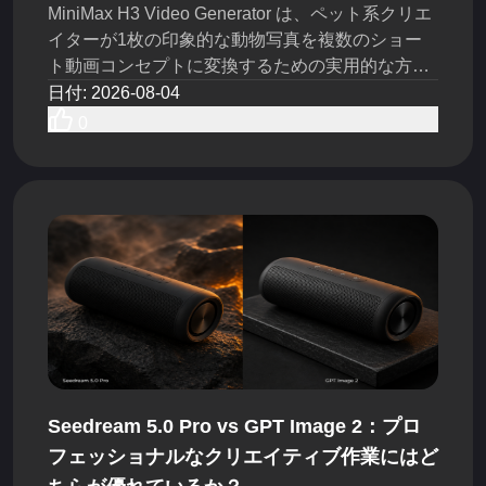
MiniMax H3 Video Generator は、ペット系クリエ
イターが1枚の印象的な動物写真を複数のショー
ト動画コンセプトに変換するための実用的な方法
を提供します。AI Pet Video Maker として活用す
日付
:
2026-08-04
ることで、TikTokクリエイター、UGCチーム、ペ
0
ットブランドは、同じ制作予算内でより多くのフ
ック、アクション、カメラワーク、ストーリーア
イデアを試すことができます。
Seedream 5.0 Pro vs GPT Image 2：プロ
フェッショナルなクリエイティブ作業にはど