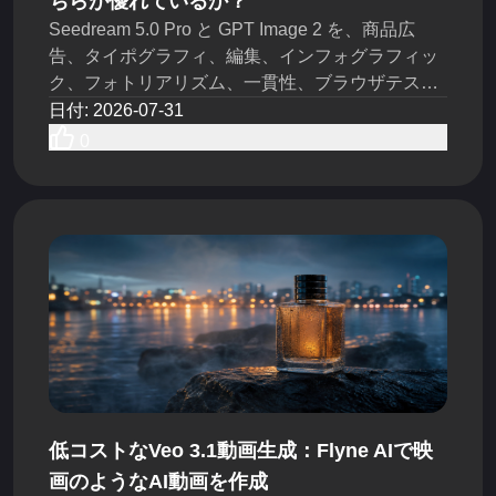
ちらが優れているか？
Seedream 5.0 Pro と GPT Image 2 を、商品広
告、タイポグラフィ、編集、インフォグラフィッ
ク、フォトリアリズム、一貫性、ブラウザテス
ト、そして今日の API ワークフローの観点から比
日付
:
2026-07-31
較します。
0
低コストなVeo 3.1動画生成：Flyne AIで映
画のようなAI動画を作成