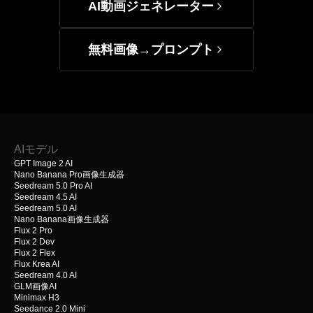
AI動画ジェネレーター
無料画像→プロンプト
AIモデル
GPT Image 2 AI
Nano Banana Pro画像生成器
Seedream 5.0 Pro AI
Seedream 4.5 AI
Seedream 5.0 AI
Nano Banana画像生成器
Flux 2 Pro
Flux 2 Dev
Flux 2 Flex
Flux Krea AI
Seedream 4.0 AI
GLM画像AI
Minimax H3
Seedance 2.0 Mini