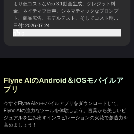
より低コストなVeo 3.1動画生成、クレジット料
金、ネイティブ音声、シネマティックなプロンプ
ト、商品広告、モデルテスト、そしてコスト削減
の手順について、Flyne AIをレビューします。
日付
:
2026-07-24
0
Flyne AIのAndroid＆iOSモバイルア
プリ
今すぐFlyne AIのモバイルアプリをダウンロードして、
Flyne AIの強力なツールを体験しよう。言葉から美しいビ
ジュアルを生み出すインスピレーションの火花で創造力を
高めましょう！